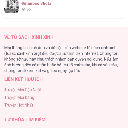
14
Đutanbao Shota
56
Tên Khốn Đáng Yêu Của Tôi
55
Sinh Bé Mèo Con Cho Tôi Nhanh! [...] – Chap
VỀ TỦ SÁCH XINH XINH
13
Kiếp Này Ta Sẽ Trở Thành Gia Chủ
Mọi thông tin, hình ảnh và dữ liệu trên website tủ sách xinh xinh
54
(tusachxinhxinh.org) đều được sưu tầm trên Internet. Chúng tôi
không sở hữu hay chịu trách nhiệm bản quyền nội dung. Nếu làm
Một Đêm Nọ Đột Nhiên Yandere Tới!
ảnh hưởng đến cá nhân hoặc bất cứ tổ chức nào, khi có yêu cầu,
51
Sinh Bé Mèo Con Cho Tôi Nhanh! [...] – Chap
chúng tôi sẽ xem xét và gỡ bỏ ngay lập tức.
12
LIÊN KẾT HỮU ÍCH
Cách Khiến Phu Quân Đứng Về Phía Tôi
48
Truyện Mới Cập Nhật
Truyện Mới Đăng
ONESHOT CHỊCH VỒN CHỊCH VÃ
Sinh Bé Mèo Con Cho Tôi Nhanh! [...] – Chap
Truyện Hot Nhất
47
11
TỪ KHÓA TÌM KIẾM