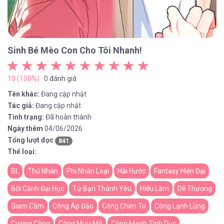
Sinh Bé Mèo Con Cho Tôi Nhanh!
10 (100%)
· 0 đánh giá
Tên khác:
Đang cập nhật
Tác giả:
Đang cập nhật
Tình trạng:
Đã hoàn thành
Ngày thêm
04/06/2026
Tổng lượt đọc
841
Thể loại:
BL
Thú Nhân
Phi Nhân Loại
Hài Hước
Fantasy Hiện Đại
Bối Cảnh Đại Học
Từ Bạn Thành Yêu
Hiểu Lầm
Dễ Thương
Giam Cầm
Công Áp Đảo
Công Chim To
Công Lạnh Lùng
Cường Công
Công Mưu Mô
Công Mạnh Tình Dục