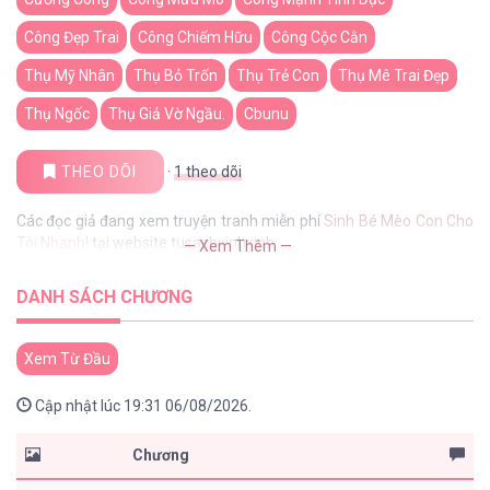
Công Đẹp Trai
Công Chiếm Hữu
Công Cộc Cằn
Thụ Mỹ Nhân
Thụ Bỏ Trốn
Thụ Trẻ Con
Thụ Mê Trai Đẹp
Thụ Ngốc
Thụ Giả Vờ Ngầu.
Cbunu
THEO DÕI
·
1
theo dõi
Các đọc giả đang xem truyện tranh miễn phí
Sinh Bé Mèo Con Cho
Tôi Nhanh!
tại website tusachxinhxinh
— Xem Thêm —
DANH SÁCH CHƯƠNG
Xem Từ Đầu
Cập nhật lúc 19:31 06/08/2026.
Chương