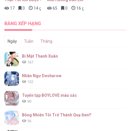
17
0
14 giờ trước
65
0
16 giờ trước
Sinh Bé Mèo Con Cho Tôi Nhanh! [...] – Chap
17
BẢNG XẾP HẠNG
Ngày
Tuần
Tháng
Sinh Bé Mèo Con Cho Tôi Nhanh! [...] – Chap
Bí Mật Thanh Xuân
16
167
Nhân Ngư Desharow
132
Sinh Bé Mèo Con Cho Tôi Nhanh! [...] – Chap
15
Tuyển tập BOYLOVE màu sắc
90
Bỗng Nhiên Tôi Trở Thành Quạ Đen!!
56
Sinh Bé Mèo Con Cho Tôi Nhanh! [...] – Chap