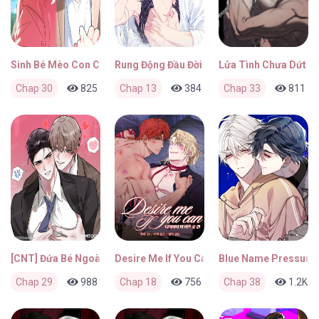
Sinh Bé Mèo Con Cho Tôi Nhanh!
Rung Động Đầu Đời
Lửa Tình Chưa Dứt
Chap 30
825
1
Chap 13
1 tuần trước
384
0
Chap 33
1 tuần trước
811
[CNT] Đứa Bé Ngoài Ý Muốn
Desire Me If You Can
Blue Name Pressure
Chap 29
988
0
Chap 18
1 tuần trước
756
0
Chap 38
2 tuần trước
1.2K