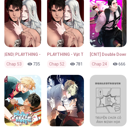
|END| PLAYTHING - Vật Tiêu Khiển Của Vị Đại Công Tước
PLAYTHING - Vật Tiêu Khiển Của Vị Đại Cô
[CNT] Double Down
Chap 53
735
0
Chap 52
3 tuần trước
781
0
Chap 24
3 tuần trước
666