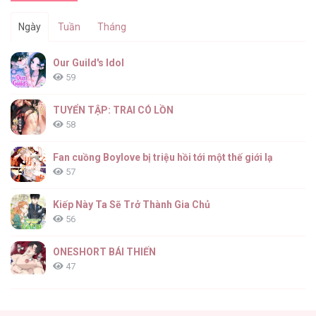
Ngày
Tuần
Tháng
Our Guild's Idol
59
TUYỂN TẬP: TRAI CÓ LỒN
58
Fan cuồng Boylove bị triệu hồi tới một thế giới lạ
57
Kiếp Này Ta Sẽ Trở Thành Gia Chủ
56
ONESHORT BÁI THIẾN
47
Tổng hợp boylove 18+
37