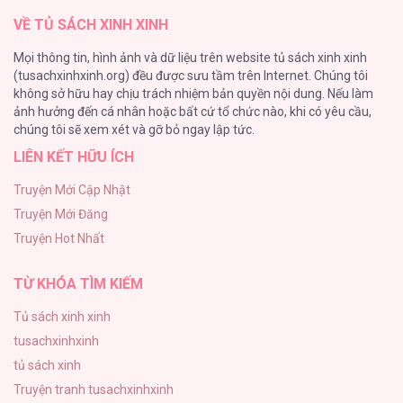
VỀ TỦ SÁCH XINH XINH
[Oneshot series] Tình ta
Mọi thông tin, hình ảnh và dữ liệu trên website tủ sách xinh xinh
36
(tusachxinhxinh.org) đều được sưu tầm trên Internet. Chúng tôi
không sở hữu hay chịu trách nhiệm bản quyền nội dung. Nếu làm
Tuyển Tập Manhwa Ngắn Bạo Dăm
ảnh hưởng đến cá nhân hoặc bất cứ tổ chức nào, khi có yêu cầu,
34
chúng tôi sẽ xem xét và gỡ bỏ ngay lập tức.
LIÊN KẾT HỮU ÍCH
Khế Ước Hôn Nhân Của Mẹ Tôi
34
Truyện Mới Cập Nhật
Truyện Mới Đăng
Bạn Của Em Trai
Truyện Hot Nhất
33
TỪ KHÓA TÌM KIẾM
Tủ sách xinh xinh
tusachxinhxinh
tủ sách xinh
Truyện tranh tusachxinhxinh