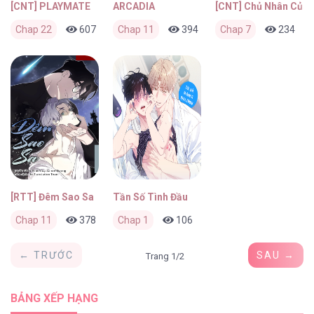
[CNT] PLAYMATE
ARCADIA
[CNT] Chủ Nhân Của 
Chap 22
607
0
Chap 11
4 tuần trước
394
0
Chap 7
4 tuần trước
234
[RTT] Đêm Sao Sa
Tần Số Tình Đầu
Chap 11
378
0
Chap 1
2 tháng trước
106
0
2 tháng trước
← TRƯỚC
SAU →
Trang 1/2
BẢNG XẾP HẠNG