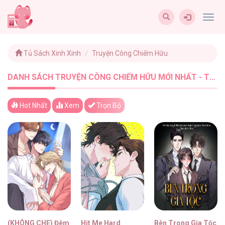
Togg
navig
Tủ Sách Xinh Xinh
Truyện Công Chiếm Hữu
DANH SÁCH TRUYỆN CÔNG CHIẾM HỮU MỚI NHẤT - TUSACHXINHXINH (30)
Hot Nhất
Xem
Trọn Bộ
(KHÔNG CHE) Đêm Hồng Ân
Hit Me Hard
Bên Trong Gia Tộc