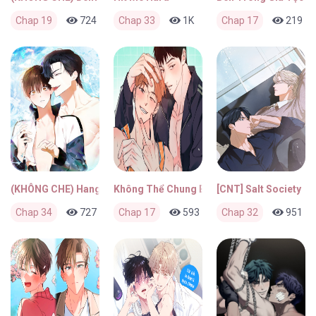
Chap 19
724
1
Chap 33
3 ngày trước
1K
1
Chap 17
3 ngày trước
219
(KHÔNG CHE) Hang Thỏ
Không Thể Chung Bước
[CNT] Salt Society
Chap 34
727
2
Chap 17
3 ngày trước
593
0
Chap 32
3 ngày trước
951