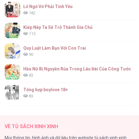
Lớ Ngớ Vớ Phải Tình Yêu
182
Kiếp Này Ta Sẽ Trở Thành Gia Chủ
115
Quy Luật Làm Bạn Với Con Trai
90
Hầu Nữ Bị Nguyền Rủa Trong Lâu Đài Của Công Tước
83
Tổng hợp boylove 18+
83
TUYỂN TẬP: TRAI CÓ LỒN
82
VỀ TỦ SÁCH XINH XINH
ONESHORT BÁI THIẾN
Mọi thông tin, hình ảnh và dữ liệu trên website tủ sách xinh xinh
82