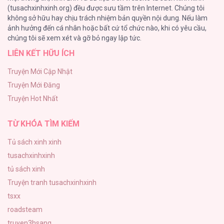
(tusachxinhxinh.org) đều được sưu tầm trên Internet. Chúng tôi
không sở hữu hay chịu trách nhiệm bản quyền nội dung. Nếu làm
TUYỂN TẬP MANHWA BÍ MẬT CƠ THỂ
ảnh hưởng đến cá nhân hoặc bất cứ tổ chức nào, khi có yêu cầu,
74
chúng tôi sẽ xem xét và gỡ bỏ ngay lập tức.
LIÊN KẾT HỮU ÍCH
Mối Tình Thầm Kín
59
Truyện Mới Cập Nhật
Truyện Mới Đăng
Căn Nhà Của Dị Nhân
Truyện Hot Nhất
56
TỪ KHÓA TÌM KIẾM
Tủ sách xinh xinh
tusachxinhxinh
tủ sách xinh
Truyện tranh tusachxinhxinh
tsxx
roadsteam
truyen3hsang