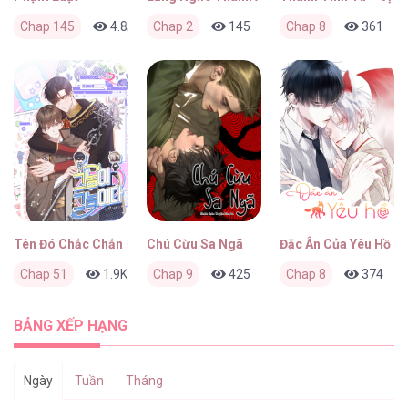
Chap 145
4.8K
Chap 2
0
2 tháng trước
145
0
Chap 8
3 tháng trước
361
Tên Đó Chắc Chắn Là Anh Ta
Chú Cừu Sa Ngã
Đặc Ân Của Yêu Hồ
Chap 51
1.9K
0
Chap 9
3 tháng trước
425
0
Chap 8
3 tháng trước
374
BẢNG XẾP HẠNG
Ngày
Tuần
Tháng