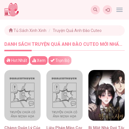
Togg
navig
Tủ Sách Xinh Xinh
Truyện Quả Anh Đào Cuteo
DANH SÁCH TRUYỆN QUẢ ANH ĐÀO CUTEO MỚI NHẤT - TUSACHXINHXINH (45)
Hot Nhất
Xem
Trọn Bộ
Chàng Quản Lý Của Tôi
Liệu Pháp Mèo Con
Bí Mật Nhà Quý Tộc