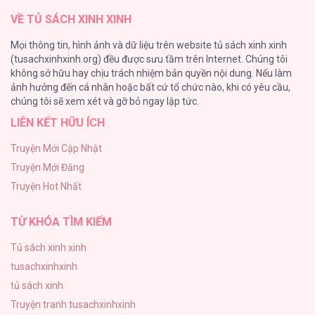
VỀ TỦ SÁCH XINH XINH
Quý Cô Thế Giới Ngầm
Mọi thông tin, hình ảnh và dữ liệu trên website tủ sách xinh xinh
95
(tusachxinhxinh.org) đều được sưu tầm trên Internet. Chúng tôi
không sở hữu hay chịu trách nhiệm bản quyền nội dung. Nếu làm
Búp Măng Hư Và Đối Tác Hoàn Hảo
ảnh hưởng đến cá nhân hoặc bất cứ tổ chức nào, khi có yêu cầu,
86
chúng tôi sẽ xem xét và gỡ bỏ ngay lập tức.
LIÊN KẾT HỮU ÍCH
A Nào, Ngậm Thìa Vàng Nhé?
81
Truyện Mới Cập Nhật
Truyện Mới Đăng
Liveta
Truyện Hot Nhất
72
TỪ KHÓA TÌM KIẾM
Tủ sách xinh xinh
tusachxinhxinh
tủ sách xinh
Truyện tranh tusachxinhxinh