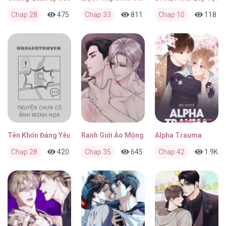
Chap 28
475
0
Chap 33
3 ngày trước
811
0
Chap 10
3 ngày trước
118
Tên Khốn Đáng Yêu Của Tôi
Ranh Giới Ảo Mộng
Alpha Trauma
Chap 28
420
0
Chap 35
1 tuần trước
645
0
Chap 42
1 tuần trước
1.9K