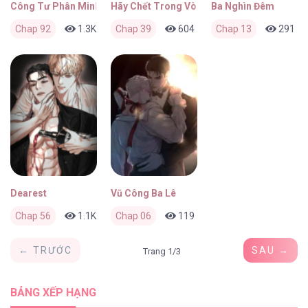
Công Tư Phân Minh
Hãy Chết Trong Vòng Tay Tôi
Ba Nghìn Đêm
Chap 92
1.3K
1
Chap 39
1 tuần trước
604
0
Chap 13
1 tuần trước
291
Dearest
Vũ Công Ba Lê
Chap 56
1.1K
0
Chap 06
3 tuần trước
119
0
3 tuần trước
← TRƯỚC
SAU →
Trang 1/3
BẢNG XẾP HẠNG