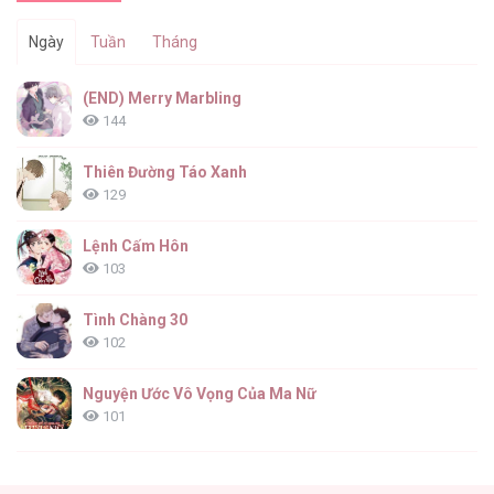
Ngày
Tuần
Tháng
(END) Merry Marbling
144
Thiên Đường Táo Xanh
129
Lệnh Cấm Hôn
103
Tình Chàng 30
102
Nguyện Ước Vô Vọng Của Ma Nữ
101
Đầm Sen Héo Úa
95