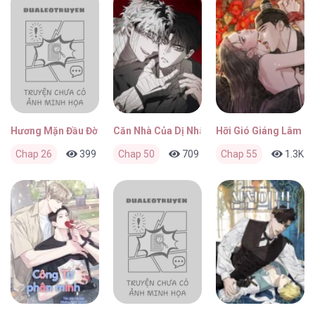
Hương Mặn Đầu Đời
Căn Nhà Của Dị Nhân
Hỡi Gió Giáng Lâm
Chap 26
399
0
Chap 50
1 tuần trước
709
0
Chap 55
1 tuần trước
1.3K