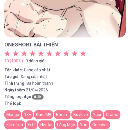
ONESHORT BÁI THIẾN
10 (100%)
· 0 đánh giá
Tên khác:
Đang cập nhật
Tác giả:
Đang cập nhật
Tình trạng:
Đã hoàn thành
Ngày thêm
21/04/2026
Tổng lượt đọc
8.3K
Thể loại:
Manga
18+
Đam Mỹ
Harem
Boylove
Yaoi
Drama
Kịch Tính
Echi
Hentai
Lãng Mạn
Yuri
Oneshot