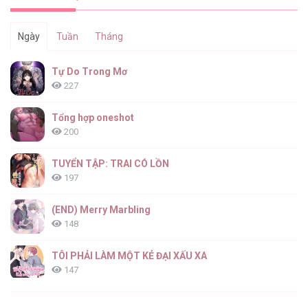
Ngày
Tuần
Tháng
ONESHORT BÁI THIẾN [...] – Chap 134.2
Tự Do Trong Mơ
227
Tổng hợp oneshot
200
ONESHORT BÁI THIẾN [...] – Chap 134.1
TUYỂN TẬP: TRAI CÓ LỒN
197
(END) Merry Marbling
148
ONESHORT BÁI THIẾN [...] – Chap 133.8
TÔI PHẢI LÀM MỘT KẺ ĐẠI XẤU XA
147
Thiên Đường Táo Xanh