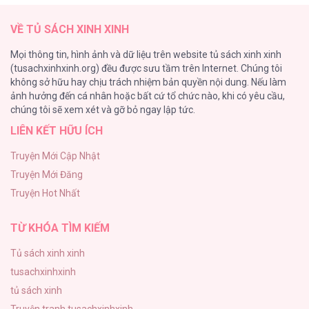
145
ONESHORT BÁI THIẾN [...] – Chap 133.7
VỀ TỦ SÁCH XINH XINH
Cây Không Có Rễ
Mọi thông tin, hình ảnh và dữ liệu trên website tủ sách xinh xinh
116
(tusachxinhxinh.org) đều được sưu tầm trên Internet. Chúng tôi
không sở hữu hay chịu trách nhiệm bản quyền nội dung. Nếu làm
Làm vị cứu tinh thật dễ dàng
ảnh hưởng đến cá nhân hoặc bất cứ tổ chức nào, khi có yêu cầu,
113
ONESHORT BÁI THIẾN [...] – Chap 133.6
chúng tôi sẽ xem xét và gỡ bỏ ngay lập tức.
LIÊN KẾT HỮU ÍCH
|END| Định Tên Mối Quan Hệ
109
Truyện Mới Cập Nhật
Truyện Mới Đăng
Phạm Luật
Truyện Hot Nhất
106
ONESHORT BÁI THIẾN [...] – Chap 133.5
TỪ KHÓA TÌM KIẾM
Tủ sách xinh xinh
tusachxinhxinh
ONESHORT BÁI THIẾN [...] – Chap 133.4
tủ sách xinh
Truyện tranh tusachxinhxinh