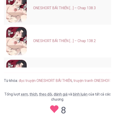
ONESHORT BÁI THIẾN [...] – Chap 138.3
ONESHORT BÁI THIẾN [...] – Chap 138.2
ONESHORT BÁI THIẾN [...] – Chap 138.1
Từ khóa:
đọc truyện ONESHORT BÁI THIẾN
,
truyện tranh ONESHORT B
Tổng lượt
xem
,
thích
,
theo dõi
,
đánh giá
và
bình luận
của tất cả các
chương.
ONESHORT BÁI THIẾN [...] – Chap 137.3
8