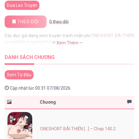
Dưa Leo Truyện
THEO DÕI
·
0
theo dõi
Các đọc giả đang xem truyện tranh miễn phí
ONESHORT BÁI THIẾN
tại website tusachxinhxinh
— Xem Thêm —
DANH SÁCH CHƯƠNG
Xem Từ Đầu
Cập nhật lúc 00:31 07/08/2026.
Chương
ONESHORT BÁI THIẾN [...] – Chap 140.2