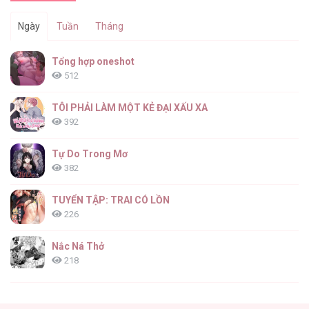
Ngày
Tuần
Tháng
Tổng hợp oneshot
512
TÔI PHẢI LÀM MỘT KẺ ĐẠI XẤU XA
392
Tự Do Trong Mơ
382
TUYỂN TẬP: TRAI CÓ LỒN
226
Nắc Ná Thở
218
Nhân Ngư Desharow
205