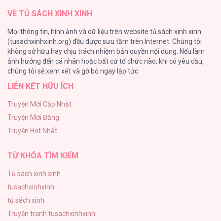
VỀ TỦ SÁCH XINH XINH
Cây Không Có Rễ
Mọi thông tin, hình ảnh và dữ liệu trên website tủ sách xinh xinh
191
(tusachxinhxinh.org) đều được sưu tầm trên Internet. Chúng tôi
không sở hữu hay chịu trách nhiệm bản quyền nội dung. Nếu làm
Làm vị cứu tinh thật dễ dàng
ảnh hưởng đến cá nhân hoặc bất cứ tổ chức nào, khi có yêu cầu,
186
chúng tôi sẽ xem xét và gỡ bỏ ngay lập tức.
LIÊN KẾT HỮU ÍCH
Thiên Đường Táo Xanh
156
Truyện Mới Cập Nhật
Truyện Mới Đăng
(END) Merry Marbling
Truyện Hot Nhất
150
TỪ KHÓA TÌM KIẾM
Tủ sách xinh xinh
tusachxinhxinh
tủ sách xinh
Truyện tranh tusachxinhxinh