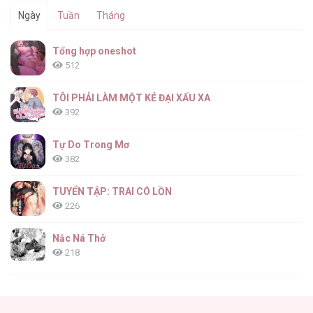
Ngày
Tuần
Tháng
Kết Cục Của Nhân Vật Phản Diện Chỉ Có Thể
Tổng hợp oneshot
Là Cái Chết [...] – Chap 199
512
TÔI PHẢI LÀM MỘT KẺ ĐẠI XẤU XA
392
Kết Cục Của Nhân Vật Phản Diện Chỉ Có Thể
Là Cái Chết [...] – Chap 198
Tự Do Trong Mơ
382
TUYỂN TẬP: TRAI CÓ LỒN
226
Kết Cục Của Nhân Vật Phản Diện Chỉ Có Thể
Là Cái Chết [...] – Chap 197
Nắc Ná Thở
218
Nhân Ngư Desharow
205
Kết Cục Của Nhân Vật Phản Diện Chỉ Có Thể