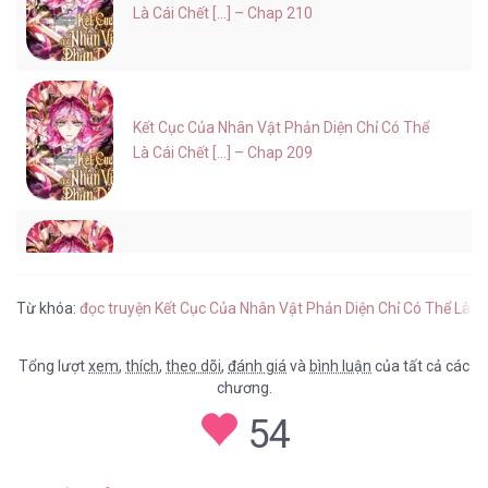
Là Cái Chết [...] – Chap 210
Kết Cục Của Nhân Vật Phản Diện Chỉ Có Thể
Là Cái Chết [...] – Chap 209
Kết Cục Của Nhân Vật Phản Diện Chỉ Có Thể
Là Cái Chết [...] – Chap 208
Từ khóa:
đọc truyện Kết Cục Của Nhân Vật Phản Diện Chỉ Có Thể Là C
Tổng lượt
xem
,
thích
,
theo dõi
,
đánh giá
và
bình luận
của tất cả các
chương.
Kết Cục Của Nhân Vật Phản Diện Chỉ Có Thể
54
Là Cái Chết [...] – Chap 207