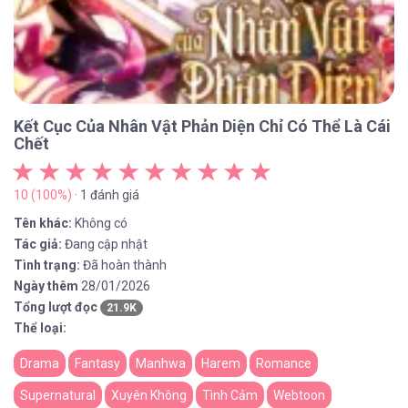
Kết Cục Của Nhân Vật Phản Diện Chỉ Có Thể Là Cái
Chết
10 (100%)
· 1 đánh giá
Tên khác:
Không có
Tác giả:
Đang cập nhật
Tình trạng:
Đã hoàn thành
Ngày thêm
28/01/2026
Tổng lượt đọc
21.9K
Thể loại:
Drama
Fantasy
Manhwa
Harem
Romance
Supernatural
Xuyên Không
Tình Cảm
Webtoon