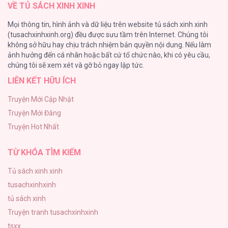
VỀ TỦ SÁCH XINH XINH
Là Cái Chết [...] – Chap 196
Cây Không Có Rễ
Mọi thông tin, hình ảnh và dữ liệu trên website tủ sách xinh xinh
191
(tusachxinhxinh.org) đều được sưu tầm trên Internet. Chúng tôi
không sở hữu hay chịu trách nhiệm bản quyền nội dung. Nếu làm
Làm vị cứu tinh thật dễ dàng
ảnh hưởng đến cá nhân hoặc bất cứ tổ chức nào, khi có yêu cầu,
186
Kết Cục Của Nhân Vật Phản Diện Chỉ Có Thể
chúng tôi sẽ xem xét và gỡ bỏ ngay lập tức.
Là Cái Chết [...] – Chap 195
LIÊN KẾT HỮU ÍCH
Thiên Đường Táo Xanh
156
Truyện Mới Cập Nhật
Truyện Mới Đăng
(END) Merry Marbling
Kết Cục Của Nhân Vật Phản Diện Chỉ Có Thể
Truyện Hot Nhất
150
Là Cái Chết [...] – Chap 194
TỪ KHÓA TÌM KIẾM
Tủ sách xinh xinh
tusachxinhxinh
Kết Cục Của Nhân Vật Phản Diện Chỉ Có Thể
tủ sách xinh
Là Cái Chết [...] – Chap 193
Truyện tranh tusachxinhxinh
tsxx