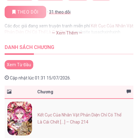
THEO DÕI
·
31
theo dõi
Các đọc giả đang xem truyện tranh miễn phí
Kết Cục Của Nhân Vật
Phản Diện Chỉ Có Thể Là Cái Chết
tại website tusachxinhxinh
— Xem Thêm —
DANH SÁCH CHƯƠNG
Xem Từ Đầu
Cập nhật lúc 01:31 15/07/2026.
Chương
Kết Cục Của Nhân Vật Phản Diện Chỉ Có Thể
Là Cái Chết [...] – Chap 214