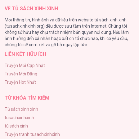
VỀ TỦ SÁCH XINH XINH
Quý Cô Thế Giới Ngầm
Mọi thông tin, hình ảnh và dữ liệu trên website tủ sách xinh xinh
95
(tusachxinhxinh.org) đều được sưu tầm trên Internet. Chúng tôi
không sở hữu hay chịu trách nhiệm bản quyền nội dung. Nếu làm
Búp Măng Hư Và Đối Tác Hoàn Hảo
ảnh hưởng đến cá nhân hoặc bất cứ tổ chức nào, khi có yêu cầu,
86
chúng tôi sẽ xem xét và gỡ bỏ ngay lập tức.
LIÊN KẾT HỮU ÍCH
A Nào, Ngậm Thìa Vàng Nhé?
81
Truyện Mới Cập Nhật
Truyện Mới Đăng
Liveta
Truyện Hot Nhất
72
TỪ KHÓA TÌM KIẾM
Tủ sách xinh xinh
tusachxinhxinh
tủ sách xinh
Truyện tranh tusachxinhxinh