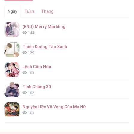
Ngày
Tuần
Tháng
(END) Merry Marbling
144
Thiên Đường Táo Xanh
129
Lệnh Cấm Hôn
103
Tình Chàng 30
102
Nguyện Ước Vô Vọng Của Ma Nữ
101
Đầm Sen Héo Úa
95