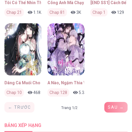
Tôi Có Thể Nhìn Thấy Thông Số Của Cậu
Cõng Anh Mà Chạy
[END SS1] Cách Để Kh
Chap 21
1.1K
0
Chap 81
4 tháng trước
3K
0
Chap 1
6 tháng trước
129
Dâng Cá Muối Cho Sư Tổ
A Nào, Ngậm Thìa Vàng Nhé?
Chap 10
468
0
Chap 128
6 tháng trước
5.3K
2
6 tháng trước
← TRƯỚC
SAU →
Trang 1/2
BẢNG XẾP HẠNG