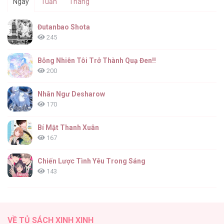
Ngày
Tuần
Tháng
Tôi Có Thể Nhìn Thấy Thông Số Của Cậu [...]
Đutanbao Shota
– Chap 6
245
Bỗng Nhiên Tôi Trở Thành Quạ Đen!!
200
Tôi Có Thể Nhìn Thấy Thông Số Của Cậu [...]
– Chap 5
Nhân Ngư Desharow
170
Bí Mật Thanh Xuân
167
Tôi Có Thể Nhìn Thấy Thông Số Của Cậu [...]
– Chap 4
Chiến Lược Tình Yêu Trong Sáng
143
(END) Merry Marbling
142
Tôi Có Thể Nhìn Thấy Thông Số Của Cậu [...]
VỀ TỦ SÁCH XINH XINH
– Chap 3