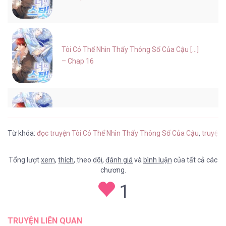
Tôi Có Thể Nhìn Thấy Thông Số Của Cậu [...]
– Chap 16
Tôi Có Thể Nhìn Thấy Thông Số Của Cậu [...]
– Chap 15
Từ khóa:
đọc truyện Tôi Có Thể Nhìn Thấy Thông Số Của Cậu
,
truyện 
Tổng lượt
xem
,
thích
,
theo dõi
,
đánh giá
và
bình luận
của tất cả các
chương.
Tôi Có Thể Nhìn Thấy Thông Số Của Cậu [...]
1
– Chap 14
TRUYỆN LIÊN QUAN