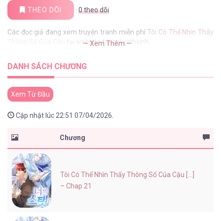
THEO DÕI
·
0
theo dõi
Các đọc giả đang xem truyện tranh miễn phí
Tôi Có Thể Nhìn Thấy
Thông Số Của Cậu
tại website tusachxinhxinh
— Xem Thêm —
DANH SÁCH CHƯƠNG
Xem Từ Đầu
Cập nhật lúc 22:51 07/04/2026.
Chương
Tôi Có Thể Nhìn Thấy Thông Số Của Cậu [...]
– Chap 21