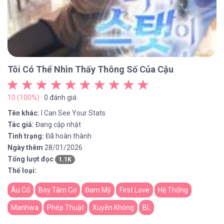
Tôi Có Thể Nhìn Thấy Thông Số Của Cậu
10 (100%)
· 0 đánh giá
Tên khác:
I Can See Your Stats
Tác giả:
Đang cập nhật
Tình trạng:
Đã hoàn thành
Ngày thêm
28/01/2026
Tổng lượt đọc
1.1K
Thể loại:
Âu Cổ
Boy Tâm Cơ
Đam Mỹ
First Love
Hệ Thống
Manhwa
Phép Thuật
Xuyên Không
BL