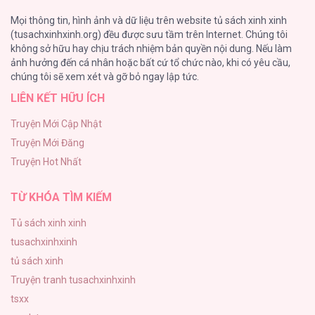
Tuyển Tập Chjch và Chjch
Mọi thông tin, hình ảnh và dữ liệu trên website tủ sách xinh xinh
128
(tusachxinhxinh.org) đều được sưu tầm trên Internet. Chúng tôi
không sở hữu hay chịu trách nhiệm bản quyền nội dung. Nếu làm
Bỏ Quách Chồng Con Đi, Tiền Bạc Mới Là Tất Cả
ảnh hưởng đến cá nhân hoặc bất cứ tổ chức nào, khi có yêu cầu,
123
Tôi Có Thể Nhìn Thấy Thông Số Của Cậu [...]
chúng tôi sẽ xem xét và gỡ bỏ ngay lập tức.
– Chap 2
LIÊN KẾT HỮU ÍCH
Tình yêu và danh vọng
107
Truyện Mới Cập Nhật
Truyện Mới Đăng
Tùy Tâm Tùy Ý
Tôi Có Thể Nhìn Thấy Thông Số Của Cậu [...]
Truyện Hot Nhất
105
– Chap 1
TỪ KHÓA TÌM KIẾM
Tủ sách xinh xinh
tusachxinhxinh
Tôi Có Thể Nhìn Thấy Thông Số Của Cậu [...]
tủ sách xinh
– Chap 0
Truyện tranh tusachxinhxinh
tsxx