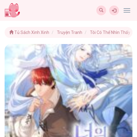
Togg
navig
Tủ Sách Xinh Xinh
Truyện Tranh
Tôi Có Thể Nhìn Thấy T