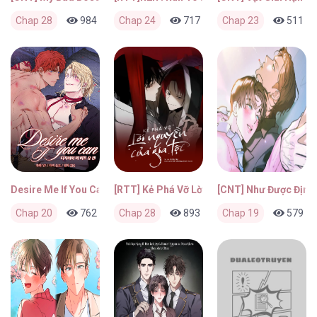
Chap 28
984
1
Chap 24
8 giờ trước
717
1
Chap 23
8 giờ trước
511
Desire Me If You Can
[RTT] Kẻ Phá Vỡ Lời Nguyền Của Gia Tộc
[CNT] Như Được Định
Chap 20
762
0
Chap 28
8 giờ trước
893
1
Chap 19
8 giờ trước
579