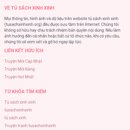
VỀ TỦ SÁCH XINH XINH
CẨN THẬN TRĂNG TRÒN THÁNG 3 ĐẤY
Mọi thông tin, hình ảnh và dữ liệu trên website tủ sách xinh xinh
51
(tusachxinhxinh.org) đều được sưu tầm trên Internet. Chúng tôi
không sở hữu hay chịu trách nhiệm bản quyền nội dung. Nếu làm
Bí Mật Thanh Xuân
ảnh hưởng đến cá nhân hoặc bất cứ tổ chức nào, khi có yêu cầu,
51
chúng tôi sẽ xem xét và gỡ bỏ ngay lập tức.
LIÊN KẾT HỮU ÍCH
Ảo Mộng tình yêu
48
Truyện Mới Cập Nhật
Truyện Mới Đăng
Con Tim Rung Động
Truyện Hot Nhất
47
TỪ KHÓA TÌM KIẾM
Tủ sách xinh xinh
tusachxinhxinh
tủ sách xinh
Truyện tranh tusachxinhxinh