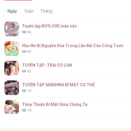
Ngày
Tuần
Tháng
Tuyển tập BOYLOVE màu sắc
86
Hầu Nữ Bị Nguyền Rủa Trong Lâu Đài Của Công Tước
83
TUYỂN TẬP: TRAI CÓ LỒN
83
TUYỂN TẬP MANHWA BÍ MẬT CƠ THỂ
79
Thỏa Thuận Bí Mật Giữa Chúng Ta
79
Căn Nhà Của Dị Nhân
61