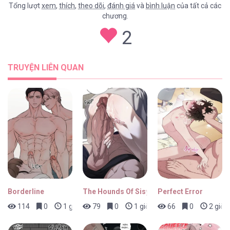
Tổng lượt
xem
,
thích
,
theo dõi
,
đánh giá
và
bình luận
của tất cả các
chương.
(END) Cộng Sự Bán Thời Gian [...] – Chap 74
2
TRUYỆN LIÊN QUAN
(END) Cộng Sự Bán Thời Gian [...] – Chap 73
(END) Cộng Sự Bán Thời Gian [...] – Chap 72
Borderline
The Hounds Of Sisyphus
Perfect Error
114
0
1 giờ trước
79
0
1 giờ trước
66
0
2 giờ 
(END) Cộng Sự Bán Thời Gian [...] – Chap 71