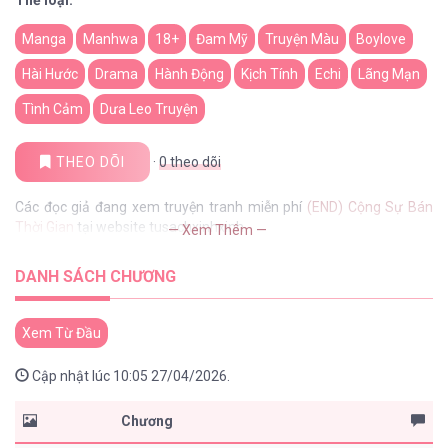
Thể loại:
Manga
Manhwa
18+
Đam Mỹ
Truyện Màu
Boylove
Hài Hước
Drama
Hành Động
Kịch Tính
Echi
Lãng Mạn
Tình Cảm
Dưa Leo Truyện
THEO DÕI
·
0
theo dõi
Các đọc giả đang xem truyện tranh miễn phí
(END) Cộng Sự Bán
Thời Gian
tại website tusachxinhxinh
— Xem Thêm —
DANH SÁCH CHƯƠNG
Xem Từ Đầu
Cập nhật lúc 10:05 27/04/2026.
Chương