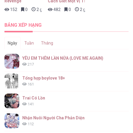
Revenge
Cách Giết Một Vị Thân
152
0
2 giờ trước
482
0
2 giờ trước
(END) Cộng Sự Bán Thời Gian [...] – Chap 67
BẢNG XẾP HẠNG
Ngày
Tuần
Tháng
(END) Cộng Sự Bán Thời Gian [...] – Chap 66
YÊU EM THÊM LẦN NỮA (LOVE ME AGAIN)
217
Tổng hợp boylove 18+
161
(END) Cộng Sự Bán Thời Gian [...] – Chap 65
Trai Có Lồn
141
Nhận Nuôi Người Cha Phản Diện
112
(END) Cộng Sự Bán Thời Gian [...] – Chap 64