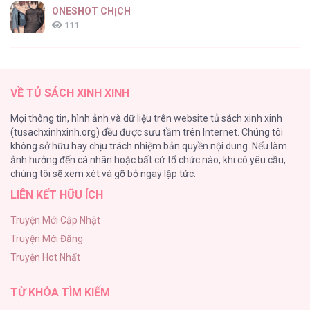
ONESHOT CHỊCH
111
[RTT] Hồi Ức Cuối Cùng
107
(END) Cộng Sự Bán Thời Gian [...] – Chap 63
VỀ TỦ SÁCH XINH XINH
Tự Do Trong Mơ
Mọi thông tin, hình ảnh và dữ liệu trên website tủ sách xinh xinh
98
(tusachxinhxinh.org) đều được sưu tầm trên Internet. Chúng tôi
không sở hữu hay chịu trách nhiệm bản quyền nội dung. Nếu làm
TUYỂN TẬP: TRAI CÓ LỒN
ảnh hưởng đến cá nhân hoặc bất cứ tổ chức nào, khi có yêu cầu,
92
(END) Cộng Sự Bán Thời Gian [...] – Chap 62
chúng tôi sẽ xem xét và gỡ bỏ ngay lập tức.
LIÊN KẾT HỮU ÍCH
Kiếp Này Ta Sẽ Trở Thành Gia Chủ
91
Truyện Mới Cập Nhật
Truyện Mới Đăng
Vết Tích Của Ánh Dương
Truyện Hot Nhất
89
(END) Cộng Sự Bán Thời Gian [...] – Chap 61
TỪ KHÓA TÌM KIẾM