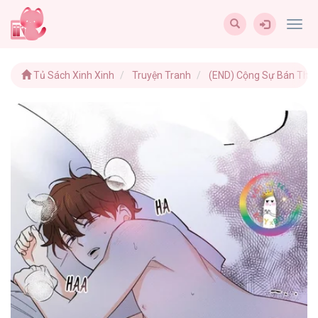
Togg
navig
Tủ Sách Xinh Xinh
Truyện Tranh
(END) Cộng Sự Bán Thời