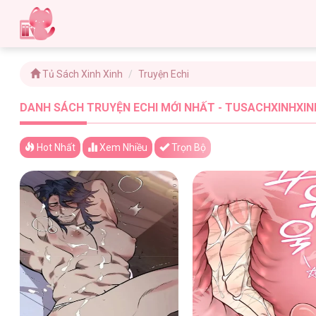
Tủ Sách Xinh Xinh
Truyện Echi
DANH SÁCH TRUYỆN ECHI MỚI NHẤT - TUSACHXINHXINH
Hot Nhất
Xem
Nhiều
Trọn Bộ