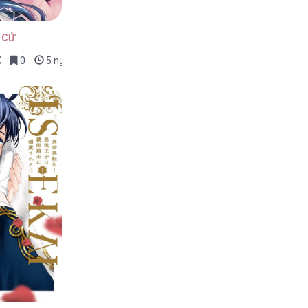
 CỬ
K
0
5 ngày trước