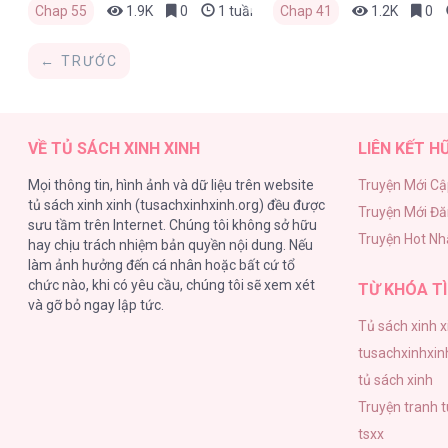
Chap 55
1.9K
0
1 tuần trước
Chap 41
1.2K
0
← TRƯỚC
VỀ TỦ SÁCH XINH XINH
LIÊN KẾT H
Mọi thông tin, hình ảnh và dữ liệu trên website
Truyện Mới Cậ
tủ sách xinh xinh (tusachxinhxinh.org) đều được
Truyện Mới Đ
sưu tầm trên Internet. Chúng tôi không sở hữu
Truyện Hot Nh
hay chịu trách nhiệm bản quyền nội dung. Nếu
làm ảnh hưởng đến cá nhân hoặc bất cứ tổ
chức nào, khi có yêu cầu, chúng tôi sẽ xem xét
TỪ KHÓA TÌ
và gỡ bỏ ngay lập tức.
Tủ sách xinh x
tusachxinhxin
tủ sách xinh
Truyện tranh 
tsxx