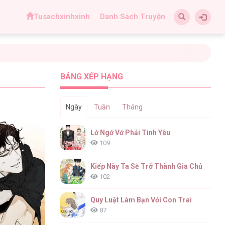
Tusachxinhxinh
Danh Sách Truyện
BẢNG XẾP HẠNG
Ngày
Tuần
Tháng
Lớ Ngớ Vớ Phải Tình Yêu
109
Kiếp Này Ta Sẽ Trở Thành Gia Chủ
102
Quy Luật Làm Bạn Với Con Trai
87