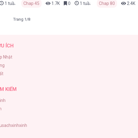
1 tuần trước
Chap 45
1.7K
0
1 tuần trước
Chap 80
2.4K
Trang 1/8
ỮU ÍCH
p Nhật
ăng
ất
M KIẾM
inh
h
tusachxinhxinh