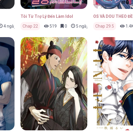
Tôi Từ Trợ Lý Đến Làm Idol
OS VÀ DOU THEO ĐỀ
4 ngày trước
Chap 22
519
0
5 ngày trước
Chap 29.5
1.4