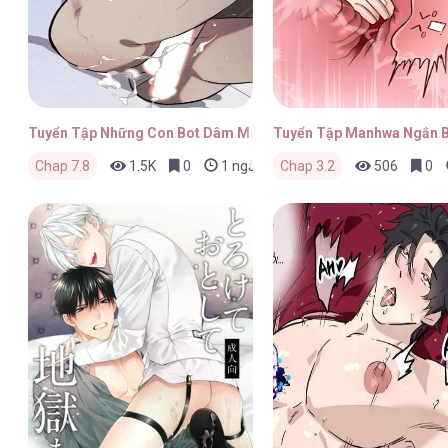
Tuyển Tập Những Con Bot Dâm Múp Rụp
Tuyển Tập Manhwa Ngắn 
Chap 7.8
1.5K
0
1 ngày trước
Chap 3.2
506
0