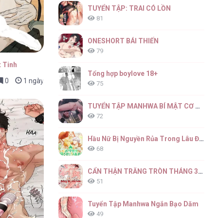
TUYỂN TẬP: TRAI CÓ LỒN
81
ONESHORT BÁI THIẾN
79
 Tinh
Tổng hợp boylove 18+
0
1 ngày trước
75
TUYỂN TẬP MANHWA BÍ MẬT CƠ THỂ
72
Hầu Nữ Bị Nguyền Rủa Trong Lâu Đài Của Công Tước
68
CẨN THẬN TRĂNG TRÒN THÁNG 3 ĐẤY
51
Tuyển Tập Manhwa Ngắn Bạo Dăm
49