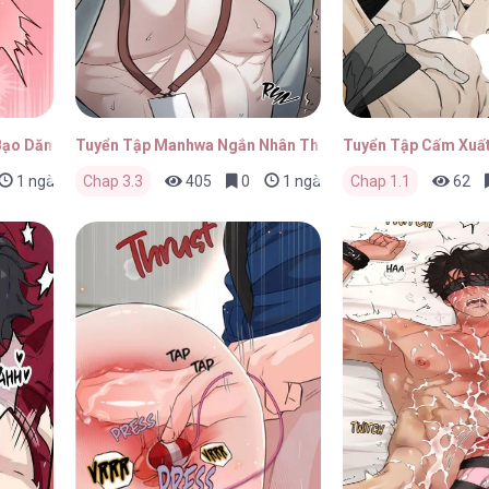
Bạo Dăm
Tuyển Tập Manhwa Ngắn Nhân Thú
Tuyển Tập Cấm Xuất
1 ngày trước
Chap 3.3
405
0
1 ngày trước
Chap 1.1
62