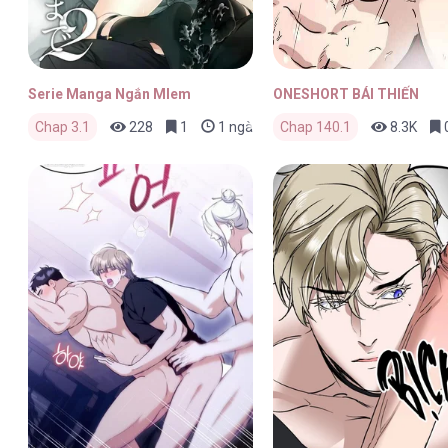
Serie Manga Ngắn Mlem
ONESHORT BÁI THIẾN
Chap 3.1
228
1
1 ngày trước
Chap 140.1
8.3K