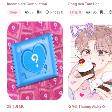
Incomplete Combustion
Bóng Đen Tâm Hồn
Chap 1
37
0
6 ngày trước
Chap 8
195
0
XÉ TÚI MÙ
✿ Vết Thương Alpha ✿