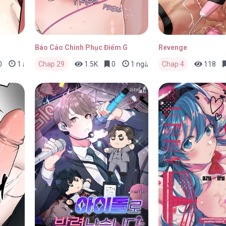
Báo Cáo Chinh Phục Điểm G
Revenge
0
1 ngày trước
Chap 29
1.5K
0
1 ngày trước
Chap 4
118