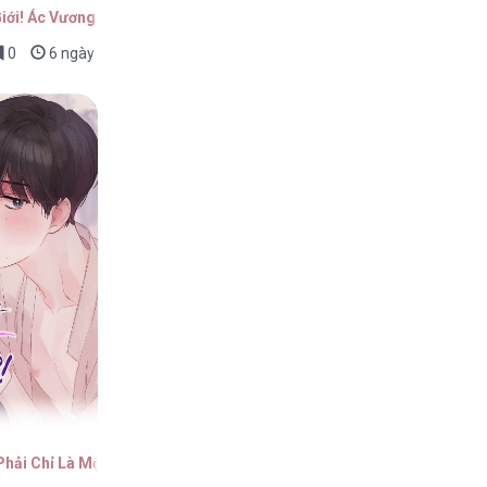
Giới! Ác Vương Tử Được Kỵ Sĩ Hộ Vệ Cưng Chiều Hết Mực!!
0
6 ngày trước
 Phải Chỉ Là Một Giấc Mơ Không!?