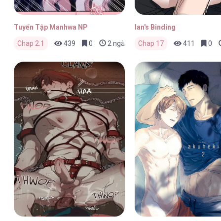
Tuyển Tập Manhwa NP
Ian's Binding
Chap 2.1
439
0
2 ngày trước
Chap 17
411
0