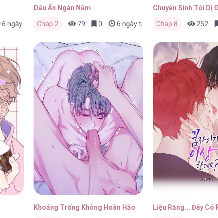
Dấu Ấn Ngàn Năm
Chuyển Sinh Tới Dị 
6 ngày trước
Chap 2
79
0
6 ngày trước
Chap 8
252
Khoảng Trống Không Hoàn Hảo
Liệu Rằng... Đây Có