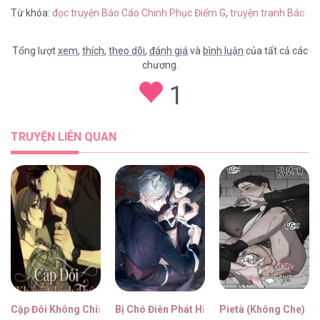
Từ khóa:
đọc truyện Báo Cáo Chinh Phục Điểm G
,
truyện tranh Báo C
Tổng lượt
xem
,
thích
,
theo dõi
,
đánh giá
và
bình luận
của tất cả các
chương.
Báo Cáo Chinh Phục Điểm G [...] – Chap 23
1
TRUYỆN LIÊN QUAN
Báo Cáo Chinh Phục Điểm G [...] – Chap 22
Báo Cáo Chinh Phục Điểm G [...] – Chap 21
Cặp Đôi Không Chính Thức
Bị Chó Điên Phát Hiện Là Đồng Loại
Pietà (Không Che)