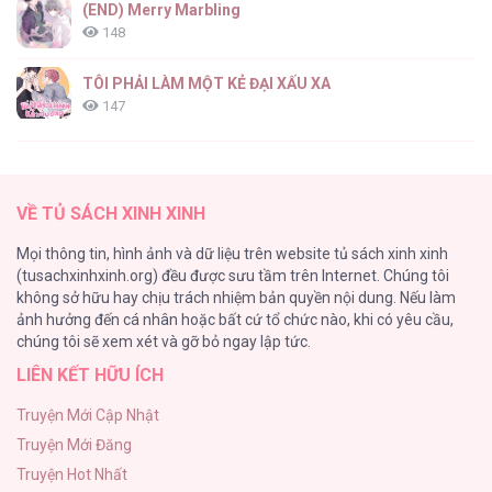
(END) Merry Marbling
148
Báo Cáo Chinh Phục Điểm G [...] – Chap 13
TÔI PHẢI LÀM MỘT KẺ ĐẠI XẤU XA
147
Thiên Đường Táo Xanh
145
Báo Cáo Chinh Phục Điểm G [...] – Chap 12
VỀ TỦ SÁCH XINH XINH
Cây Không Có Rễ
Mọi thông tin, hình ảnh và dữ liệu trên website tủ sách xinh xinh
116
(tusachxinhxinh.org) đều được sưu tầm trên Internet. Chúng tôi
không sở hữu hay chịu trách nhiệm bản quyền nội dung. Nếu làm
Làm vị cứu tinh thật dễ dàng
ảnh hưởng đến cá nhân hoặc bất cứ tổ chức nào, khi có yêu cầu,
113
Báo Cáo Chinh Phục Điểm G [...] – Chap 11
chúng tôi sẽ xem xét và gỡ bỏ ngay lập tức.
LIÊN KẾT HỮU ÍCH
|END| Định Tên Mối Quan Hệ
109
Truyện Mới Cập Nhật
Truyện Mới Đăng
Phạm Luật
Truyện Hot Nhất
106
Báo Cáo Chinh Phục Điểm G [...] – Chap 10