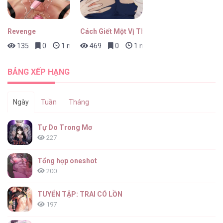
Revenge
Cách Giết Một Vị Thân
135
0
1 ngày trước
469
0
1 ngày trước
Báo Cáo Chinh Phục Điểm G [...] – Chap 16
BẢNG XẾP HẠNG
Ngày
Tuần
Tháng
Báo Cáo Chinh Phục Điểm G [...] – Chap 15
Tự Do Trong Mơ
227
Tổng hợp oneshot
200
Báo Cáo Chinh Phục Điểm G [...] – Chap 14
TUYỂN TẬP: TRAI CÓ LỒN
197