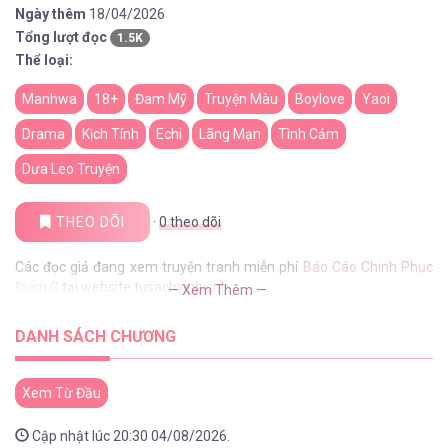
Ngày thêm
18/04/2026
Tổng lượt đọc
1.5K
Thể loại:
Manhwa
18+
Đam Mỹ
Truyện Màu
Boylove
Yaoi
Drama
Kịch Tính
Echi
Lãng Mạn
Tình Cảm
Dưa Leo Truyện
THEO DÕI
·
0
theo dõi
Các đọc giả đang xem truyện tranh miễn phí
Báo Cáo Chinh Phục
Điểm G
tại website tusachxinhxinh
— Xem Thêm —
DANH SÁCH CHƯƠNG
Xem Từ Đầu
Cập nhật lúc 20:30 04/08/2026.