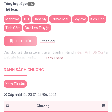
Tổng lượt đọc
1K
Thể loại:
Manhwa
18+
Đam Mỹ
Truyện Màu
Boylove
Kịch Tính
Tình Cảm
Dưa Leo Truyện
THEO DÕI
·
0
theo dõi
Các đọc giả đang xem truyện tranh miễn phí
Đàn Anh Dễ Xơi
tại
website tusachxinhxinh
— Xem Thêm —
DANH SÁCH CHƯƠNG
Xem Từ Đầu
Cập nhật lúc 23:31 25/06/2026.
Chương