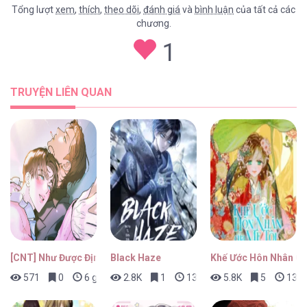
Tổng lượt
xem
,
thích
,
theo dõi
,
đánh giá
và
bình luận
của tất cả các
chương.
Đàn Anh Dễ Xơi [...] – Chap 23
1
TRUYỆN LIÊN QUAN
Đàn Anh Dễ Xơi [...] – Chap 22
Đàn Anh Dễ Xơi [...] – Chap 21
[CNT] Như Được Định Sẵn
Black Haze
Khế Ước Hôn Nhân Củ
571
0
6 giờ trước
2.8K
1
13 giờ trước
5.8K
5
13 gi
Đàn Anh Dễ Xơi [...] – Chap 20