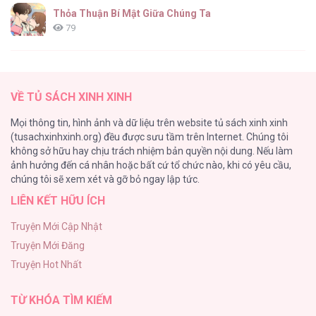
Thỏa Thuận Bí Mật Giữa Chúng Ta
79
Căn Nhà Của Dị Nhân
61
Đàn Anh Dễ Xơi [...] – Chap 12
VỀ TỦ SÁCH XINH XINH
CẨN THẬN TRĂNG TRÒN THÁNG 3 ĐẤY
Mọi thông tin, hình ảnh và dữ liệu trên website tủ sách xinh xinh
51
(tusachxinhxinh.org) đều được sưu tầm trên Internet. Chúng tôi
không sở hữu hay chịu trách nhiệm bản quyền nội dung. Nếu làm
Bí Mật Thanh Xuân
ảnh hưởng đến cá nhân hoặc bất cứ tổ chức nào, khi có yêu cầu,
51
Đàn Anh Dễ Xơi [...] – Chap 11
chúng tôi sẽ xem xét và gỡ bỏ ngay lập tức.
LIÊN KẾT HỮU ÍCH
Ảo Mộng tình yêu
48
Truyện Mới Cập Nhật
Truyện Mới Đăng
Con Tim Rung Động
Truyện Hot Nhất
47
Đàn Anh Dễ Xơi [...] – Chap 10
TỪ KHÓA TÌM KIẾM