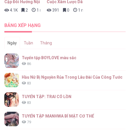
Cặp Đôi Hướng Nội
Cuộc Xâm Lược Dâm Đãng
4.1K
2
1 ngày trước
391
0
1 ngày trước
Đàn Anh Dễ Xơi [...] – Chap 16
BẢNG XẾP HẠNG
Ngày
Tuần
Tháng
Đàn Anh Dễ Xơi [...] – Chap 15
Tuyển tập BOYLOVE màu sắc
86
Hầu Nữ Bị Nguyền Rủa Trong Lâu Đài Của Công Tước
83
Đàn Anh Dễ Xơi [...] – Chap 14
TUYỂN TẬP: TRAI CÓ LỒN
83
TUYỂN TẬP MANHWA BÍ MẬT CƠ THỂ
79
Đàn Anh Dễ Xơi [...] – Chap 13