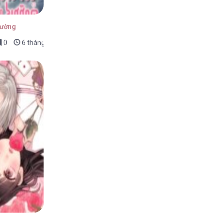
Tường
0
6 tháng trước