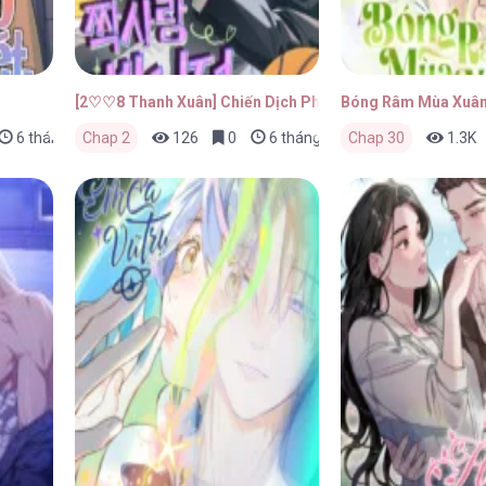
[2♡♡8 Thanh Xuân] Chiến Dịch Phòng Thủ Trái Tim
Bóng Râm Mùa Xuâ
6 tháng trước
Chap 2
126
0
6 tháng trước
Chap 30
1.3K