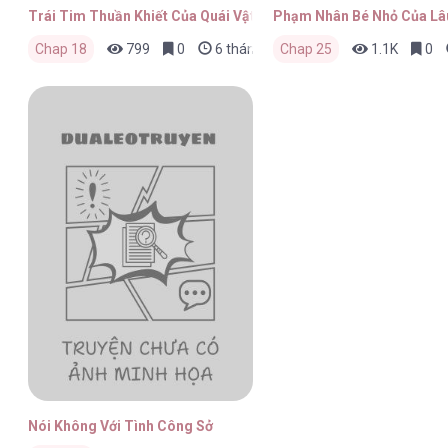
Trái Tim Thuần Khiết Của Quái Vật
Phạm Nhân Bé Nhỏ Của Lâ
Chap 18
799
0
6 tháng trước
Chap 25
1.1K
0
Nói Không Với Tình Công Sở