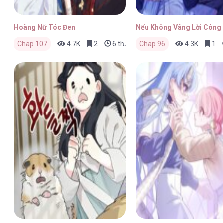
Hoàng Nữ Tóc Đen
Nếu Không Vâng Lời Công
Chap 107
4.7K
2
6 tháng trước
Chap 96
4.3K
1