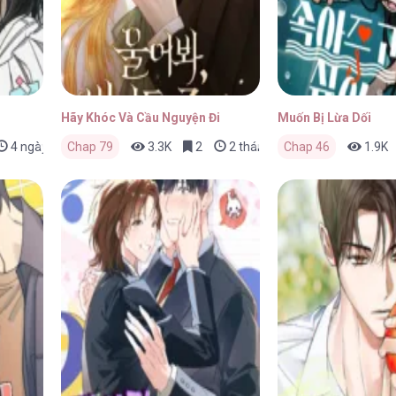
Hãy Khóc Và Cầu Nguyện Đi
Muốn Bị Lừa Dối
4 ngày trước
Chap 79
3.3K
2
2 tháng trước
Chap 46
1.9K