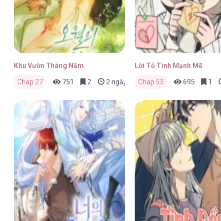
Khu Vườn Tháng Năm
Lời Tỏ Tình Mạnh Mẽ
Chap 27
751
2
2 ngày trước
Chap 53
695
1