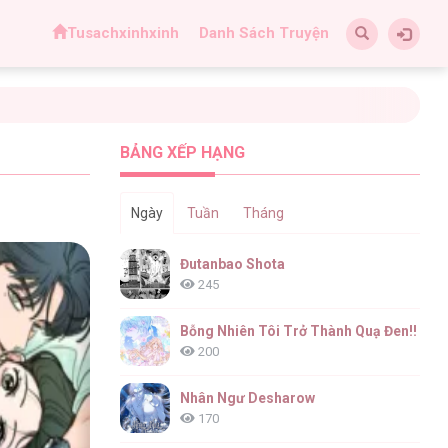
Tusachxinhxinh
Danh Sách Truyện
BẢNG XẾP HẠNG
Ngày
Tuần
Tháng
Đutanbao Shota
245
Bỗng Nhiên Tôi Trở Thành Quạ Đen!!
200
Nhân Ngư Desharow
170