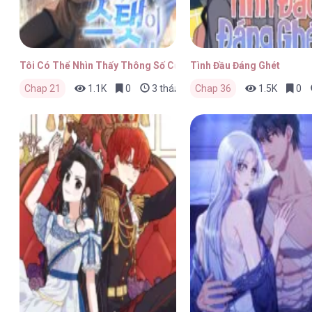
Tôi Có Thể Nhìn Thấy Thông Số Của Cậu
Tình Đầu Đáng Ghét
Chap 21
1.1K
0
3 tháng trước
Chap 36
1.5K
0