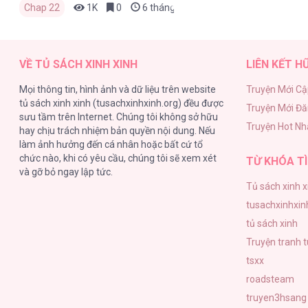
Chap 22
1K
0
6 tháng trước
VỀ TỦ SÁCH XINH XINH
LIÊN KẾT H
Mọi thông tin, hình ảnh và dữ liệu trên website
Truyện Mới Cậ
tủ sách xinh xinh (tusachxinhxinh.org) đều được
Truyện Mới Đ
sưu tầm trên Internet. Chúng tôi không sở hữu
Truyện Hot Nh
hay chịu trách nhiệm bản quyền nội dung. Nếu
làm ảnh hưởng đến cá nhân hoặc bất cứ tổ
chức nào, khi có yêu cầu, chúng tôi sẽ xem xét
TỪ KHÓA TÌ
và gỡ bỏ ngay lập tức.
Tủ sách xinh x
tusachxinhxin
tủ sách xinh
Truyện tranh 
tsxx
roadsteam
truyen3hsang