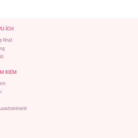
ỮU ÍCH
p Nhật
ăng
ất
M KIẾM
inh
h
tusachxinhxinh