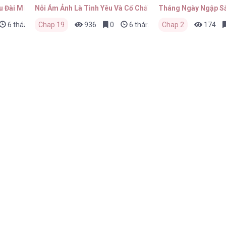
u Đài Mùa Đông
Nỗi Ám Ảnh Là Tình Yêu Và Cố Chấp
Tháng Ngày Ngập S
6 tháng trước
Chap 19
936
0
6 tháng trước
Chap 2
174