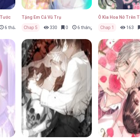
 Tước
Tặng Em Cả Vũ Trụ
Ô Kìa Hoa Nở Trên 
6 tháng trước
Chap 5
330
0
6 tháng trước
Chap 1
163