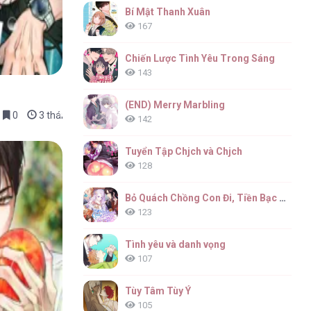
Bí Mật Thanh Xuân
167
Chiến Lược Tình Yêu Trong Sáng
143
(END) Merry Marbling
0
3 tháng trước
142
Tuyển Tập Chjch và Chjch
128
Bỏ Quách Chồng Con Đi, Tiền Bạc Mới Là Tất Cả
123
Tình yêu và danh vọng
107
Tùy Tâm Tùy Ý
105