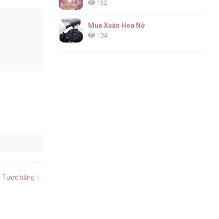
132
Mùa Xuân Hoa Nở
104
6
6
6
Tước tiếng Việt
.