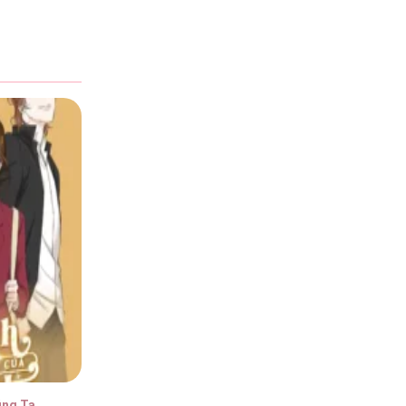
6
6
6
6
úng Ta