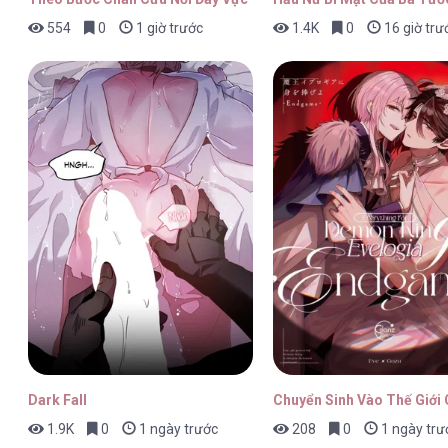
554
0
1 giờ trước
1.4K
0
16 giờ trư
Nếu Không Vâng Lời Công Tước [...] –
Nếu Không Vâng Lời Công Tước [...] –
Nếu Không Vâng Lời Công Tước [...] –
Dark Fall
Chuyển Sinh Vào Thế Giới
1.9K
0
1 ngày trước
208
0
1 ngày trư