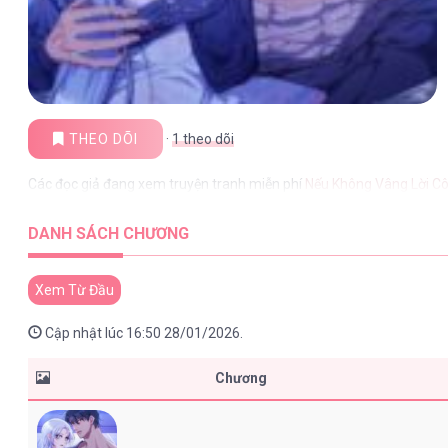
THEO DÕI
·
1
theo dõi
Các đọc giả đang xem truyện tranh miễn phí
Nếu Không Vâng Lời C
DANH SÁCH CHƯƠNG
Xem Từ Đầu
Cập nhật lúc 16:50 28/01/2026.
Chương