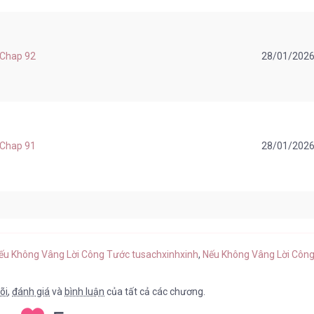
 Chap 92
28/01/202
 Chap 91
28/01/202
 Chap 90
28/01/202
Nếu Không Vâng Lời Công Tước tusachxinhxinh
,
Nếu Không Vâng Lời Công 
õi
,
đánh giá
và
bình luận
của tất cả các chương.