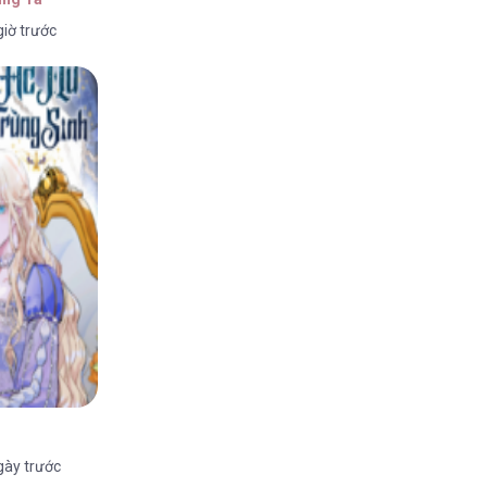
iờ trước
6
6
6
gày trước