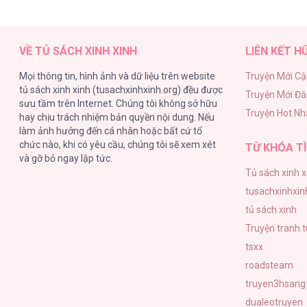
Nếu Không Vâng Lời Công Tước [...] –
VỀ TỦ SÁCH XINH XINH
LIÊN KẾT H
Mọi thông tin, hình ảnh và dữ liệu trên website
Truyện Mới Cậ
tủ sách xinh xinh (tusachxinhxinh.org) đều được
Truyện Mới Đ
Nếu Không Vâng Lời Công Tước [...] –
sưu tầm trên Internet. Chúng tôi không sở hữu
Truyện Hot Nh
hay chịu trách nhiệm bản quyền nội dung. Nếu
làm ảnh hưởng đến cá nhân hoặc bất cứ tổ
chức nào, khi có yêu cầu, chúng tôi sẽ xem xét
TỪ KHÓA TÌ
và gỡ bỏ ngay lập tức.
Tủ sách xinh x
Nếu Không Vâng Lời Công Tước [...] –
tusachxinhxin
tủ sách xinh
Truyện tranh 
tsxx
roadsteam
Nếu Không Vâng Lời Công Tước [...] –
truyen3hsang
dualeotruyen