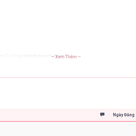
ông Tước
tại website tusachxinhxinh
— Xem Thêm —
Ngày Đăng