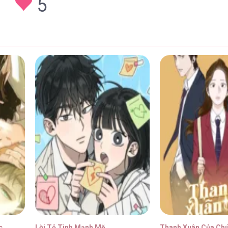
5
 Chap 89
28/01/202
 Chap 88
28/01/202
 Chap 87
28/01/202
 Chap 86
28/01/202
c
Lời Tỏ Tình Mạnh Mẽ
Thanh Xuân Của Ch