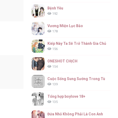
6
Bệnh Yêu
192
Vương Miện Lục Bảo
178
6
Kiếp Này Ta Sẽ Trở Thành Gia Chủ
156
ONESHOT CHỊCH
154
6
Cuộc Sống Sung Sướng Trong Tù
139
Tổng hợp boylove 18+
135
6
Đứa Nhỏ Không Phải Là Con Anh