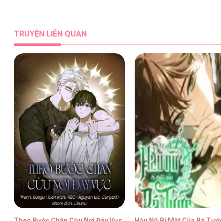
Nếu Không Vâng Lời Công Tước [...] –
TRUYỆN LIÊN QUAN
Nếu Không Vâng Lời Công Tước [...] –
Nếu Không Vâng Lời Công Tước [...] –
Nếu Không Vâng Lời Công Tước [...] –
Theo Bước Chân Cừu Nơi Đáy Vực
Hầu Nữ Bí Mật Của Bá Tướ