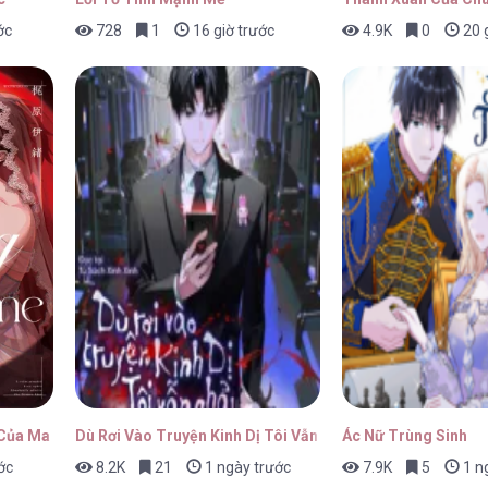
ớc
728
1
16 giờ trước
4.9K
0
20 g
 Chap 85
28/01/202
 Chap 84
28/01/202
 Chap 83
28/01/202
 Của Ma Vương Evelogia
Dù Rơi Vào Truyện Kinh Dị Tôi Vẫn Phải Đi Làm
Ác Nữ Trùng Sinh
ớc
8.2K
21
1 ngày trước
7.9K
5
1 n