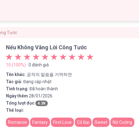
ông Tước
Nếu Không Vâng Lời Công Tước
10 (100%)
· 0 đánh giá
Tên khác:
공작의 말씀을 거역하면
Tác giả:
Đang cập nhật
Tình trạng:
Đã hoàn thành
Ngày thêm
28/01/2026
Tổng lượt đọc
4.3K
Thể loại:
Romance
Fantasy
First Love
Cổ Đại
Sweet
Nữ Cường