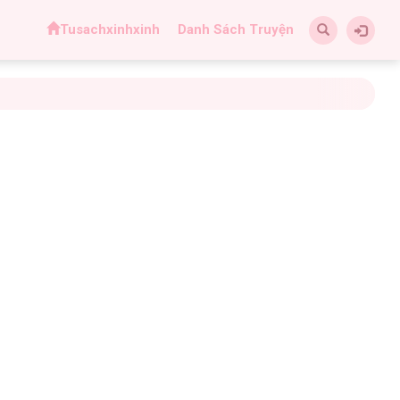
Tusachxinhxinh
Danh Sách Truyện