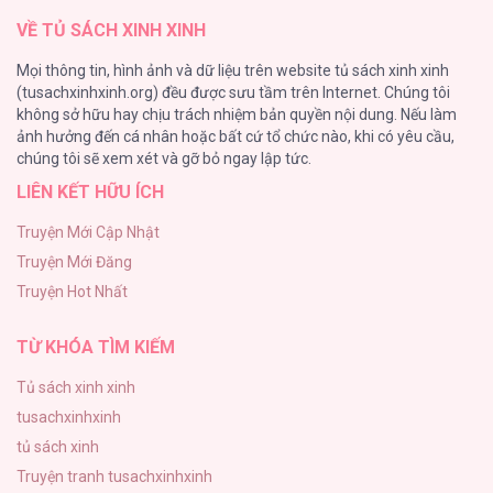
VỀ TỦ SÁCH XINH XINH
Đứa Nhỏ Không Phải Là Con Anh
Mọi thông tin, hình ảnh và dữ liệu trên website tủ sách xinh xinh
132
(tusachxinhxinh.org) đều được sưu tầm trên Internet. Chúng tôi
không sở hữu hay chịu trách nhiệm bản quyền nội dung. Nếu làm
ONESHOT CHỊCH
ảnh hưởng đến cá nhân hoặc bất cứ tổ chức nào, khi có yêu cầu,
118
chúng tôi sẽ xem xét và gỡ bỏ ngay lập tức.
LIÊN KẾT HỮU ÍCH
Kiếp Này Ta Sẽ Trở Thành Gia Chủ
118
Truyện Mới Cập Nhật
Truyện Mới Đăng
Mùa Xuân Hoa Nở
Truyện Hot Nhất
103
TỪ KHÓA TÌM KIẾM
Tủ sách xinh xinh
tusachxinhxinh
tủ sách xinh
Truyện tranh tusachxinhxinh