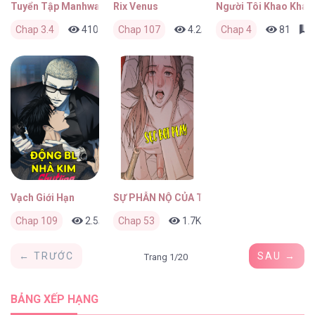
Tuyển Tập Manhwa Ngắn Guideverse
Rix Venus
Người Tôi Khao Khát
Chap 3.4
410
0
Chap 107
5 ngày trước
4.2K
Chap 4
0
5 ngày trước
81
0
Vạch Giới Hạn
SỰ PHẪN NỘ CỦA THẦN
Chap 109
2.5K
Chap 53
0
1 tuần trước
1.7K
0
1 tuần trước
← TRƯỚC
SAU →
Trang 1/20
BẢNG XẾP HẠNG