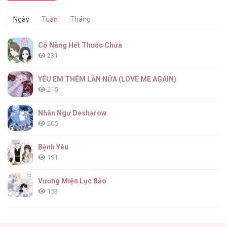
Ngày
Tuần
Tháng
Cô Nàng Hết Thuốc Chữa
231
YÊU EM THÊM LẦN NỮA (LOVE ME AGAIN)
215
Nhân Ngư Desharow
205
Bệnh Yêu
191
Vương Miện Lục Bảo
153
Cuộc Sống Sung Sướng Trong Tù
139