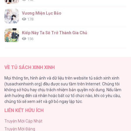
Vương Miện Lục Bảo
178
Kiếp Này Ta Sẽ Trở Thành Gia Chủ
156
ONESHOT CHỊCH
154
VỀ TỦ SÁCH XINH XINH
Cuộc Sống Sung Sướng Trong Tù
Mọi thông tin, hình ảnh và dữ liệu trên website tủ sách xinh xinh
139
(tusachxinhxinh.org) đều được sưu tầm trên Internet. Chúng tôi
không sở hữu hay chịu trách nhiệm bản quyền nội dung. Nếu làm
Tổng hợp boylove 18+
ảnh hưởng đến cá nhân hoặc bất cứ tổ chức nào, khi có yêu cầu,
135
chúng tôi sẽ xem xét và gỡ bỏ ngay lập tức.
LIÊN KẾT HỮU ÍCH
Đứa Nhỏ Không Phải Là Con Anh
132
Truyện Mới Cập Nhật
Truyện Mới Đăng
Mùa Xuân Hoa Nở