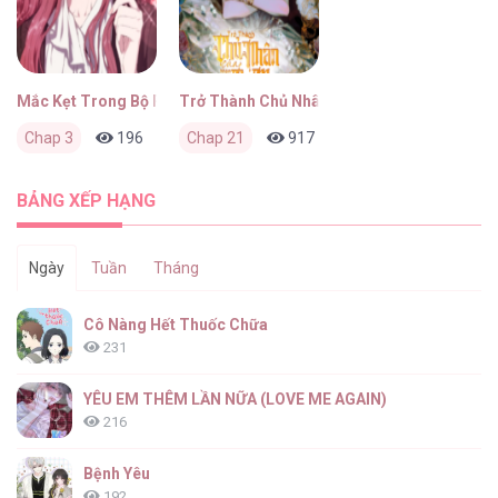
Mắc Kẹt Trong Bộ Phim Truyền Hình
Trở Thành Chủ Nhân Của Ác Ma
Chap 3
196
0
Chap 21
6 tháng trước
917
0
6 tháng trước
BẢNG XẾP HẠNG
Ngày
Tuần
Tháng
Cô Nàng Hết Thuốc Chữa
231
YÊU EM THÊM LẦN NỮA (LOVE ME AGAIN)
216
Bệnh Yêu
192