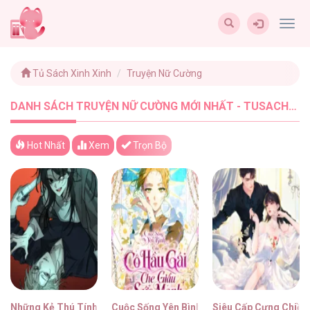
Togg
navig
Tủ Sách Xinh Xinh
Truyện Nữ Cường
DANH SÁCH TRUYỆN NỮ CƯỜNG MỚI NHẤT - TUSACHXINHXINH (8)
Hot Nhất
Xem
Trọn Bộ
Những Kẻ Thú Tính
Cuộc Sống Yên Bình Của Cô Hầu Gái Che G
Siêu Cấp Cưng Chiều