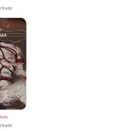
ờ trước
tion
ờ trước