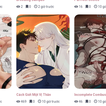
ớc
2
0
2 giờ trước
16
0
10 gi
9
31/07/2026
8
31/07/2026
7
31/07/2026
Cách Giết Một Vị Thân
Incomplete Combus
ớc
469
0
10 giờ trước
46
0
10 gi