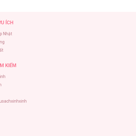
6
31/07/2026
ỮU ÍCH
p Nhật
ăng
5
31/07/2026
ất
M KIẾM
inh
4
31/07/2026
h
tusachxinhxinh
3
31/07/2026