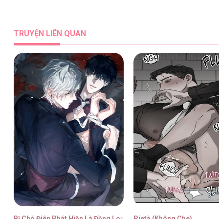
Những Kẻ Thú Tính [...] – Chap 7
TRUYỆN LIÊN QUAN
Những Kẻ Thú Tính [...] – Chap 7
Những Kẻ Thú Tính [...] – Chap 7
Những Kẻ Thú Tính [...] – Chap 7
Bị Chó Điên Phát Hiện Là Đồng Loại
Pietà (Không Che)