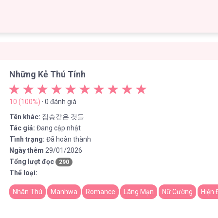
Những Kẻ Thú Tính
10 (100%)
· 0 đánh giá
Tên khác:
짐승같은 것들
Tác giả:
Đang cập nhật
Tình trạng:
Đã hoàn thành
Ngày thêm
29/01/2026
Tổng lượt đọc
290
Thể loại:
Nhân Thú
Manhwa
Romance
Lãng Mạn
Nữ Cường
Hiện 