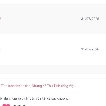
6
31/07/2026
5
31/07/2026
4
31/07/2026
 Tính tusachxinhxinh
,
Những Kẻ Thú Tính tiếng Việt
.
õi
,
đánh giá
và
bình luận
của tất cả các chương.