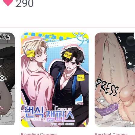
290
3
31/07/2026
2
31/07/2026
1
31/07/2026
0
31/07/2026
Breeding Campus
Purrfect Choice