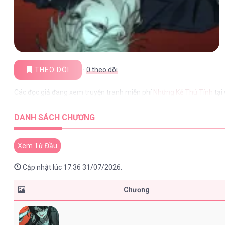
THEO DÕI
·
0
theo dõi
Các đọc giả đang xem truyện tranh miễn phí
Những Kẻ Thú Tính
tại
DANH SÁCH CHƯƠNG
Xem Từ Đầu
Cập nhật lúc 17:36 31/07/2026.
Chương