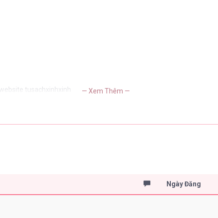
 website tusachxinhxinh
— Xem Thêm —
Ngày Đăng