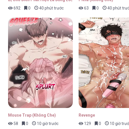
692
0
40 phút trước
63
0
40 phút trư
Những Kẻ Thú Tính [...] – Chap 6
Những Kẻ Thú Tính [...] – Chap 6
Những Kẻ Thú Tính [...] – Chap 6
Mouse Trap (Không Che)
Revenge
58
0
10 giờ trước
129
0
10 giờ trư