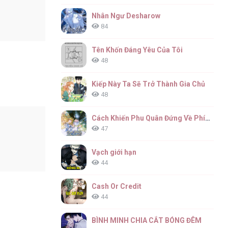
Nhân Ngư Desharow
84
Tên Khốn Đáng Yêu Của Tôi
48
Kiếp Này Ta Sẽ Trở Thành Gia Chủ
48
Cách Khiến Phu Quân Đứng Về Phía Tôi
47
Vạch giới hạn
44
Cash Or Credit
44
BÌNH MINH CHIA CẮT BÓNG ĐÊM