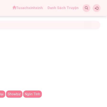
Tusachxinhxinh
Danh Sách Truyện
Đại
Showbiz
Ngôn Tình