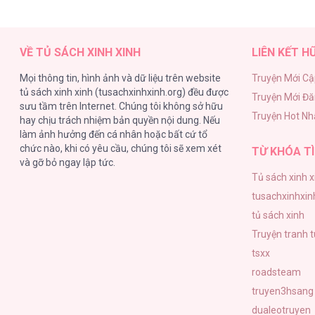
Những Kẻ Thú Tính [...] – Chap 6
VỀ TỦ SÁCH XINH XINH
LIÊN KẾT H
Mọi thông tin, hình ảnh và dữ liệu trên website
Truyện Mới Cậ
tủ sách xinh xinh (tusachxinhxinh.org) đều được
Truyện Mới Đ
Những Kẻ Thú Tính [...] – Chap 6
sưu tầm trên Internet. Chúng tôi không sở hữu
Truyện Hot Nh
hay chịu trách nhiệm bản quyền nội dung. Nếu
làm ảnh hưởng đến cá nhân hoặc bất cứ tổ
chức nào, khi có yêu cầu, chúng tôi sẽ xem xét
TỪ KHÓA TÌ
và gỡ bỏ ngay lập tức.
Tủ sách xinh x
Những Kẻ Thú Tính [...] – Chap 6
tusachxinhxin
tủ sách xinh
Truyện tranh 
tsxx
roadsteam
Những Kẻ Thú Tính [...] – Chap 6
truyen3hsang
dualeotruyen