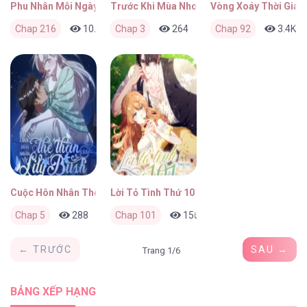
Phu Nhân Mỗi Ngày Đều Tại Tuyến Vả Mặt
Trước Khi Mùa Nho Chín
Vòng Xoáy Thời Gian
Chap 216
10.8K
Chap 3
3
4 tháng trước
264
0
Chap 92
4 tháng trước
3.4K
Cuộc Hôn Nhân Thế Thân Của Lily Bush
Lời Tỏ Tình Thứ 101
Chap 5
288
0
Chap 101
6 tháng trước
156
0
6 tháng trước
← TRƯỚC
SAU →
Trang 1/6
BẢNG XẾP HẠNG