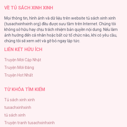
VỀ TỦ SÁCH XINH XINH
Cây Không Có Rễ
Mọi thông tin, hình ảnh và dữ liệu trên website tủ sách xinh xinh
191
(tusachxinhxinh.org) đều được sưu tầm trên Internet. Chúng tôi
không sở hữu hay chịu trách nhiệm bản quyền nội dung. Nếu làm
Làm vị cứu tinh thật dễ dàng
ảnh hưởng đến cá nhân hoặc bất cứ tổ chức nào, khi có yêu cầu,
186
chúng tôi sẽ xem xét và gỡ bỏ ngay lập tức.
LIÊN KẾT HỮU ÍCH
Thiên Đường Táo Xanh
156
Truyện Mới Cập Nhật
Truyện Mới Đăng
(END) Merry Marbling
Truyện Hot Nhất
150
TỪ KHÓA TÌM KIẾM
Tủ sách xinh xinh
tusachxinhxinh
tủ sách xinh
Truyện tranh tusachxinhxinh