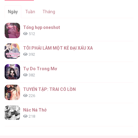
Ngày
Tuần
Tháng
Tổng hợp oneshot
512
TÔI PHẢI LÀM MỘT KẺ ĐẠI XẤU XA
392
Tự Do Trong Mơ
382
TUYỂN TẬP: TRAI CÓ LỒN
226
Nắc Ná Thở
218
Nhân Ngư Desharow
205