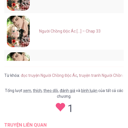
Người Chồng Độc Ác [...] – Chap 33
Người Chồng Độc Ác [...] – Chap 32
Từ khóa:
đọc truyện Người Chồng Độc Ác
,
truyện tranh Người Chồng 
Tổng lượt
xem
,
thích
,
theo dõi
,
đánh giá
và
bình luận
của tất cả các
chương.
Người Chồng Độc Ác [...] – Chap 31
1
TRUYỆN LIÊN QUAN