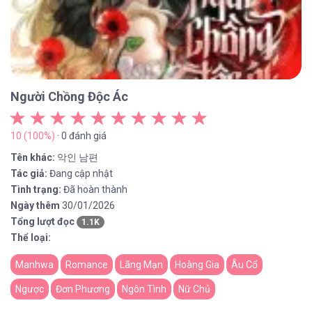
Người Chồng Độc Ác
10 (100%)
· 0 đánh giá
Tên khác:
악인 남편
Tác giả:
Đang cập nhật
Tình trạng:
Đã hoàn thành
Ngày thêm
30/01/2026
Tổng lượt đọc
1.1K
Thể loại:
Manhwa
Romance
Lãng Mạn
Hoàng Gia
Âu Cổ
Ngược
Đơn Phương
Ngôn Tình
Nữ Chủ