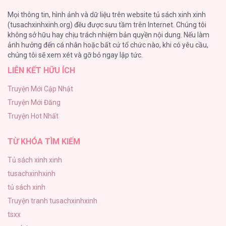
Cuộc Sống Sung Sướng Trong Tù
Mọi thông tin, hình ảnh và dữ liệu trên website tủ sách xinh xinh
139
(tusachxinhxinh.org) đều được sưu tầm trên Internet. Chúng tôi
không sở hữu hay chịu trách nhiệm bản quyền nội dung. Nếu làm
Tổng hợp boylove 18+
ảnh hưởng đến cá nhân hoặc bất cứ tổ chức nào, khi có yêu cầu,
135
Người Chồng Độc Ác [...] – Chap 19
chúng tôi sẽ xem xét và gỡ bỏ ngay lập tức.
LIÊN KẾT HỮU ÍCH
Đứa Nhỏ Không Phải Là Con Anh
132
Truyện Mới Cập Nhật
Truyện Mới Đăng
Mùa Xuân Hoa Nở
Truyện Hot Nhất
104
Người Chồng Độc Ác [...] – Chap 18
TỪ KHÓA TÌM KIẾM
Tủ sách xinh xinh
tusachxinhxinh
Người Chồng Độc Ác [...] – Chap 17
tủ sách xinh
Truyện tranh tusachxinhxinh
tsxx