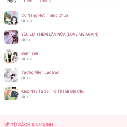
Ngày
Tuần
Tháng
Người Chồng Độc Ác [...] – Chap 23
Cô Nàng Hết Thuốc Chữa
231
YÊU EM THÊM LẦN NỮA (LOVE ME AGAIN)
216
Người Chồng Độc Ác [...] – Chap 22
Bệnh Yêu
192
Vương Miện Lục Bảo
178
Người Chồng Độc Ác [...] – Chap 21
Kiếp Này Ta Sẽ Trở Thành Gia Chủ
156
ONESHOT CHỊCH
154
Người Chồng Độc Ác [...] – Chap 20
VỀ TỦ SÁCH XINH XINH