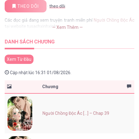
THEO DÕI
·
theo dõi
Các đọc giả đang xem truyện tranh miễn phí
Người Chồng Độc Ác
tại website tusachxinhxinh
— Xem Thêm —
DANH SÁCH CHƯƠNG
Xem Từ Đầu
Cập nhật lúc 16:31 01/08/2026.
Chương
Người Chồng Độc Ác [...] – Chap 39