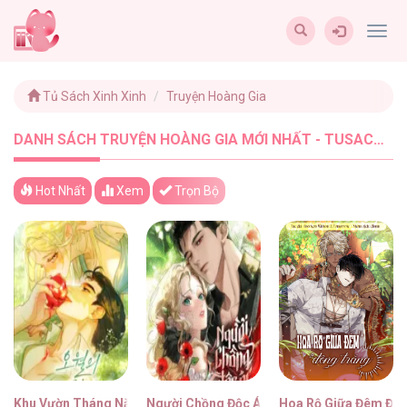
Togg
navig
Tủ Sách Xinh Xinh
Truyện Hoàng Gia
DANH SÁCH TRUYỆN HOÀNG GIA MỚI NHẤT - TUSACHXINHXINH (57)
Hot Nhất
Xem
Trọn Bộ
Khu Vườn Tháng Năm
Người Chồng Độc Ác
Hoa Rộ Giữa Đêm Đô