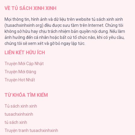
VỀ TỦ SÁCH XINH XINH
Cây Không Có Rễ
Mọi thông tin, hình ảnh và dữ liệu trên website tủ sách xinh xinh
140
(tusachxinhxinh.org) đều được sưu tầm trên Internet. Chúng tôi
không sở hữu hay chịu trách nhiệm bản quyền nội dung. Nếu làm
Phạm Luật
ảnh hưởng đến cá nhân hoặc bất cứ tổ chức nào, khi có yêu cầu,
123
chúng tôi sẽ xem xét và gỡ bỏ ngay lập tức.
LIÊN KẾT HỮU ÍCH
Làm vị cứu tinh thật dễ dàng
113
Truyện Mới Cập Nhật
Truyện Mới Đăng
|END| Định Tên Mối Quan Hệ
Truyện Hot Nhất
109
TỪ KHÓA TÌM KIẾM
Tủ sách xinh xinh
tusachxinhxinh
tủ sách xinh
Truyện tranh tusachxinhxinh