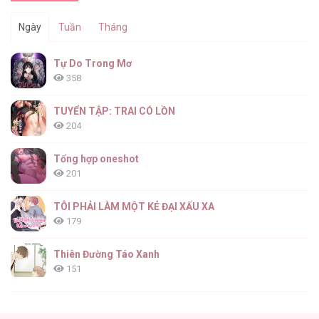
Ngày
Tuần
Tháng
Tự Do Trong Mơ
358
TUYỂN TẬP: TRAI CÓ LỒN
204
Tổng hợp oneshot
201
TÔI PHẢI LÀM MỘT KẺ ĐẠI XẤU XA
179
Thiên Đường Táo Xanh
151
(END) Merry Marbling
149