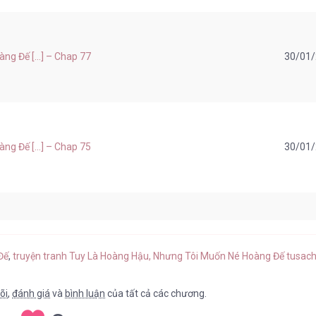
g Đế [...] – Chap 77
30/01
g Đế [...] – Chap 75
30/01
g Đế [...] – Chap 74
30/01
Đế
,
truyện tranh Tuy Là Hoàng Hậu, Nhưng Tôi Muốn Né Hoàng Đế tusach
õi
,
đánh giá
và
bình luận
của tất cả các chương.