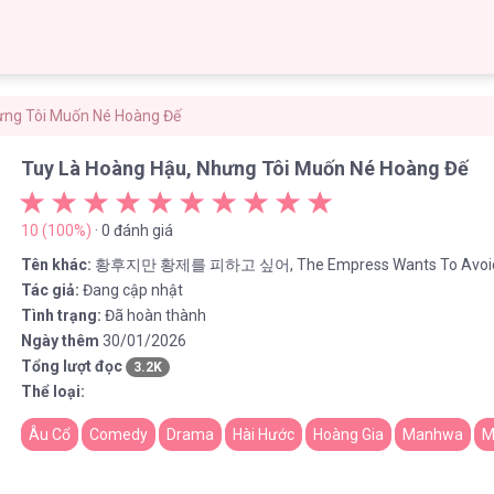
ưng Tôi Muốn Né Hoàng Đế
Tuy Là Hoàng Hậu, Nhưng Tôi Muốn Né Hoàng Đế
10 (100%)
· 0 đánh giá
Tên khác:
황후지만 황제를 피하고 싶어, The Empress Wants To Avoid 
Tác giả:
Đang cập nhật
Tình trạng:
Đã hoàn thành
Ngày thêm
30/01/2026
Tổng lượt đọc
3.2K
Thể loại:
Âu Cổ
Comedy
Drama
Hài Hước
Hoàng Gia
Manhwa
M