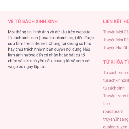
Tuy Là Hoàng Hậu, Nhưng Tôi Muốn Né Hoàn
VỀ TỦ SÁCH XINH XINH
LIÊN KẾT H
Mọi thông tin, hình ảnh và dữ liệu trên website
Truyện Mới Cậ
tủ sách xinh xinh (tusachxinhxinh.org) đều được
Truyện Mới Đ
Tuy Là Hoàng Hậu, Nhưng Tôi Muốn Né Hoàn
sưu tầm trên Internet. Chúng tôi không sở hữu
Truyện Hot Nh
hay chịu trách nhiệm bản quyền nội dung. Nếu
làm ảnh hưởng đến cá nhân hoặc bất cứ tổ
chức nào, khi có yêu cầu, chúng tôi sẽ xem xét
TỪ KHÓA TÌ
và gỡ bỏ ngay lập tức.
Tủ sách xinh x
Tuy Là Hoàng Hậu, Nhưng Tôi Muốn Né Hoàn
tusachxinhxin
tủ sách xinh
Truyện tranh 
tsxx
roadsteam
Tuy Là Hoàng Hậu, Nhưng Tôi Muốn Né Hoàn
truyen3hsang
dualeotruyen