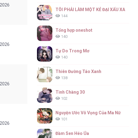
/2026
TÔI PHẢI LÀM MỘT KẺ ĐẠI XẤU XA
144
Tổng hợp oneshot
140
/2026
Tự Do Trong Mơ
140
Thiên Đường Táo Xanh
138
/2026
Tình Chàng 30
102
Nguyện Ước Vô Vọng Của Ma Nữ
101
/2026
Đầm Sen Héo Úa