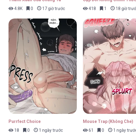
4.8K
0
17 giờ trước
418
1
18 giờ trư
Tuy Là Hoàng Hậu, Nhưng Tôi Muốn Né Hoàn
Tuy Là Hoàng Hậu, Nhưng Tôi Muốn Né Hoàn
Tuy Là Hoàng Hậu, Nhưng Tôi Muốn Né Hoàn
Purrfect Choice
Mouse Trap (Không Che)
18
0
1 ngày trước
61
0
1 ngày trướ