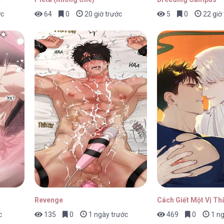
ớc
64
0
20 giờ trước
5
0
22 giờ
g Đế [...] – Chap 69
30/01
g Đế [...] – Chap 68
30/01
g Đế [...] – Chap 67
30/01
Revenge
Cách Giết Một Vị Th
c
135
0
1 ngày trước
469
0
1 ng