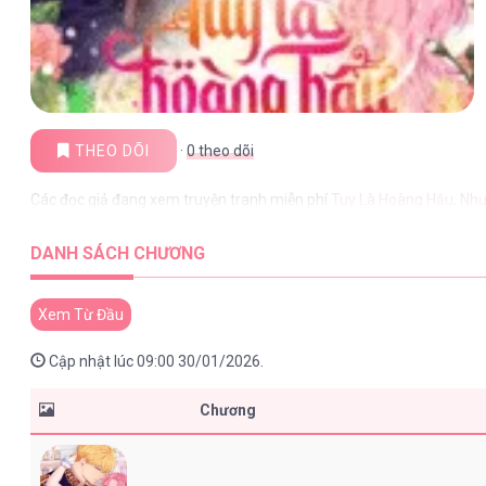
THEO DÕI
·
0
theo dõi
Các đọc giả đang xem truyện tranh miễn phí
Tuy Là Hoàng Hậu, Nh
DANH SÁCH CHƯƠNG
Xem Từ Đầu
Cập nhật lúc 09:00 30/01/2026.
Chương