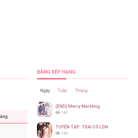
BẢNG XẾP HẠNG
Ngày
Tuần
Tháng
(END) Merry Marbling
145
Đăng
TUYỂN TẬP: TRAI CÓ LỒN
144