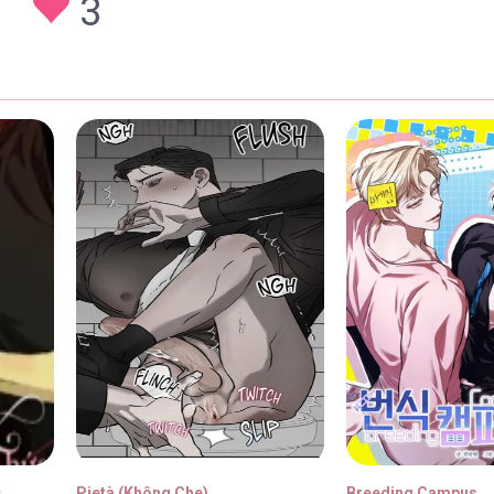
3
g Đế [...] – Chap 73
30/01
g Đế [...] – Chap 72
30/01
g Đế [...] – Chap 71
30/01
g Đế [...] – Chap 70
30/01
c
Pietà (Không Che)
Breeding Campus