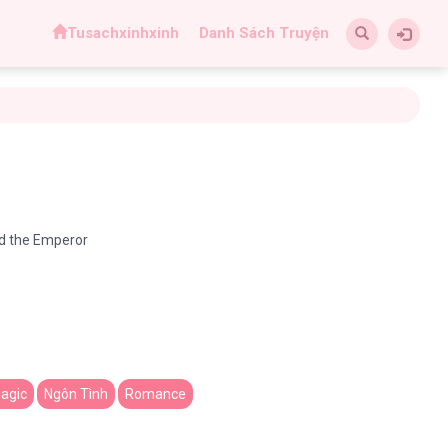
Tusachxinhxinh
Danh Sách Truyện
the Emperor
agic
Ngôn Tình
Romance