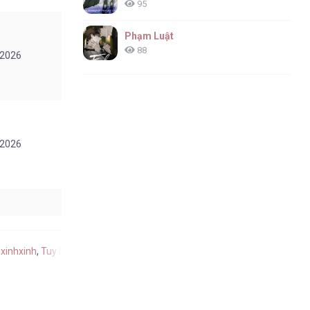
95
Phạm Luật
88
/2026
/2026
/2026
xinhxinh
,
Tuy Là Hoàng Hậu, Nhưng Tôi Muốn Né Hoàng Đế tiếng Việt
.