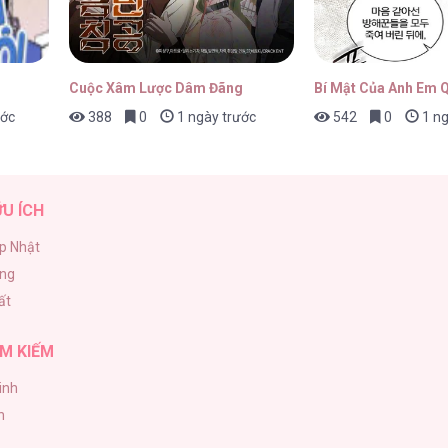
17/04/2026
Cuộc Xâm Lược Dâm Đãng
Bí Mật Của Anh Em 
ước
388
0
1 ngày trước
542
0
1 ng
17/04/2026
ỮU ÍCH
p Nhật
ăng
17/04/2026
ất
M KIẾM
inh
17/04/2026
h