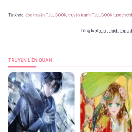
FULL BOOK [...] – Chap 24.2
Từ khóa:
đọc truyện FULL BOOK
,
truyện tranh FULL BOOK tusachxin
Tổng lượt
xem
,
thích
,
theo d
FULL BOOK [...] – Chap 24.1
TRUYỆN LIÊN QUAN
FULL BOOK [...] – Chap 24
FULL BOOK [...] – Chap 23