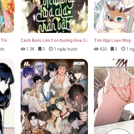
17/04/2026
 Tôi
Cách Bước Lên Con Đường Hoa Của Nhân Vật Chính
Tim Đập Loạn Nhịp
ước
1.3K
0
1 ngày trước
420
0
1 ng
17/04/2026
17/04/2026