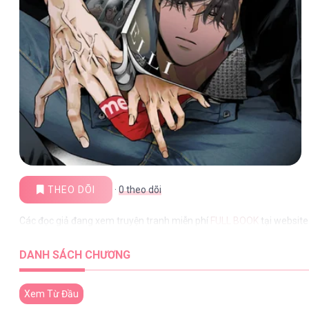
THEO DÕI
·
0
theo dõi
Các đọc giả đang xem truyện tranh miễn phí
FULL BOOK
tại website
DANH SÁCH CHƯƠNG
Xem Từ Đầu