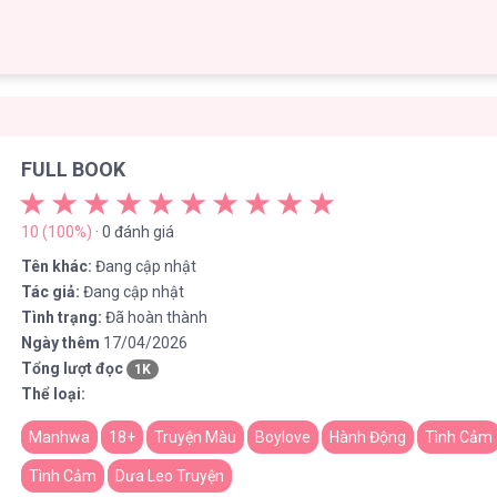
FULL BOOK
10 (100%)
· 0 đánh giá
Tên khác:
Đang cập nhật
Tác giả:
Đang cập nhật
Tình trạng:
Đã hoàn thành
Ngày thêm
17/04/2026
Tổng lượt đọc
1K
Thể loại:
Manhwa
18+
Truyện Màu
Boylove
Hành Động
Tình Cảm
Tình Cảm
Dưa Leo Truyện