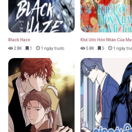
FULL BOOK [...] – Chap 22
Black Haze
Khế Ước Hôn Nhân Của Mẹ
2.8K
1
1 ngày trước
5.8K
5
1 ngày tr
FULL BOOK [...] – Chap 21
FULL BOOK [...] – Chap 20