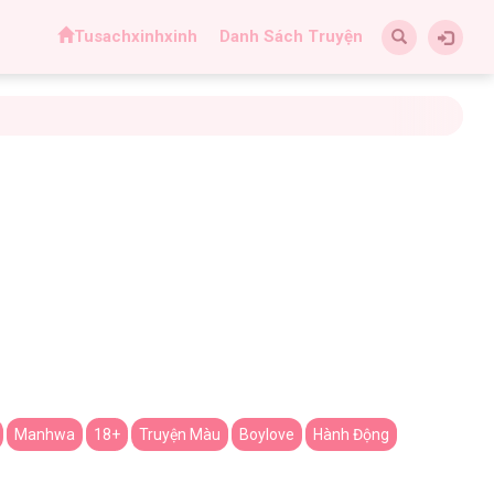
Tusachxinhxinh
Danh Sách Truyện
Manhwa
18+
Truyện Màu
Boylove
Hành Động