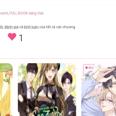
17/04/2026
hxinh
,
FULL BOOK tiếng Việt
.
õi
,
đánh giá
và
bình luận
của tất cả các chương.
1
17/04/2026
17/04/2026
17/04/2026