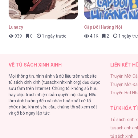
FULL BOOK [...] – Chap 19
Lunacy
Cặp Đôi Hướng Nội
939
0
1 ngày trước
4.1K
2
1 ngày tr
FULL BOOK [...] – Chap 18
VỀ TỦ SÁCH XINH XINH
LIÊN KẾT H
Mọi thông tin, hình ảnh và dữ liệu trên website
Truyện Mới Cậ
tủ sách xinh xinh (tusachxinhxinh.org) đều được
Truyện Mới Đ
FULL BOOK [...] – Chap 17
sưu tầm trên Internet. Chúng tôi không sở hữu
Truyện Hot Nh
hay chịu trách nhiệm bản quyền nội dung. Nếu
làm ảnh hưởng đến cá nhân hoặc bất cứ tổ
chức nào, khi có yêu cầu, chúng tôi sẽ xem xét
TỪ KHÓA TÌ
và gỡ bỏ ngay lập tức.
Tủ sách xinh x
FULL BOOK [...] – Chap 16
tusachxinhxin
tủ sách xinh