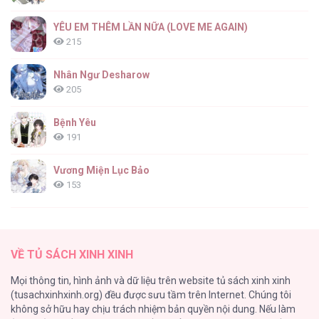
YÊU EM THÊM LẦN NỮA (LOVE ME AGAIN)
215
Nhân Ngư Desharow
205
Bệnh Yêu
191
Vương Miện Lục Bảo
153
Cuộc Sống Sung Sướng Trong Tù
139
VỀ TỦ SÁCH XINH XINH
Đứa Nhỏ Không Phải Là Con Anh
Mọi thông tin, hình ảnh và dữ liệu trên website tủ sách xinh xinh
132
(tusachxinhxinh.org) đều được sưu tầm trên Internet. Chúng tôi
không sở hữu hay chịu trách nhiệm bản quyền nội dung. Nếu làm
ONESHOT CHỊCH