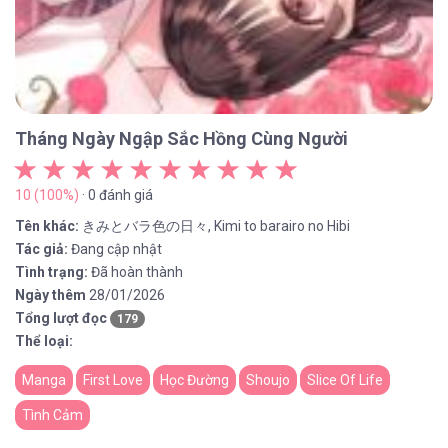
Tháng Ngày Ngập Sắc Hồng Cùng Người
10 (100%)
· 0 đánh giá
Tên khác:
きみとバラ色の日々, Kimi to barairo no Hibi
Tác giả:
Đang cập nhật
Tình trạng:
Đã hoàn thành
Ngày thêm
28/01/2026
Tổng lượt đọc
179
Thể loại:
Manga
First Love
Học Đường
Shoujo
Slice Of Life
Tình Cảm