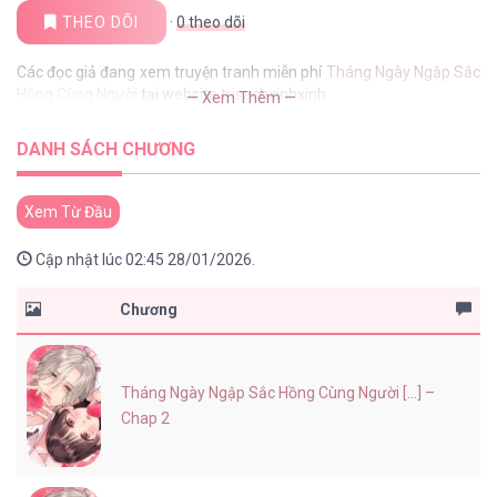
THEO DÕI
·
0
theo dõi
Các đọc giả đang xem truyện tranh miễn phí
Tháng Ngày Ngập Sắc
Hồng Cùng Người
tại website tusachxinhxinh
— Xem Thêm —
DANH SÁCH CHƯƠNG
Xem Từ Đầu
Cập nhật lúc 02:45 28/01/2026.
Chương
Tháng Ngày Ngập Sắc Hồng Cùng Người [...] –
Chap 2