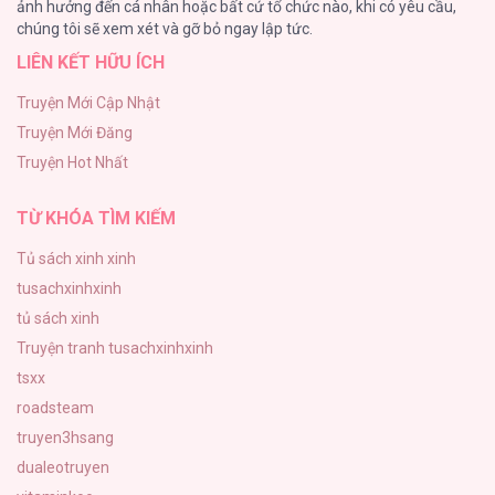
ảnh hưởng đến cá nhân hoặc bất cứ tổ chức nào, khi có yêu cầu,
118
chúng tôi sẽ xem xét và gỡ bỏ ngay lập tức.
LIÊN KẾT HỮU ÍCH
Kiếp Này Ta Sẽ Trở Thành Gia Chủ
118
Truyện Mới Cập Nhật
Truyện Mới Đăng
Mùa Xuân Hoa Nở
Truyện Hot Nhất
103
TỪ KHÓA TÌM KIẾM
Tủ sách xinh xinh
tusachxinhxinh
tủ sách xinh
Truyện tranh tusachxinhxinh
tsxx
roadsteam
truyen3hsang
dualeotruyen