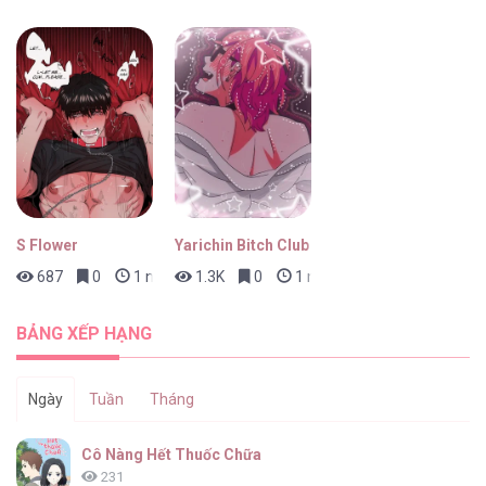
S Flower
Yarichin Bitch Club
687
0
1 ngày trước
1.3K
0
1 ngày trước
BẢNG XẾP HẠNG
Ngày
Tuần
Tháng
Cô Nàng Hết Thuốc Chữa
231