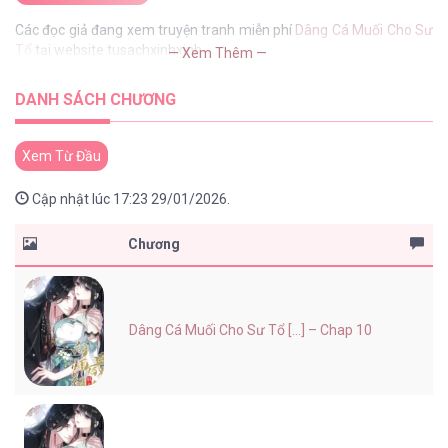
Các đọc giả đang xem truyện tranh miễn phí
Dâng Cá Muối Cho Sư
Tổ
tại website tusachxinhxinh
— Xem Thêm —
DANH SÁCH CHƯƠNG
Xem Từ Đầu
Cập nhật lúc 17:23 29/01/2026.
Chương
Dâng Cá Muối Cho Sư Tổ [...] – Chap 10