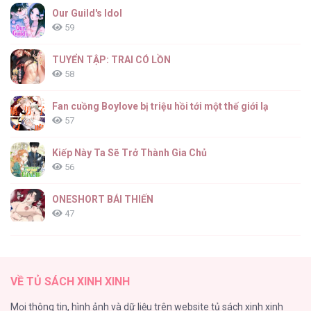
Our Guild's Idol
59
TUYỂN TẬP: TRAI CÓ LỒN
58
Fan cuồng Boylove bị triệu hồi tới một thế giới lạ
57
Kiếp Này Ta Sẽ Trở Thành Gia Chủ
56
ONESHORT BÁI THIẾN
47
Tổng hợp boylove 18+
37
VỀ TỦ SÁCH XINH XINH
[Oneshot series] Tình ta
Mọi thông tin, hình ảnh và dữ liệu trên website tủ sách xinh xinh
36