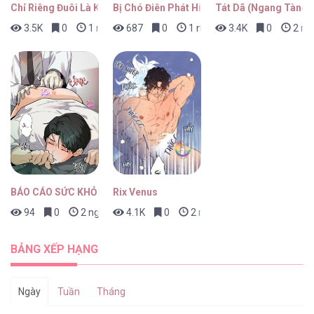
Chỉ Riêng Đuôi Là Không Được!!!
Bị Chó Điên Phát Hiện Là Đồng Loại
Tát Dã (Ngang Tàng)
3.5K
0
1 ngày trước
687
0
1 ngày trước
3.4K
0
2 ng
BÁO CÁO SỨC KHỎE TUYẾN TIỀN LIỆT
Rix Venus
94
0
2 ngày trước
4.1K
0
2 ngày trước
BẢNG XẾP HẠNG
Ngày
Tuần
Tháng