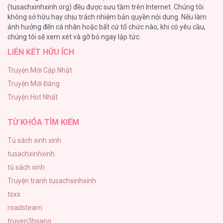
(tusachxinhxinh.org) đều được sưu tầm trên Internet. Chúng tôi
không sở hữu hay chịu trách nhiệm bản quyền nội dung. Nếu làm
Tuyển Tập Manhwa Ngắn Bạo Dăm
ảnh hưởng đến cá nhân hoặc bất cứ tổ chức nào, khi có yêu cầu,
34
chúng tôi sẽ xem xét và gỡ bỏ ngay lập tức.
LIÊN KẾT HỮU ÍCH
Khế Ước Hôn Nhân Của Mẹ Tôi
34
Truyện Mới Cập Nhật
Truyện Mới Đăng
Bạn Của Em Trai
Truyện Hot Nhất
33
TỪ KHÓA TÌM KIẾM
Tủ sách xinh xinh
tusachxinhxinh
tủ sách xinh
Truyện tranh tusachxinhxinh
tsxx
roadsteam
truyen3hsang