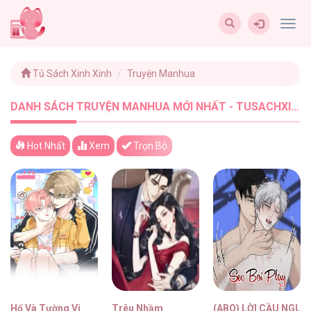
Togg
navig
Tủ Sách Xinh Xinh
Truyện Manhua
DANH SÁCH TRUYỆN MANHUA MỚI NHẤT - TUSACHXINHXINH (211)
Hot Nhất
Xem
Trọn Bộ
Hổ Và Tường Vi
Trêu Nhầm
(ABO) LỜI CẦU NGUY