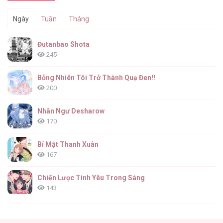
Ngày
Tuần
Tháng
Đutanbao Shota
245
Bỗng Nhiên Tôi Trở Thành Quạ Đen!!
200
Nhân Ngư Desharow
170
Bí Mật Thanh Xuân
167
Chiến Lược Tình Yêu Trong Sáng
143
(END) Merry Marbling
142