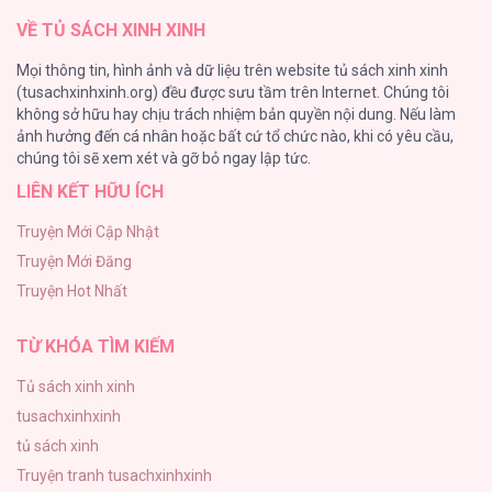
VỀ TỦ SÁCH XINH XINH
Tuyển Tập Chjch và Chjch
Mọi thông tin, hình ảnh và dữ liệu trên website tủ sách xinh xinh
128
(tusachxinhxinh.org) đều được sưu tầm trên Internet. Chúng tôi
không sở hữu hay chịu trách nhiệm bản quyền nội dung. Nếu làm
Bỏ Quách Chồng Con Đi, Tiền Bạc Mới Là Tất Cả
ảnh hưởng đến cá nhân hoặc bất cứ tổ chức nào, khi có yêu cầu,
123
chúng tôi sẽ xem xét và gỡ bỏ ngay lập tức.
LIÊN KẾT HỮU ÍCH
Tình yêu và danh vọng
107
Truyện Mới Cập Nhật
Truyện Mới Đăng
Tùy Tâm Tùy Ý
Truyện Hot Nhất
105
TỪ KHÓA TÌM KIẾM
Tủ sách xinh xinh
tusachxinhxinh
tủ sách xinh
Truyện tranh tusachxinhxinh