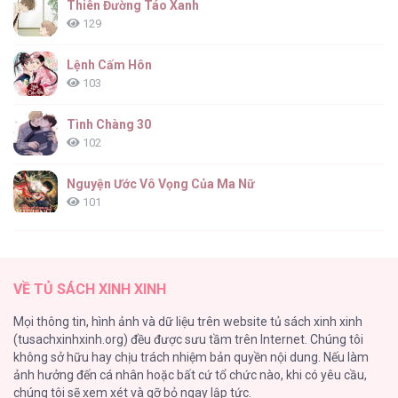
Thiên Đường Táo Xanh
129
Lệnh Cấm Hôn
103
Tình Chàng 30
102
Nguyện Ước Vô Vọng Của Ma Nữ
101
Đầm Sen Héo Úa
95
VỀ TỦ SÁCH XINH XINH
Quý Cô Thế Giới Ngầm
Mọi thông tin, hình ảnh và dữ liệu trên website tủ sách xinh xinh
95
(tusachxinhxinh.org) đều được sưu tầm trên Internet. Chúng tôi
không sở hữu hay chịu trách nhiệm bản quyền nội dung. Nếu làm
Búp Măng Hư Và Đối Tác Hoàn Hảo
ảnh hưởng đến cá nhân hoặc bất cứ tổ chức nào, khi có yêu cầu,
86
chúng tôi sẽ xem xét và gỡ bỏ ngay lập tức.