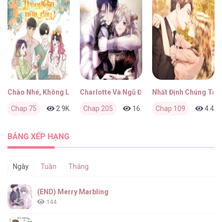
Chào Nhé, Không Làm Thông Gia Nữa Đâu!
Charlotte Và Ngũ Đại Đồ Đệ
Nhất Định Chúng Ta 
Chap 75
2.9K
0
Chap 205
6 tháng trước
16.4K
Chap 109
11
6 tháng trư
4.4K
BẢNG XẾP HẠNG
Ngày
Tuần
Tháng
(END) Merry Marbling
144