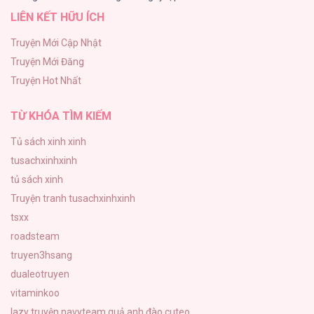
LIÊN KẾT HỮU ÍCH
A Nào, Ngậm Thìa Vàng Nhé?
81
Truyện Mới Cập Nhật
Truyện Mới Đăng
Liveta
Truyện Hot Nhất
72
TỪ KHÓA TÌM KIẾM
Tủ sách xinh xinh
tusachxinhxinh
tủ sách xinh
Truyện tranh tusachxinhxinh
tsxx
roadsteam
truyen3hsang
dualeotruyen
vitaminkoo
lazy truyện
navyteam
quả anh đào cuteo