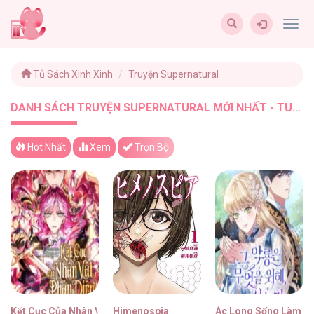
Togg
navig
Tủ Sách Xinh Xinh
Truyện Supernatural
DANH SÁCH TRUYỆN SUPERNATURAL MỚI NHẤT - TUSACHXINHXINH (15)
Hot Nhất
Xem
Trọn Bộ
Kết Cục Của Nhân Vật Phản Diện Chỉ Có Thể Là Cái Chết
Himenospia
Ác Long Sống Làm Gì