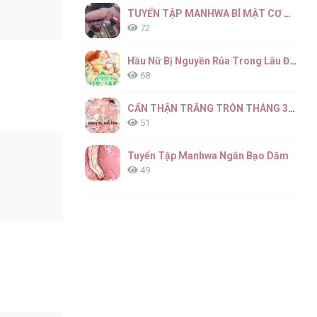
TUYỂN TẬP MANHWA BÍ MẬT CƠ THỂ
72
Hầu Nữ Bị Nguyền Rủa Trong Lâu Đài Của Công Tước
68
CẨN THẬN TRĂNG TRÒN THÁNG 3 ĐẤY
51
Tuyển Tập Manhwa Ngắn Bạo Dăm
49