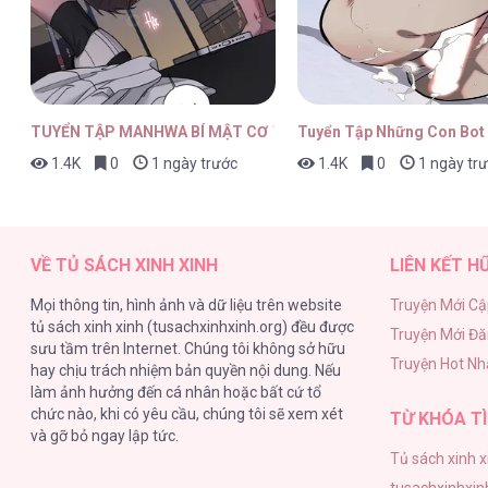
BOYLOVE FULL MÀU [...] – Chap 4
TUYỂN TẬP MANHWA BÍ MẬT CƠ THỂ
Tuyển Tập Những Con Bot
1.4K
0
1 ngày trước
1.4K
0
1 ngày tr
BOYLOVE FULL MÀU [...] – Chap 4
VỀ TỦ SÁCH XINH XINH
LIÊN KẾT H
Mọi thông tin, hình ảnh và dữ liệu trên website
Truyện Mới Cậ
tủ sách xinh xinh (tusachxinhxinh.org) đều được
Truyện Mới Đ
BOYLOVE FULL MÀU [...] – Chap 4
sưu tầm trên Internet. Chúng tôi không sở hữu
Truyện Hot Nh
hay chịu trách nhiệm bản quyền nội dung. Nếu
làm ảnh hưởng đến cá nhân hoặc bất cứ tổ
chức nào, khi có yêu cầu, chúng tôi sẽ xem xét
TỪ KHÓA TÌ
và gỡ bỏ ngay lập tức.
Tủ sách xinh x
BOYLOVE FULL MÀU [...] – Chap 4
tusachxinhxin