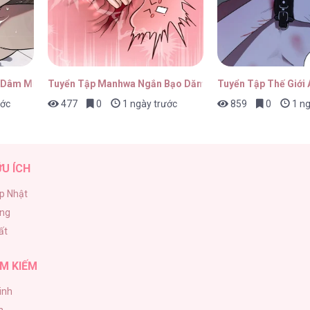
2.3
01/05/2026
 Dâm Múp Rụp
Tuyển Tập Manhwa Ngắn Bạo Dăm
Tuyển Tập Thế Giới
ước
477
0
1 ngày trước
859
0
1 ng
2.2
01/05/2026
ỮU ÍCH
p Nhật
ăng
2.1
01/05/2026
ất
M KIẾM
inh
1
01/05/2026
h