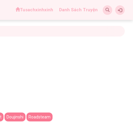
Tusachxinhxinh
Danh Sách Truyện
t
Doujinshi
Roadsteam