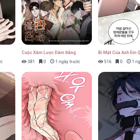
5
01/05/2026
Cuộc Xâm Lược Dâm Đãng
Bí Mật Của Anh Em 
ớc
381
0
1 ngày trước
516
0
1 ng
4
01/05/2026
3
01/05/2026