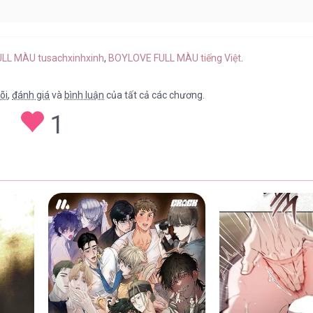
7
01/05/2026
ULL MÀU tusachxinhxinh
,
BOYLOVE FULL MÀU tiếng Việt
.
õi
,
đánh giá
và
bình luận
của tất cả các chương.
1
6.3
01/05/2026
6.2
01/05/2026
6.1
01/05/2026