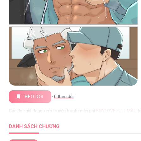
THEO DÕI
·
0
theo dõi
Các đọc giả đang xem truyện tranh miễn phí
BOYLOVE FULL MÀU
tạ
DANH SÁCH CHƯƠNG