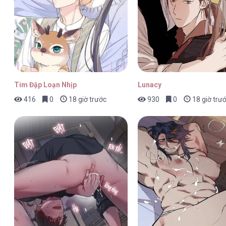
BOYLOVE FULL MÀU [...] – Chap 4
Tim Đập Loạn Nhịp
Lunacy
416
0
18 giờ trước
930
0
18 giờ trư
BOYLOVE FULL MÀU [...] – Chap 4
BOYLOVE FULL MÀU [...] – Chap 4