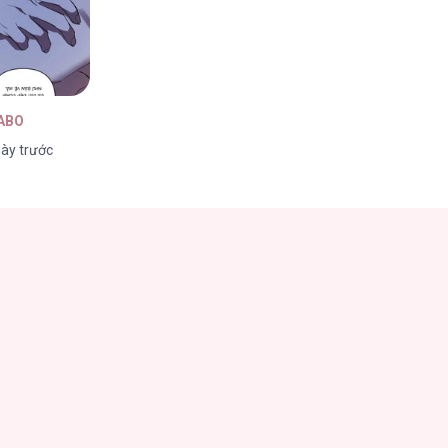
 ABO
ày trước