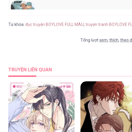
BOYLOVE FULL MÀU [...] – Chap 4
Từ khóa:
đọc truyện BOYLOVE FULL MÀU
,
truyện tranh BOYLOVE F
Tổng lượt
xem
,
thích
,
theo d
BOYLOVE FULL MÀU [...] – Chap 4
TRUYỆN LIÊN QUAN
BOYLOVE FULL MÀU [...] – Chap 4
BOYLOVE FULL MÀU [...] – Chap 4