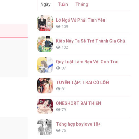
Ngày
Tuần
Tháng
Lớ Ngớ Vớ Phải Tình Yêu
109
Kiếp Này Ta Sẽ Trở Thành Gia Chủ
102
Quy Luật Làm Bạn Với Con Trai
87
TUYỂN TẬP: TRAI CÓ LỒN
81
ONESHORT BÁI THIẾN
79
Tổng hợp boylove 18+
75