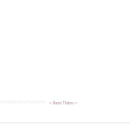
i website tusachxinhxinh
— Xem Thêm —