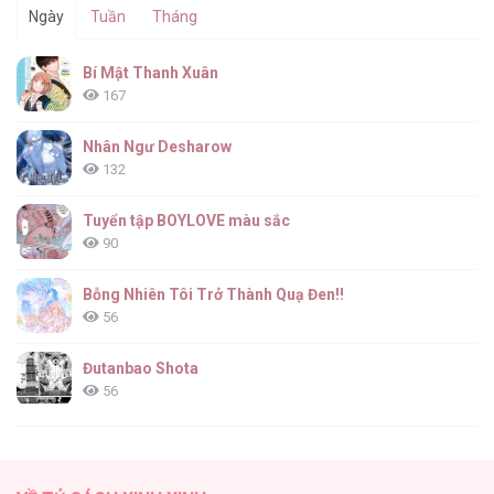
Ngày
Tuần
Tháng
TUYỂN TẬP ABO - MANG THAI NGẮN CỦA
Bí Mật Thanh Xuân
NHÀ SẸC [...] – Chap 73.7
167
Nhân Ngư Desharow
132
TUYỂN TẬP ABO - MANG THAI NGẮN CỦA
NHÀ SẸC [...] – Chap 72.6
Tuyển tập BOYLOVE màu sắc
90
Bỗng Nhiên Tôi Trở Thành Quạ Đen!!
56
TUYỂN TẬP ABO - MANG THAI NGẮN CỦA
NHÀ SẸC [...] – Chap 72.5
Đutanbao Shota
56
Tên Khốn Đáng Yêu Của Tôi
55
TUYỂN TẬP ABO - MANG THAI NGẮN CỦA