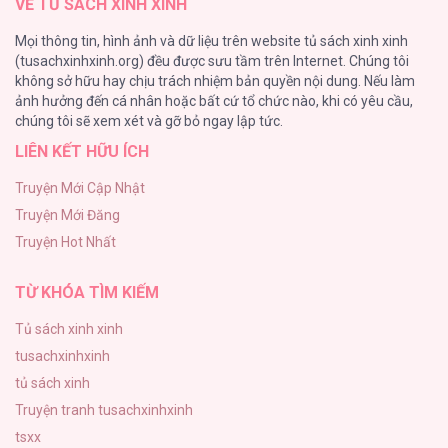
VỀ TỦ SÁCH XINH XINH
NHÀ SẸC [...] – Chap 72.4
Kiếp Này Ta Sẽ Trở Thành Gia Chủ
Mọi thông tin, hình ảnh và dữ liệu trên website tủ sách xinh xinh
54
(tusachxinhxinh.org) đều được sưu tầm trên Internet. Chúng tôi
không sở hữu hay chịu trách nhiệm bản quyền nội dung. Nếu làm
Một Đêm Nọ Đột Nhiên Yandere Tới!
ảnh hưởng đến cá nhân hoặc bất cứ tổ chức nào, khi có yêu cầu,
51
TUYỂN TẬP ABO - MANG THAI NGẮN CỦA
chúng tôi sẽ xem xét và gỡ bỏ ngay lập tức.
NHÀ SẸC [...] – Chap 72.3
LIÊN KẾT HỮU ÍCH
Cách Khiến Phu Quân Đứng Về Phía Tôi
48
Truyện Mới Cập Nhật
Truyện Mới Đăng
ONESHOT CHỊCH VỒN CHỊCH VÃ
TUYỂN TẬP ABO - MANG THAI NGẮN CỦA
Truyện Hot Nhất
47
NHÀ SẸC [...] – Chap 72.2
TỪ KHÓA TÌM KIẾM
Tủ sách xinh xinh
tusachxinhxinh
TUYỂN TẬP ABO - MANG THAI NGẮN CỦA
tủ sách xinh
NHÀ SẸC [...] – Chap 72.1
Truyện tranh tusachxinhxinh
tsxx