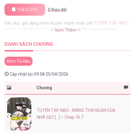
THEO DÕI
·
0
theo dõi
Các đọc giả đang xem truyện tranh miễn phí
TUYỂN TẬP ABO -
MANG THAI NGẮN CỦA NHÀ SẸC
tại website tusachxinhxinh
— Xem Thêm —
DANH SÁCH CHƯƠNG
Xem Từ Đầu
Cập nhật lúc 09:58 25/04/2026.
Chương
TUYỂN TẬP ABO - MANG THAI NGẮN CỦA
NHÀ SẸC [...] – Chap 76.7