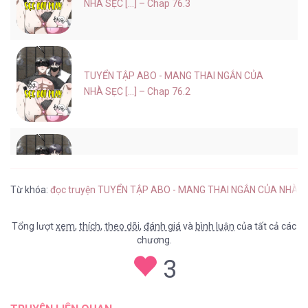
NHÀ SẸC [...] – Chap 76.3
TUYỂN TẬP ABO - MANG THAI NGẮN CỦA
NHÀ SẸC [...] – Chap 76.2
TUYỂN TẬP ABO - MANG THAI NGẮN CỦA
NHÀ SẸC [...] – Chap 76.1
Từ khóa:
đọc truyện TUYỂN TẬP ABO - MANG THAI NGẮN CỦA NHÀ 
Tổng lượt
xem
,
thích
,
theo dõi
,
đánh giá
và
bình luận
của tất cả các
chương.
TUYỂN TẬP ABO - MANG THAI NGẮN CỦA
3
NHÀ SẸC [...] – Chap 75.8