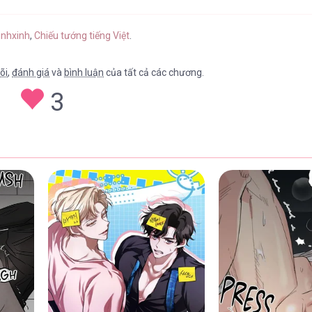
17/04/2026
inhxinh
,
Chiếu tướng tiếng Việt
.
õi
,
đánh giá
và
bình luận
của tất cả các chương.
3
17/04/2026
17/04/2026
17/04/2026