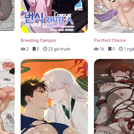
17/04/2026
Breeding Campus
Purrfect Choice
2
0
23 giờ trước
16
0
1 ngà
17/04/2026
17/04/2026