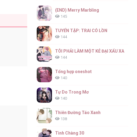
(END) Merry Marbling
145
TUYỂN TẬP: TRAI CÓ LỒN
144
TÔI PHẢI LÀM MỘT KẺ ĐẠI XẤU XA
144
Tổng hợp oneshot
140
Tự Do Trong Mơ
140
Thiên Đường Táo Xanh
138
Tình Chàng 30