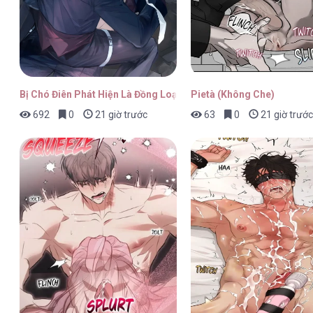
Chiếu Tướng [...] – Chap 93
Bị Chó Điên Phát Hiện Là Đồng Loại
Pietà (Không Che)
692
0
21 giờ trước
63
0
21 giờ trước
Chiếu Tướng [...] – Chap 92
Chiếu Tướng [...] – Chap 91