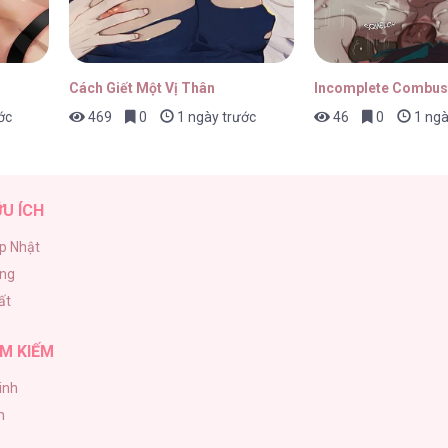
17/04/2026
Cách Giết Một Vị Thân
Incomplete Combus
ớc
469
0
1 ngày trước
46
0
1 ngà
17/04/2026
ỮU ÍCH
p Nhật
ăng
17/04/2026
ất
M KIẾM
inh
17/04/2026
h