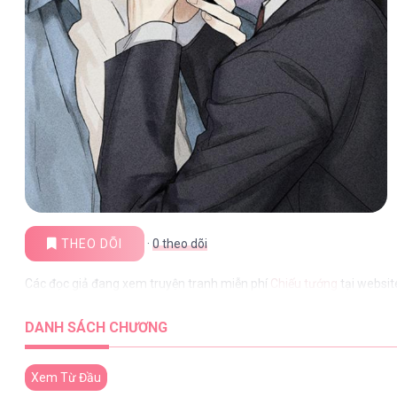
THEO DÕI
·
0
theo dõi
Các đọc giả đang xem truyện tranh miễn phí
Chiếu tướng
tại websit
DANH SÁCH CHƯƠNG
Xem Từ Đầu