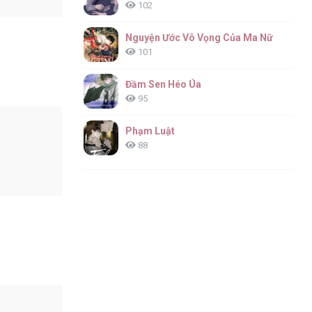
102
Nguyện Ước Vô Vọng Của Ma Nữ
101
Đầm Sen Héo Úa
95
Phạm Luật
88