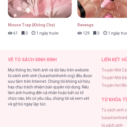
Chiếu Tướng [...] – Chap 90
Mouse Trap (Không Che)
Revenge
61
0
1 ngày trước
129
0
1 ngày trư
Chiếu Tướng [...] – Chap 89
VỀ TỦ SÁCH XINH XINH
LIÊN KẾT H
Mọi thông tin, hình ảnh và dữ liệu trên website
Truyện Mới Cậ
tủ sách xinh xinh (tusachxinhxinh.org) đều được
Truyện Mới Đ
Chiếu Tướng [...] – Chap 88
sưu tầm trên Internet. Chúng tôi không sở hữu
Truyện Hot Nh
hay chịu trách nhiệm bản quyền nội dung. Nếu
làm ảnh hưởng đến cá nhân hoặc bất cứ tổ
chức nào, khi có yêu cầu, chúng tôi sẽ xem xét
TỪ KHÓA TÌ
và gỡ bỏ ngay lập tức.
Tủ sách xinh x
Chiếu Tướng [...] – Chap 87
tusachxinhxin
tủ sách xinh