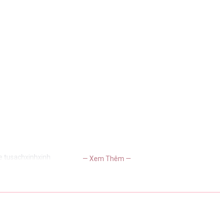
e tusachxinhxinh
— Xem Thêm —