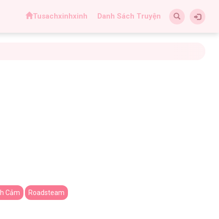
Tusachxinhxinh
Danh Sách Truyện
nh Cảm
Roadsteam