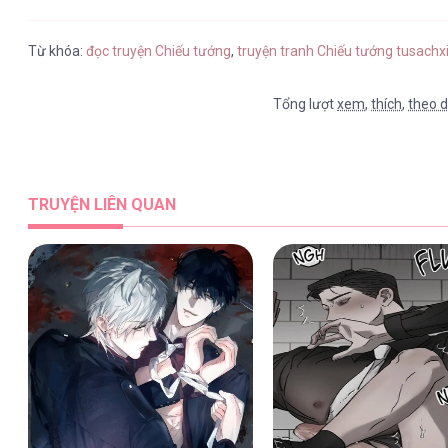
Chiếu Tướng [...] – Chap 97
Từ khóa:
đọc truyện Chiếu tướng
,
truyện tranh Chiếu tướng tusachx
Tổng lượt
xem
,
thích
,
theo d
Chiếu Tướng [...] – Chap 96
TRUYỆN LIÊN QUAN
Chiếu Tướng [...] – Chap 95
Chiếu Tướng [...] – Chap 94