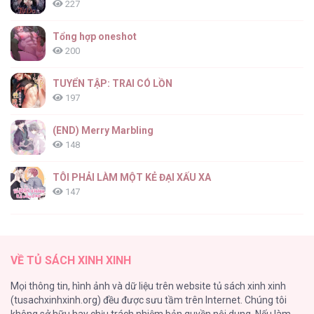
227
Tổng hợp oneshot
200
BỘ CHÍN VĨ ĐẠI [...] – Chap 196
TUYỂN TẬP: TRAI CÓ LỒN
197
(END) Merry Marbling
148
BỘ CHÍN VĨ ĐẠI [...] – Chap 195
TÔI PHẢI LÀM MỘT KẺ ĐẠI XẤU XA
147
Thiên Đường Táo Xanh
145
BỘ CHÍN VĨ ĐẠI [...] – Chap 194
VỀ TỦ SÁCH XINH XINH
Cây Không Có Rễ
Mọi thông tin, hình ảnh và dữ liệu trên website tủ sách xinh xinh
116
(tusachxinhxinh.org) đều được sưu tầm trên Internet. Chúng tôi
không sở hữu hay chịu trách nhiệm bản quyền nội dung. Nếu làm