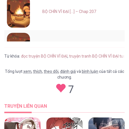
BỘ CHÍN VĨ ĐẠI [...] – Chap 207
BỘ CHÍN VĨ ĐẠI [...] – Chap 206
Từ khóa:
đọc truyện BỘ CHÍN VĨ ĐẠI
,
truyện tranh BỘ CHÍN VĨ ĐẠI tusa
Tổng lượt
xem
,
thích
,
theo dõi
,
đánh giá
và
bình luận
của tất cả các
chương.
BỘ CHÍN VĨ ĐẠI [...] – Chap 205
7
TRUYỆN LIÊN QUAN
BỘ CHÍN VĨ ĐẠI [...] – Chap 204