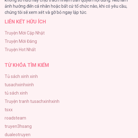
Làm vị cứu tinh thật dễ dàng
ảnh hưởng đến cá nhân hoặc bất cứ tổ chức nào, khi có yêu cầu,
113
BỘ CHÍN VĨ ĐẠI [...] – Chap 193
chúng tôi sẽ xem xét và gỡ bỏ ngay lập tức.
LIÊN KẾT HỮU ÍCH
|END| Định Tên Mối Quan Hệ
109
Truyện Mới Cập Nhật
Truyện Mới Đăng
Phạm Luật
Truyện Hot Nhất
106
BỘ CHÍN VĨ ĐẠI [...] – Chap 192
TỪ KHÓA TÌM KIẾM
Tủ sách xinh xinh
tusachxinhxinh
BỘ CHÍN VĨ ĐẠI [...] – Chap 191
tủ sách xinh
Truyện tranh tusachxinhxinh
tsxx
roadsteam
truyen3hsang
BỘ CHÍN VĨ ĐẠI [...] – Chap 190
dualeotruyen