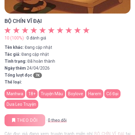
BỘ CHÍN VĨ ĐẠI
10 (100%)
· 0 đánh giá
Tên khác:
Đang cập nhật
Tác giả:
Đang cập nhật
Tình trạng:
Đã hoàn thành
Ngày thêm
24/04/2026
Tổng lượt đọc
7K
Thể loại:
Manhwa
18+
Truyện Màu
Boylove
Harem
Cổ Đại
Dưa Leo Truyện
THEO DÕI
·
0
theo dõi
Các đọc giả đang xem truyện tranh miễn phí
BỘ CHÍN VĨ ĐẠI
tại