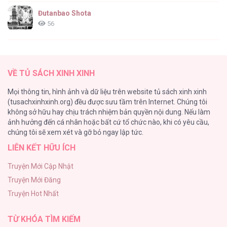
12
Đutanbao Shota
56
Tên Khốn Đáng Yêu Của Tôi
55
Chuyện Của Yang Il Woo Và Tôi [...] – Chap
VỀ TỦ SÁCH XINH XINH
11
Kiếp Này Ta Sẽ Trở Thành Gia Chủ
Mọi thông tin, hình ảnh và dữ liệu trên website tủ sách xinh xinh
54
(tusachxinhxinh.org) đều được sưu tầm trên Internet. Chúng tôi
không sở hữu hay chịu trách nhiệm bản quyền nội dung. Nếu làm
Một Đêm Nọ Đột Nhiên Yandere Tới!
ảnh hưởng đến cá nhân hoặc bất cứ tổ chức nào, khi có yêu cầu,
51
Chuyện Của Yang Il Woo Và Tôi [...] – Chap
chúng tôi sẽ xem xét và gỡ bỏ ngay lập tức.
10
LIÊN KẾT HỮU ÍCH
Cách Khiến Phu Quân Đứng Về Phía Tôi
48
Truyện Mới Cập Nhật
Truyện Mới Đăng
ONESHOT CHỊCH VỒN CHỊCH VÃ
Truyện Hot Nhất
47
Chuyện Của Yang Il Woo Và Tôi [...] – Chap 9
TỪ KHÓA TÌM KIẾM