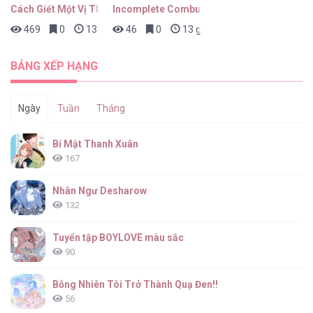
Cách Giết Một Vị Thân
Incomplete Combustion
469
0
13 giờ trước
46
0
13 giờ trước
Chuyện Của Yang Il Woo Và Tôi [...] – Chap
15
BẢNG XẾP HẠNG
Ngày
Tuần
Tháng
Chuyện Của Yang Il Woo Và Tôi [...] – Chap
Bí Mật Thanh Xuân
14
167
Nhân Ngư Desharow
132
Chuyện Của Yang Il Woo Và Tôi [...] – Chap
13
Tuyển tập BOYLOVE màu sắc
90
Bỗng Nhiên Tôi Trở Thành Quạ Đen!!
56
Chuyện Của Yang Il Woo Và Tôi [...] – Chap