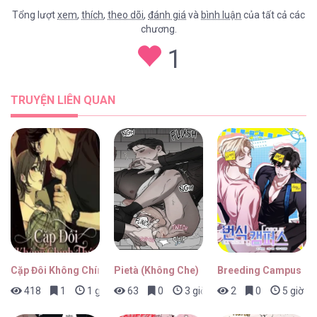
Tổng lượt
xem
,
thích
,
theo dõi
,
đánh giá
và
bình luận
của tất cả các
chương.
Chuyện Của Yang Il Woo Và Tôi [...] – Chap
1
22
TRUYỆN LIÊN QUAN
Chuyện Của Yang Il Woo Và Tôi [...] – Chap
21
Chuyện Của Yang Il Woo Và Tôi [...] – Chap
20
Cặp Đôi Không Chính Thức
Pietà (Không Che)
Breeding Campus
418
1
1 giờ trước
63
0
3 giờ trước
2
0
5 giờ tr
Chuyện Của Yang Il Woo Và Tôi [...] – Chap