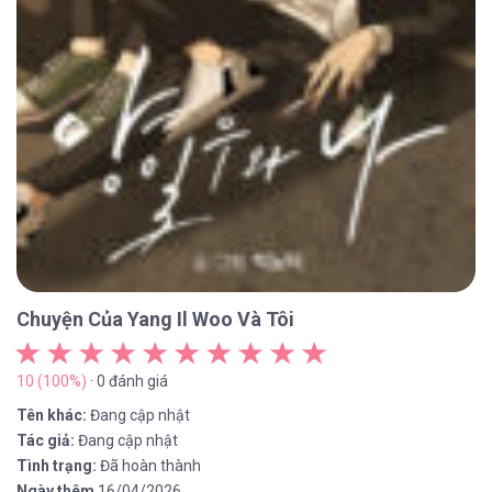
Chuyện Của Yang Il Woo Và Tôi
10 (100%)
· 0 đánh giá
Tên khác:
Đang cập nhật
Tác giả:
Đang cập nhật
Tình trạng:
Đã hoàn thành
Ngày thêm
16/04/2026