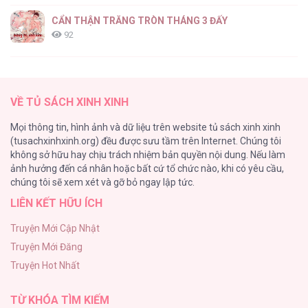
CẨN THẬN TRĂNG TRÒN THÁNG 3 ĐẤY
92
Vết Tích Của Ánh Dương
89
VỀ TỦ SÁCH XINH XINH
Kết Cục Của Nhân Vật Phản Diện Chỉ Có Thể Là Cái Chết
Mọi thông tin, hình ảnh và dữ liệu trên website tủ sách xinh xinh
87
(tusachxinhxinh.org) đều được sưu tầm trên Internet. Chúng tôi
không sở hữu hay chịu trách nhiệm bản quyền nội dung. Nếu làm
Dưới Tán Cây Sồi
ảnh hưởng đến cá nhân hoặc bất cứ tổ chức nào, khi có yêu cầu,
75
chúng tôi sẽ xem xét và gỡ bỏ ngay lập tức.
LIÊN KẾT HỮU ÍCH
Đutanbao Shota
73
Truyện Mới Cập Nhật
Truyện Mới Đăng
Chào Mừng Đến Với Văn Hóa Milf
Truyện Hot Nhất
70
TỪ KHÓA TÌM KIẾM