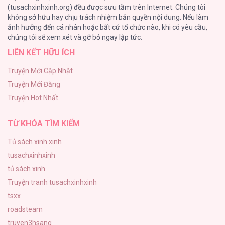
(tusachxinhxinh.org) đều được sưu tầm trên Internet. Chúng tôi
không sở hữu hay chịu trách nhiệm bản quyền nội dung. Nếu làm
Làm vị cứu tinh thật dễ dàng
ảnh hưởng đến cá nhân hoặc bất cứ tổ chức nào, khi có yêu cầu,
186
Dù Rơi Vào Truyện Kinh Dị Tôi Vẫn Phải Đi
chúng tôi sẽ xem xét và gỡ bỏ ngay lập tức.
Làm [...] – Chap 10
LIÊN KẾT HỮU ÍCH
Thiên Đường Táo Xanh
156
Truyện Mới Cập Nhật
Truyện Mới Đăng
(END) Merry Marbling
Dù Rơi Vào Truyện Kinh Dị Tôi Vẫn Phải Đi
Truyện Hot Nhất
150
Làm [...] – Chap 9
TỪ KHÓA TÌM KIẾM
Tủ sách xinh xinh
tusachxinhxinh
Dù Rơi Vào Truyện Kinh Dị Tôi Vẫn Phải Đi
tủ sách xinh
Làm [...] – Chap 8
Truyện tranh tusachxinhxinh
tsxx
roadsteam
truyen3hsang
Dù Rơi Vào Truyện Kinh Dị Tôi Vẫn Phải Đi