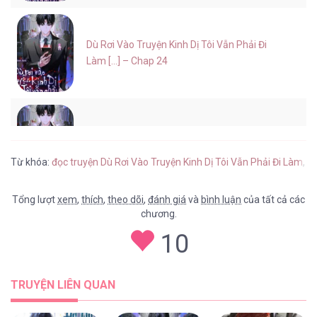
Dù Rơi Vào Truyện Kinh Dị Tôi Vẫn Phải Đi
Làm [...] – Chap 24
Dù Rơi Vào Truyện Kinh Dị Tôi Vẫn Phải Đi
Làm [...] – Chap 23
Từ khóa:
đọc truyện Dù Rơi Vào Truyện Kinh Dị Tôi Vẫn Phải Đi Làm
,
tr
Tổng lượt
xem
,
thích
,
theo dõi
,
đánh giá
và
bình luận
của tất cả các
chương.
Dù Rơi Vào Truyện Kinh Dị Tôi Vẫn Phải Đi
10
Làm [...] – Chap 22
TRUYỆN LIÊN QUAN
Dù Rơi Vào Truyện Kinh Dị Tôi Vẫn Phải Đi