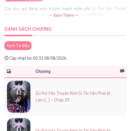
Các đọc giả đang xem truyện tranh miễn phí
Dù Rơi Vào Truyện
Kinh Dị Tôi Vẫn Phải Đi Làm
tại website tusachxinhxinh
— Xem Thêm —
DANH SÁCH CHƯƠNG
Xem Từ Đầu
Cập nhật lúc 00:32 08/08/2026.
Chương
Dù Rơi Vào Truyện Kinh Dị Tôi Vẫn Phải Đi
Làm [...] – Chap 29
Dù Rơi Vào Truyện Kinh Dị Tôi Vẫn Phải Đi