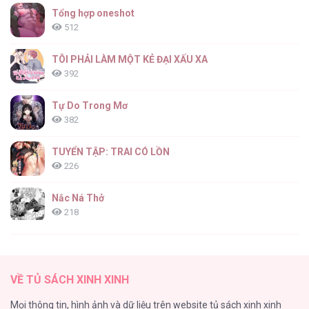
Tổng hợp oneshot
Làm [...] – Chap 14
512
TÔI PHẢI LÀM MỘT KẺ ĐẠI XẤU XA
392
Dù Rơi Vào Truyện Kinh Dị Tôi Vẫn Phải Đi
Làm [...] – Chap 13
Tự Do Trong Mơ
382
TUYỂN TẬP: TRAI CÓ LỒN
226
Dù Rơi Vào Truyện Kinh Dị Tôi Vẫn Phải Đi
Làm [...] – Chap 12
Nắc Ná Thở
218
Nhân Ngư Desharow
205
Dù Rơi Vào Truyện Kinh Dị Tôi Vẫn Phải Đi
VỀ TỦ SÁCH XINH XINH
Làm [...] – Chap 11
Cây Không Có Rễ
Mọi thông tin, hình ảnh và dữ liệu trên website tủ sách xinh xinh
191