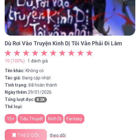
Dù Rơi Vào Truyện Kinh Dị Tôi Vẫn Phải Đi Làm
10 (100%)
· 1 đánh giá
Tên khác:
Không có
Tác giả:
Đang cập nhật
Tình trạng:
Đã hoàn thành
Ngày thêm
29/01/2026
Tổng lượt đọc
8.2K
Thể loại:
15+
Tiểu Thuyết
Kinh Dị
Fantasy
THEO DÕI
·
theo dõi