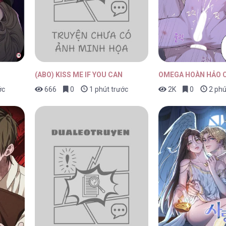
6
25/04/2026
(ABO) KISS ME IF YOU CAN
OMEGA HOÀN HẢO C
ớc
666
0
1 phút trước
2K
0
2 phú
5
18/04/2026
4
18/04/2026