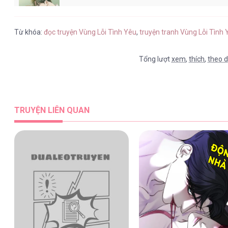
Vùng Lỗi Tình Yêu [...] – Chap 5
Từ khóa:
đọc truyện Vùng Lỗi Tình Yêu
,
truyện tranh Vùng Lỗi Tình
Tổng lượt
xem
,
thích
,
theo d
Vùng Lỗi Tình Yêu [...] – Chap 4
TRUYỆN LIÊN QUAN
Vùng Lỗi Tình Yêu [...] – Chap 4
Vùng Lỗi Tình Yêu [...] – Chap 4