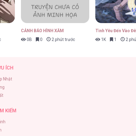
3
18/04/2026
CẢNH BÁO HÌNH XĂM
Tình Yêu Đến Vào Đ
c
0B
0
2 phút trước
1K
1
2 phú
2
18/04/2026
ỮU ÍCH
p Nhật
ăng
1
18/04/2026
ất
M KIẾM
inh
0
18/04/2026
h