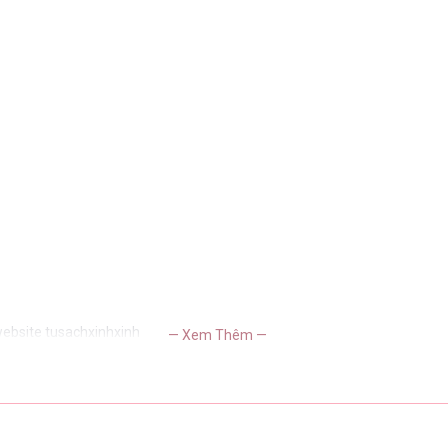
website tusachxinhxinh
— Xem Thêm —