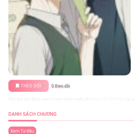
THEO DÕI
·
0
theo dõi
Các đọc giả đang xem truyện tranh miễn phí
Vùng Lỗi Tình Yêu
tại 
DANH SÁCH CHƯƠNG
Xem Từ Đầu