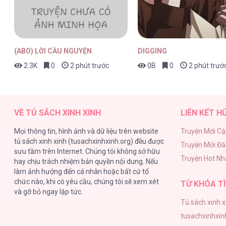
Vùng Lỗi Tình Yêu [...] – Chap 4
(ABO) LỜI CẦU NGUYỆN
DIGGING
2.3K
0
2 phút trước
0B
0
2 phút trướ
Vùng Lỗi Tình Yêu [...] – Chap 4
VỀ TỦ SÁCH XINH XINH
LIÊN KẾT H
Mọi thông tin, hình ảnh và dữ liệu trên website
Truyện Mới Cậ
tủ sách xinh xinh (tusachxinhxinh.org) đều được
Truyện Mới Đ
Vùng Lỗi Tình Yêu [...] – Chap 4
sưu tầm trên Internet. Chúng tôi không sở hữu
Truyện Hot Nh
hay chịu trách nhiệm bản quyền nội dung. Nếu
làm ảnh hưởng đến cá nhân hoặc bất cứ tổ
chức nào, khi có yêu cầu, chúng tôi sẽ xem xét
TỪ KHÓA TÌ
và gỡ bỏ ngay lập tức.
Tủ sách xinh x
Vùng Lỗi Tình Yêu [...] – Chap 4
tusachxinhxin