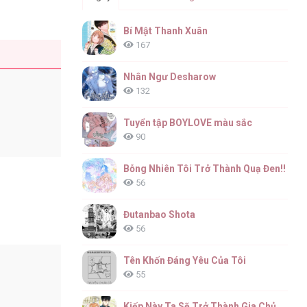
Bí Mật Thanh Xuân
167
Nhân Ngư Desharow
132
Tuyển tập BOYLOVE màu sắc
90
Bỗng Nhiên Tôi Trở Thành Quạ Đen!!
56
Đutanbao Shota
56
Tên Khốn Đáng Yêu Của Tôi
55
Kiếp Này Ta Sẽ Trở Thành Gia Chủ