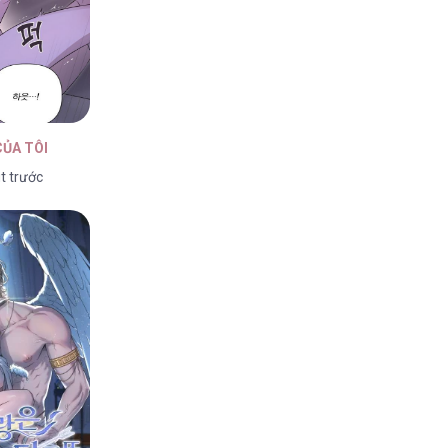
ỦA TÔI
t trước