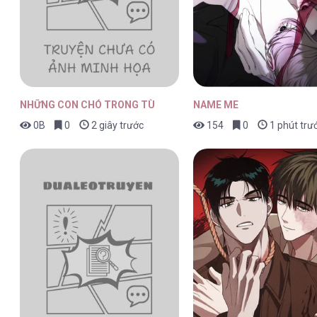
Vùng Lỗi Tình Yêu [...] – Chap 4
NHỮNG CON CHÓ TRONG TÙ
NAME ME
0B
0
2 giây trước
154
0
1 phút trư
Vùng Lỗi Tình Yêu [...] – Chap 4
Vùng Lỗi Tình Yêu [...] – Chap 4