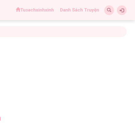
Tusachxinhxinh
Danh Sách Truyện