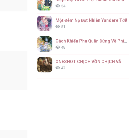
54
Một Đêm Nọ Đột Nhiên Yandere Tới!
51
Cách Khiến Phu Quân Đứng Về Phía Tôi
48
ONESHOT CHỊCH VỒN CHỊCH VÃ
47