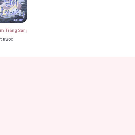
êm Trăng Sáng
t trước