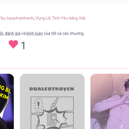
0
01/06/2026
 Yêu tusachxinhxinh
,
Vùng Lỗi Tình Yêu tiếng Việt
.
õi
,
đánh giá
và
bình luận
của tất cả các chương.
1
9
01/06/2026
8
01/06/2026
7
02/05/2026