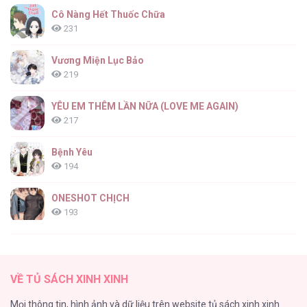
Cô Nàng Hết Thuốc Chữa
231
Vương Miện Lục Bảo
219
YÊU EM THÊM LẦN NỮA (LOVE ME AGAIN)
217
Bệnh Yêu
194
ONESHOT CHỊCH
193
Tổng hợp boylove 18+
187
VỀ TỦ SÁCH XINH XINH
Kiếp Này Ta Sẽ Trở Thành Gia Chủ
Mọi thông tin, hình ảnh và dữ liệu trên website tủ sách xinh xinh
184