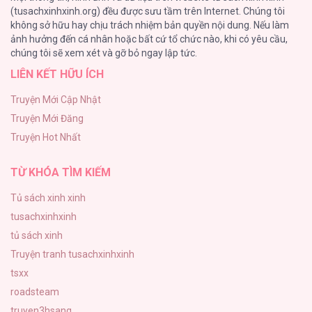
(tusachxinhxinh.org) đều được sưu tầm trên Internet. Chúng tôi
không sở hữu hay chịu trách nhiệm bản quyền nội dung. Nếu làm
Cuộc Sống Sung Sướng Trong Tù
ảnh hưởng đến cá nhân hoặc bất cứ tổ chức nào, khi có yêu cầu,
140
chúng tôi sẽ xem xét và gỡ bỏ ngay lập tức.
LIÊN KẾT HỮU ÍCH
Đứa Nhỏ Không Phải Là Con Anh
132
Truyện Mới Cập Nhật
Truyện Mới Đăng
Mùa Xuân Hoa Nở
Truyện Hot Nhất
104
TỪ KHÓA TÌM KIẾM
Tủ sách xinh xinh
tusachxinhxinh
tủ sách xinh
Truyện tranh tusachxinhxinh
tsxx
roadsteam
truyen3hsang