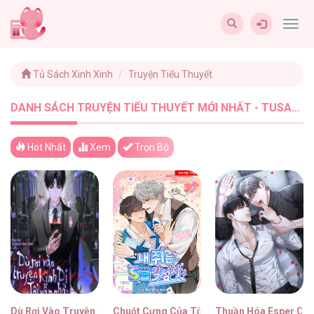
Togg
navig
Tủ Sách Xinh Xinh
Truyện Tiểu Thuyết
DANH SÁCH TRUYỆN TIỂU THUYẾT MỚI NHẤT - TUSACHXINHXINH (5)
Hot Nhất
Xem
Trọn Bộ
Dù Rơi Vào Truyện Kinh Dị Tôi Vẫn Phải Đi Làm
Chuột Cưng Của Tôi Là Thức Tỉnh Giả Hạng
Thuần Hóa Esper Cuồ