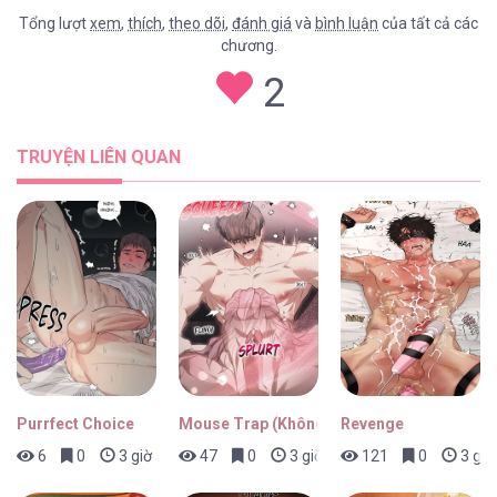
Tổng lượt
xem
,
thích
,
theo dõi
,
đánh giá
và
bình luận
của tất cả các
chương.
Cùng Nhau Sống Sót [...] – Chap 49
2
TRUYỆN LIÊN QUAN
Cùng Nhau Sống Sót [...] – Chap 48
Cùng Nhau Sống Sót [...] – Chap 47
Purrfect Choice
Mouse Trap (Không Che)
Revenge
6
0
3 giờ trước
47
0
3 giờ trước
121
0
3 giờ