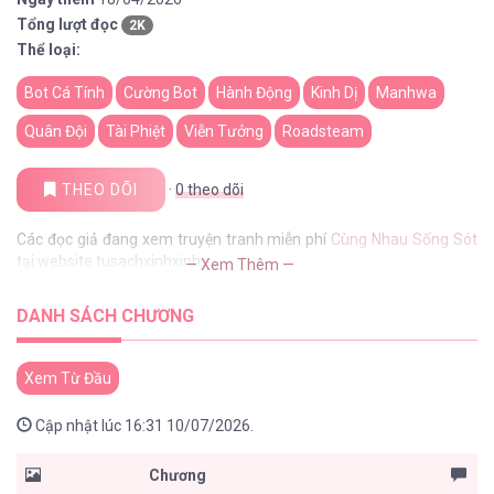
Tổng lượt đọc
2K
Thể loại:
Bot Cá Tính
Cường Bot
Hành Động
Kinh Dị
Manhwa
Quân Đội
Tài Phiệt
Viễn Tưởng
Roadsteam
THEO DÕI
·
0
theo dõi
Các đọc giả đang xem truyện tranh miễn phí
Cùng Nhau Sống Sót
tại website tusachxinhxinh
— Xem Thêm —
DANH SÁCH CHƯƠNG
Xem Từ Đầu
Cập nhật lúc 16:31 10/07/2026.
Chương