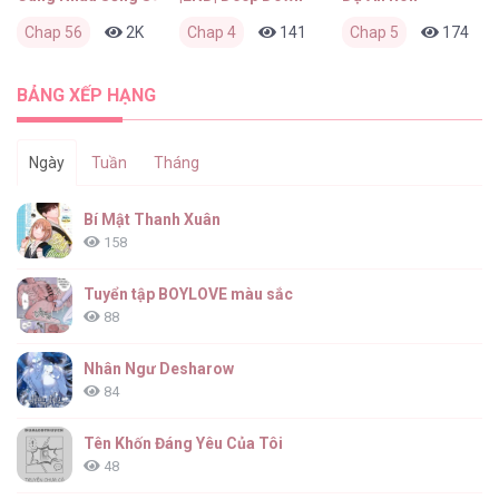
Chap 56
2K
0
Chap 4
3 tuần trước
141
0
Chap 5
2 tháng trước
174
BẢNG XẾP HẠNG
Ngày
Tuần
Tháng
Bí Mật Thanh Xuân
158
Tuyển tập BOYLOVE màu sắc
88
Nhân Ngư Desharow
84
Tên Khốn Đáng Yêu Của Tôi
48