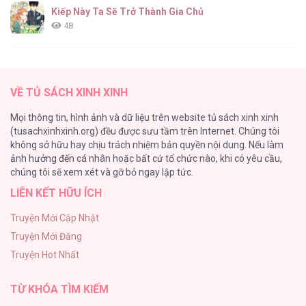
Kiếp Này Ta Sẽ Trở Thành Gia Chủ
48
Cách Khiến Phu Quân Đứng Về Phía Tôi
47
VỀ TỦ SÁCH XINH XINH
Vạch giới hạn
Mọi thông tin, hình ảnh và dữ liệu trên website tủ sách xinh xinh
44
(tusachxinhxinh.org) đều được sưu tầm trên Internet. Chúng tôi
không sở hữu hay chịu trách nhiệm bản quyền nội dung. Nếu làm
Cash Or Credit
ảnh hưởng đến cá nhân hoặc bất cứ tổ chức nào, khi có yêu cầu,
44
chúng tôi sẽ xem xét và gỡ bỏ ngay lập tức.
LIÊN KẾT HỮU ÍCH
BÌNH MINH CHIA CẮT BÓNG ĐÊM
38
Truyện Mới Cập Nhật
Truyện Mới Đăng
ONESHOT CHỊCH VỒN CHỊCH VÃ
Truyện Hot Nhất
31
TỪ KHÓA TÌM KIẾM