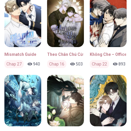
Mismatch Guide
Theo Chân Chú Cừu Trong Vực Thẳm
Không Che – Office H
Chap 27
940
0
Chap 16
1 tháng trước
503
1
Chap 22
1 tháng trước
893