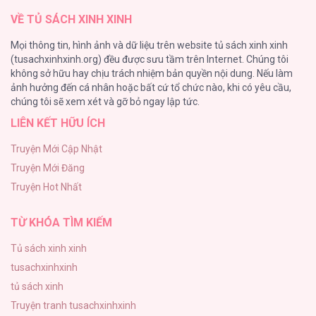
VỀ TỦ SÁCH XINH XINH
Nuôi Vị Hôn Phu Bằng Tiền Bạc
Mọi thông tin, hình ảnh và dữ liệu trên website tủ sách xinh xinh
26
(tusachxinhxinh.org) đều được sưu tầm trên Internet. Chúng tôi
không sở hữu hay chịu trách nhiệm bản quyền nội dung. Nếu làm
Rổn Nước Lì
ảnh hưởng đến cá nhân hoặc bất cứ tổ chức nào, khi có yêu cầu,
26
chúng tôi sẽ xem xét và gỡ bỏ ngay lập tức.
LIÊN KẾT HỮU ÍCH
Tuyển Tập Manhwa Côn Trùng
26
Truyện Mới Cập Nhật
Truyện Mới Đăng
Phạm Luật
Truyện Hot Nhất
25
TỪ KHÓA TÌM KIẾM
Tủ sách xinh xinh
tusachxinhxinh
tủ sách xinh
Truyện tranh tusachxinhxinh