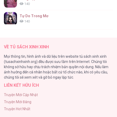
140
Dinh Thự Gỗ Mun [...] – Chap 24
Tự Do Trong Mơ
140
Thiên Đường Táo Xanh
138
Dinh Thự Gỗ Mun [...] – Chap 23
VỀ TỦ SÁCH XINH XINH
Tình Chàng 30
Mọi thông tin, hình ảnh và dữ liệu trên website tủ sách xinh xinh
102
(tusachxinhxinh.org) đều được sưu tầm trên Internet. Chúng tôi
không sở hữu hay chịu trách nhiệm bản quyền nội dung. Nếu làm
Nguyện Ước Vô Vọng Của Ma Nữ
ảnh hưởng đến cá nhân hoặc bất cứ tổ chức nào, khi có yêu cầu,
101
Dinh Thự Gỗ Mun [...] – Chap 22
chúng tôi sẽ xem xét và gỡ bỏ ngay lập tức.
LIÊN KẾT HỮU ÍCH
Đầm Sen Héo Úa
95
Truyện Mới Cập Nhật
Truyện Mới Đăng
Phạm Luật
Truyện Hot Nhất
88
Dinh Thự Gỗ Mun [...] – Chap 21