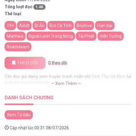
Tổng lượt đọc
1.4K
Thể loại:
19+
Adult
Bí Ẩn
Bot Cá Tính
Boylove
Hiện Đại
Manhwa
Ngoài Lạnh Trong Nóng
Tài Phiệt
Viễn Tưởng
Roadsteam
THEO DÕI
·
0
theo dõi
Các đọc giả đang xem truyện tranh miễn phí
Dinh Thự Gỗ Mun
tại
website tusachxinhxinh
— Xem Thêm —
DANH SÁCH CHƯƠNG
Xem Từ Đầu
Cập nhật lúc 00:31 08/07/2026.