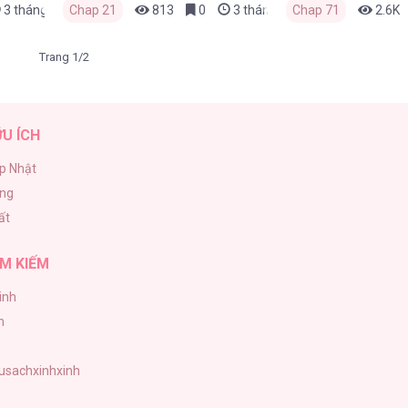
3 tháng trước
Chap 21
813
0
3 tháng trước
Chap 71
2.6K
Trang 1/2
ỮU ÍCH
p Nhật
ăng
ất
M KIẾM
inh
h
tusachxinhxinh