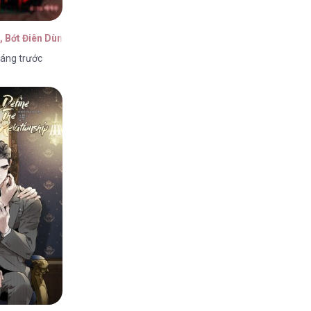
, Bớt Điên Dùm!
áng trước