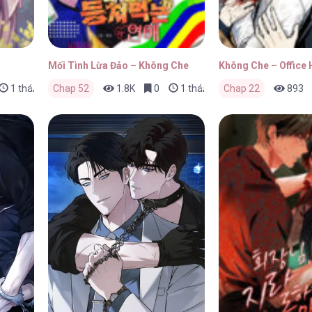
Mối Tình Lừa Đảo – Không Che
Không Che – Office 
1 tháng trước
Chap 52
1.8K
0
1 tháng trước
Chap 22
893