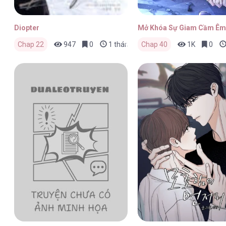
Diopter
Mở Khóa Sự Giam Cầm Êm
Chap 22
947
0
1 tháng trước
Chap 40
1K
0