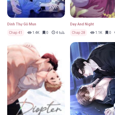
Dinh Thự Gỗ Mun
Day And Night
Chap 41
1.4K
0
4 tuần trước
Chap 28
1.1K
0