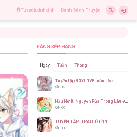
Tusachxinhxinh
Danh Sách Truyện
BẢNG XẾP HẠNG
Ngày
Tuần
Tháng
Tuyển tập BOYLOVE màu sắc
86
Hầu Nữ Bị Nguyền Rủa Trong Lâu Đài Của Công Tước
83
TUYỂN TẬP: TRAI CÓ LỒN
83