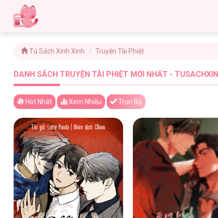
Tủ Sách Xinh Xinh
Truyện Tài Phiệt
DANH SÁCH TRUYỆN TÀI PHIỆT MỚI NHẤT - TUSACHXIN
Hot Nhất
Xem
Nhiều
Trọn Bộ