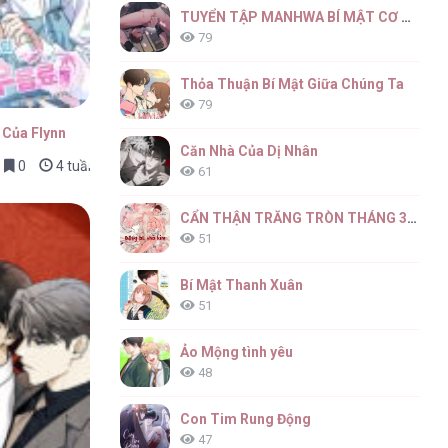
TUYỂN TẬP MANHWA BÍ MẬT CƠ THỂ
79
Thỏa Thuận Bí Mật Giữa Chúng Ta
79
 Của Flynn
Căn Nhà Của Dị Nhân
0
4 tuần trước
61
CẨN THẬN TRĂNG TRÒN THÁNG 3 ĐẤY
51
Bí Mật Thanh Xuân
51
Ảo Mộng tình yêu
48
Con Tim Rung Động
47