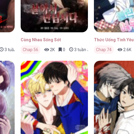
Cùng Nhau Sống Sót
Thức Uống Tình Yêu
3 tuần trước
Chap 56
2K
0
3 tuần trước
Chap 74
2.6K