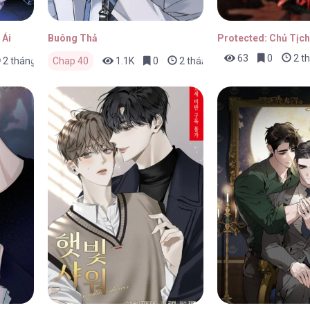
 Ái
Buông Thả
Protected: Chủ Tịch
63
0
2 th
2 tháng trước
Chap 40
1.1K
0
2 tháng trước