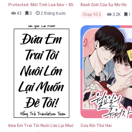
Protected: Mối Tình Lừa Đảo – Không Che
Ranh Giới Của Sự Mơ Hồ
43
0
2 tháng trước
Chap 93.5
3.2K
1
Đứa Em Trai Tôi Nuôi Lớn Lại Muốn Đè Tôi!
Cứu Rỗi Thứ Hai