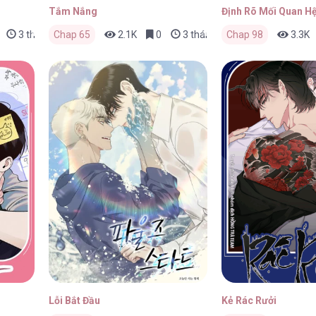
Tắm Nắng
Định Rõ Mối Quan H
3 tháng trước
Chap 65
2.1K
0
3 tháng trước
Chap 98
3.3K
Lỗi Bắt Đầu
Kẻ Rác Rưởi