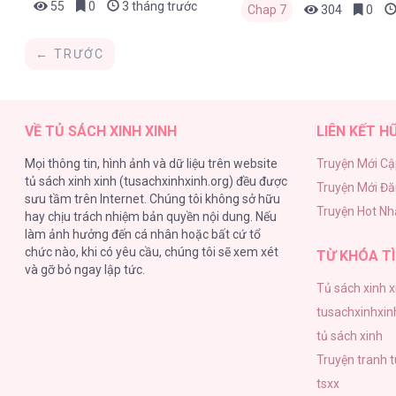
55
0
3 tháng trước
Chap 7
304
0
← TRƯỚC
VỀ TỦ SÁCH XINH XINH
LIÊN KẾT H
Mọi thông tin, hình ảnh và dữ liệu trên website
Truyện Mới Cậ
tủ sách xinh xinh (tusachxinhxinh.org) đều được
Truyện Mới Đ
sưu tầm trên Internet. Chúng tôi không sở hữu
Truyện Hot Nh
hay chịu trách nhiệm bản quyền nội dung. Nếu
làm ảnh hưởng đến cá nhân hoặc bất cứ tổ
chức nào, khi có yêu cầu, chúng tôi sẽ xem xét
TỪ KHÓA TÌ
và gỡ bỏ ngay lập tức.
Tủ sách xinh x
tusachxinhxin
tủ sách xinh
Truyện tranh 
tsxx