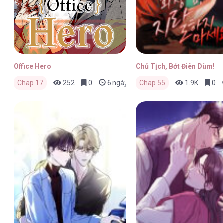
Office Hero
Chủ Tịch, Bớt Điên Dùm!
Chap 17
252
0
6 ngày trước
Chap 55
1.9K
0