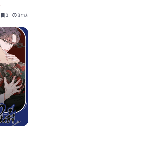
ệ
0
3 tháng trước