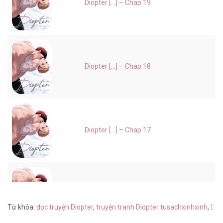
Diopter [...] – Chap 19
Diopter [...] – Chap 18
Diopter [...] – Chap 17
Diopter [...] – Chap 16
Từ khóa:
đọc truyện Diopter
,
truyện tranh Diopter tusachxinhxinh
,
Diop