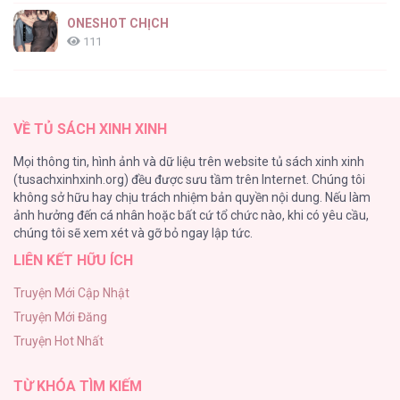
Diopter [...] – Chap 5
ONESHOT CHỊCH
111
[RTT] Hồi Ức Cuối Cùng
107
Diopter [...] – Chap 4
VỀ TỦ SÁCH XINH XINH
Tự Do Trong Mơ
Mọi thông tin, hình ảnh và dữ liệu trên website tủ sách xinh xinh
98
(tusachxinhxinh.org) đều được sưu tầm trên Internet. Chúng tôi
không sở hữu hay chịu trách nhiệm bản quyền nội dung. Nếu làm
TUYỂN TẬP: TRAI CÓ LỒN
ảnh hưởng đến cá nhân hoặc bất cứ tổ chức nào, khi có yêu cầu,
92
Diopter [...] – Chap 3
chúng tôi sẽ xem xét và gỡ bỏ ngay lập tức.
LIÊN KẾT HỮU ÍCH
Kiếp Này Ta Sẽ Trở Thành Gia Chủ
91
Truyện Mới Cập Nhật
Truyện Mới Đăng
Vết Tích Của Ánh Dương
Truyện Hot Nhất
89
Diopter [...] – Chap 2
TỪ KHÓA TÌM KIẾM