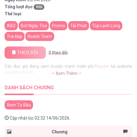
Tổng lượt đọc
950
Thể loại:
ABO
Bot Ngây Thơ
Promo
Tài Phiệt
Top Lạnh Lùng
Trai Đẹp
Roads Team
THEO DÕI
·
0
theo dõi
Các đọc giả đang xem truyện tranh miễn phí
Diopter
tại website
tusachxinhxinh
— Xem Thêm —
DANH SÁCH CHƯƠNG
Xem Từ Đầu
Cập nhật lúc 02:32 14/06/2026.
Chương