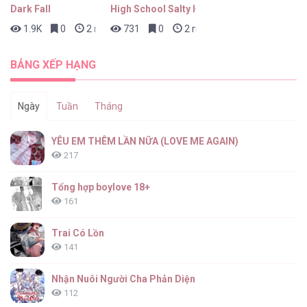
Dark Fall
High School Salty Heart
1.9K
0
2 ngày trước
731
0
2 ngày trước
Diopter [...] – Chap 8
BẢNG XẾP HẠNG
Ngày
Tuần
Tháng
Diopter [...] – Chap 7
YÊU EM THÊM LẦN NỮA (LOVE ME AGAIN)
217
Tổng hợp boylove 18+
161
Diopter [...] – Chap 6
Trai Có Lồn
141
Nhận Nuôi Người Cha Phản Diện
112