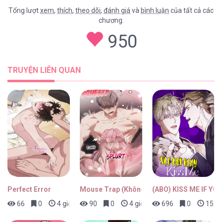
Tổng lượt
xem
,
thích
,
theo dõi
,
đánh giá
và
bình luận
của tất cả các
chương.
Diopter [...] – Chap 15
950
TRUYỆN LIÊN QUAN
Diopter [...] – Chap 14
Diopter [...] – Chap 13
Perfect Error
Mouse Trap (Không Che)
(ABO) KISS ME IF YO
66
0
4 giờ trước
90
0
4 giờ trước
696
0
15 gi