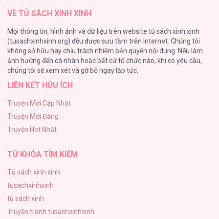
VỀ TỦ SÁCH XINH XINH
TUYỂN TẬP MANHWA BÍ MẬT CƠ THỂ
Mọi thông tin, hình ảnh và dữ liệu trên website tủ sách xinh xinh
72
(tusachxinhxinh.org) đều được sưu tầm trên Internet. Chúng tôi
không sở hữu hay chịu trách nhiệm bản quyền nội dung. Nếu làm
Hầu Nữ Bị Nguyền Rủa Trong Lâu Đài Của Công Tước
ảnh hưởng đến cá nhân hoặc bất cứ tổ chức nào, khi có yêu cầu,
68
chúng tôi sẽ xem xét và gỡ bỏ ngay lập tức.
LIÊN KẾT HỮU ÍCH
CẨN THẬN TRĂNG TRÒN THÁNG 3 ĐẤY
51
Truyện Mới Cập Nhật
Truyện Mới Đăng
Tuyển Tập Manhwa Ngắn Bạo Dăm
Truyện Hot Nhất
49
TỪ KHÓA TÌM KIẾM
Tủ sách xinh xinh
tusachxinhxinh
tủ sách xinh
Truyện tranh tusachxinhxinh