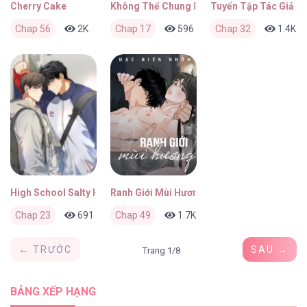
Cherry Cake
Không Thể Chung Bước
Tuyển Tập Tác Giả P
Chap 56
2K
1
Chap 17
3 ngày trước
596
0
Chap 32
4 ngày trước
1.4K
High School Salty Heart
Ranh Giới Mùi Hương
Chap 23
691
0
Chap 49
5 ngày trước
1.7K
0
5 ngày trước
← TRƯỚC
SAU →
Trang 1/8
BẢNG XẾP HẠNG