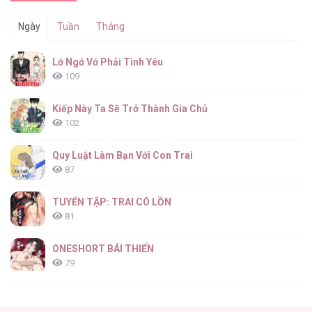
Ngày
Tuần
Tháng
Lớ Ngớ Vớ Phải Tình Yêu
109
Kiếp Này Ta Sẽ Trở Thành Gia Chủ
102
Quy Luật Làm Bạn Với Con Trai
87
TUYỂN TẬP: TRAI CÓ LỒN
81
ONESHORT BÁI THIẾN
79
Tổng hợp boylove 18+
75