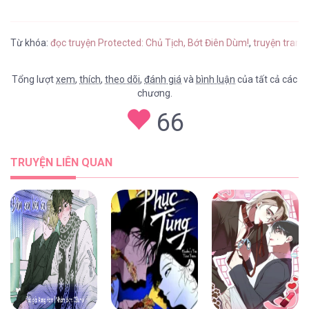
Từ khóa:
đọc truyện Protected: Chủ Tịch, Bớt Điên Dùm!
,
truyện tranh
Tổng lượt
xem
,
thích
,
theo dõi
,
đánh giá
và
bình luận
của tất cả các
chương.
66
TRUYỆN LIÊN QUAN