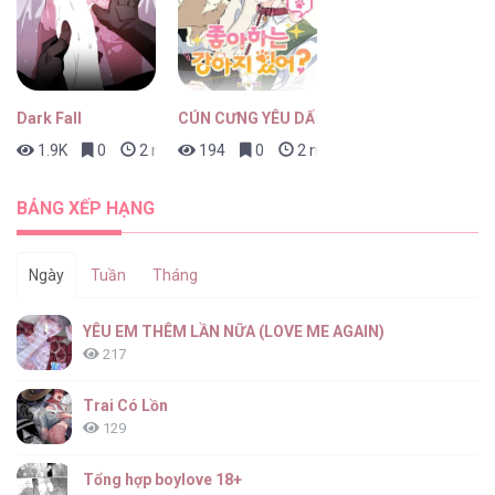
Dark Fall
CÚN CƯNG YÊU DẤU
1.9K
0
2 ngày trước
194
0
2 ngày trước
BẢNG XẾP HẠNG
Ngày
Tuần
Tháng
YÊU EM THÊM LẦN NỮA (LOVE ME AGAIN)
217
Trai Có Lồn
129
Tổng hợp boylove 18+