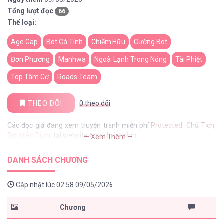
Tổng lượt đọc
66
Thể loại:
Age Gap
Bot Cá Tính
Chiếm Hữu
Cường Bot
Đơn Phương
Manhwa
Ngoài Lạnh Trong Nóng
Tài Phiệt
Top Tâm Cơ
Roads Team
THEO DÕI
·
0
theo dõi
Các đọc giả đang xem truyện tranh miễn phí
Protected: Chủ Tịch,
Bớt Điên Dùm!
tại website tusachxinhxinh
— Xem Thêm —
DANH SÁCH CHƯƠNG
Cập nhật lúc 02:58 09/05/2026.
Chương