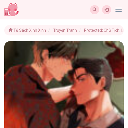
Togg
navig
Tủ Sách Xinh Xinh
Truyện Tranh
Protected: Chủ Tịch, Bớ