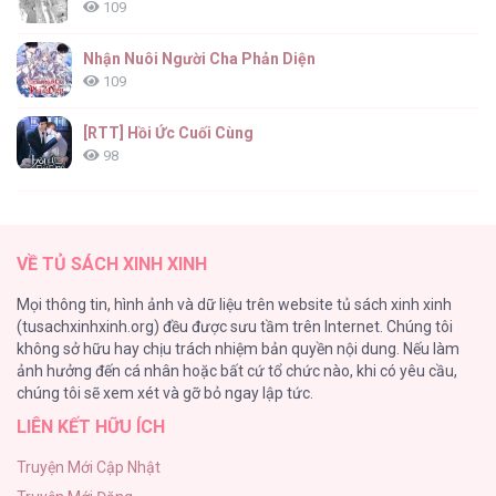
109
Nhận Nuôi Người Cha Phản Diện
109
[RTT] Hồi Ức Cuối Cùng
98
Vết Tích Của Ánh Dương
89
VỀ TỦ SÁCH XINH XINH
Tự Do Trong Mơ
Mọi thông tin, hình ảnh và dữ liệu trên website tủ sách xinh xinh
75
(tusachxinhxinh.org) đều được sưu tầm trên Internet. Chúng tôi
không sở hữu hay chịu trách nhiệm bản quyền nội dung. Nếu làm
Vương Miện Lục Bảo
ảnh hưởng đến cá nhân hoặc bất cứ tổ chức nào, khi có yêu cầu,
75
chúng tôi sẽ xem xét và gỡ bỏ ngay lập tức.
LIÊN KẾT HỮU ÍCH
Chào Mừng Đến Với Văn Hóa Milf
70
Truyện Mới Cập Nhật