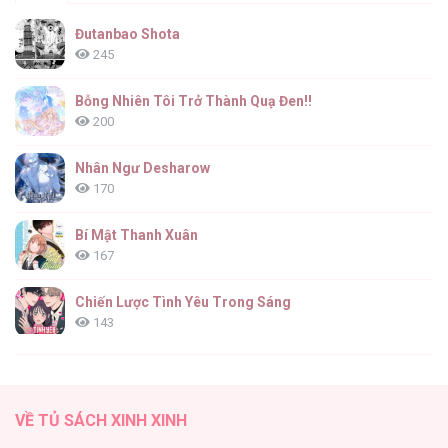
Đutanbao Shota
245
Bỗng Nhiên Tôi Trở Thành Quạ Đen!!
200
Nhân Ngư Desharow
170
Bí Mật Thanh Xuân
167
Chiến Lược Tình Yêu Trong Sáng
143
(END) Merry Marbling
142
VỀ TỦ SÁCH XINH XINH
Tuyển Tập Chjch và Chjch