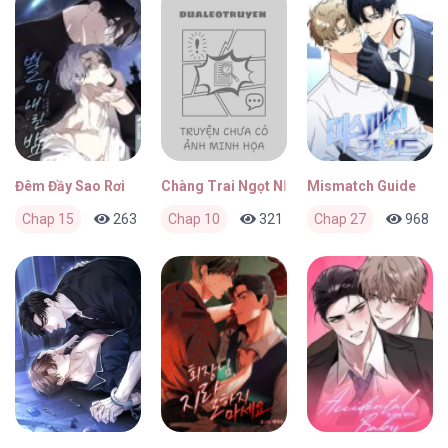
Đêm Đầy Sao Rơi
Chàng Trai Ngọt Như Kẹo
Mismatch Guide
Chap 15
263
0
Chap 10
1 tháng trước
321
0
Chap 27
1 tháng trước
968