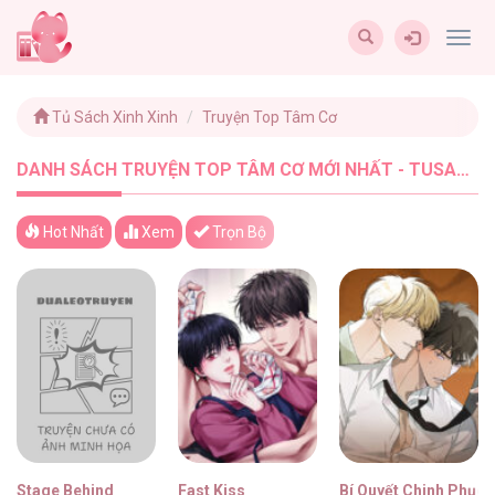
Togg
navig
Tủ Sách Xinh Xinh
Truyện Top Tâm Cơ
DANH SÁCH TRUYỆN TOP TÂM CƠ MỚI NHẤT - TUSACHXINHXINH (19)
Hot Nhất
Xem
Trọn Bộ
Stage Behind
Fast Kiss
Bí Quyết Chinh Phục