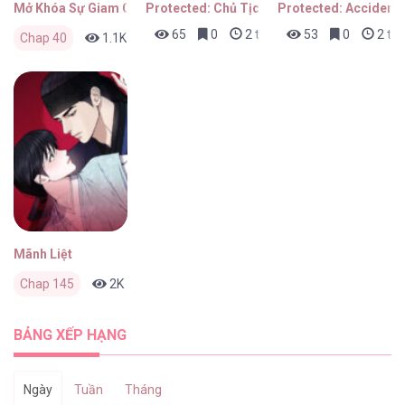
Mở Khóa Sự Giam Cầm Êm Ái
Protected: Chủ Tịch, Bớt Điên Dùm!
Protected: Accidenta
65
0
2 tháng trước
53
0
2 thá
Chap 40
1.1K
0
2 tháng trước
Mãnh Liệt
Chap 145
2K
0
3 tháng trước
BẢNG XẾP HẠNG
Ngày
Tuần
Tháng