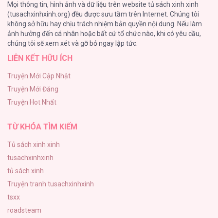
Mọi thông tin, hình ảnh và dữ liệu trên website tủ sách xinh xinh
128
(tusachxinhxinh.org) đều được sưu tầm trên Internet. Chúng tôi
không sở hữu hay chịu trách nhiệm bản quyền nội dung. Nếu làm
Bỏ Quách Chồng Con Đi, Tiền Bạc Mới Là Tất Cả
ảnh hưởng đến cá nhân hoặc bất cứ tổ chức nào, khi có yêu cầu,
123
chúng tôi sẽ xem xét và gỡ bỏ ngay lập tức.
LIÊN KẾT HỮU ÍCH
Tình yêu và danh vọng
107
Truyện Mới Cập Nhật
Truyện Mới Đăng
Tùy Tâm Tùy Ý
Truyện Hot Nhất
105
TỪ KHÓA TÌM KIẾM
Tủ sách xinh xinh
tusachxinhxinh
tủ sách xinh
Truyện tranh tusachxinhxinh
tsxx
roadsteam