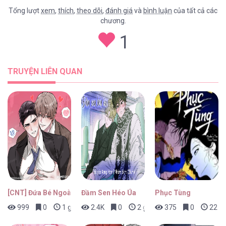
Tổng lượt
xem
,
thích
,
theo dõi
,
đánh giá
và
bình luận
của tất cả các
chương.
Dazzling Breath [...] – Chap 40
1
TRUYỆN LIÊN QUAN
Dazzling Breath [...] – Chap 39
Dazzling Breath [...] – Chap 38
[CNT] Đứa Bé Ngoài Ý Muốn
Đầm Sen Héo Úa
Phục Tùng
999
0
1 giờ trước
2.4K
0
2 giờ trước
375
0
22 gi