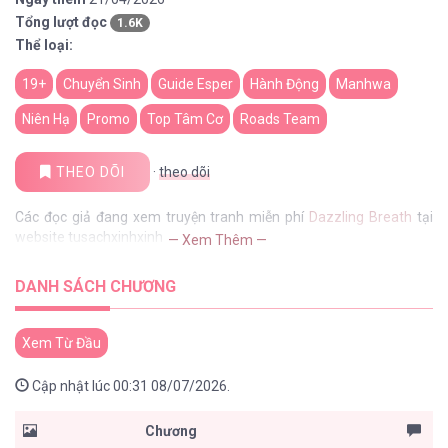
Tổng lượt đọc
1.6K
Thể loại:
19+
Chuyển Sinh
Guide Esper
Hành Động
Manhwa
Niên Hạ
Promo
Top Tâm Cơ
Roads Team
THEO DÕI
·
theo dõi
Các đọc giả đang xem truyện tranh miễn phí
Dazzling Breath
tại
website tusachxinhxinh
— Xem Thêm —
DANH SÁCH CHƯƠNG
Xem Từ Đầu
Cập nhật lúc 00:31 08/07/2026.
Chương