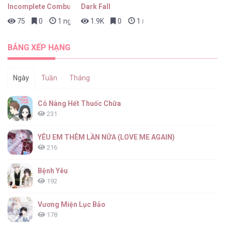
Incomplete Combustion
Dark Fall
75
0
1 ngày trước
1.9K
0
1 ngày trước
Dazzling Breath [...] – Chap 33
BẢNG XẾP HẠNG
Ngày
Tuần
Tháng
Dazzling Breath [...] – Chap 32
Cô Nàng Hết Thuốc Chữa
231
YÊU EM THÊM LẦN NỮA (LOVE ME AGAIN)
216
Dazzling Breath [...] – Chap 31
Bệnh Yêu
192
Vương Miện Lục Bảo
178