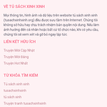
VỀ TỦ SÁCH XINH XINH
Đứa Nhỏ Không Phải Là Con Anh
Mọi thông tin, hình ảnh và dữ liệu trên website tủ sách xinh xinh
132
(tusachxinhxinh.org) đều được sưu tầm trên Internet. Chúng tôi
không sở hữu hay chịu trách nhiệm bản quyền nội dung. Nếu làm
ONESHOT CHỊCH
ảnh hưởng đến cá nhân hoặc bất cứ tổ chức nào, khi có yêu cầu,
118
chúng tôi sẽ xem xét và gỡ bỏ ngay lập tức.
LIÊN KẾT HỮU ÍCH
Kiếp Này Ta Sẽ Trở Thành Gia Chủ
118
Truyện Mới Cập Nhật
Truyện Mới Đăng
Mùa Xuân Hoa Nở
Truyện Hot Nhất
103
TỪ KHÓA TÌM KIẾM
Tủ sách xinh xinh
tusachxinhxinh
tủ sách xinh
Truyện tranh tusachxinhxinh