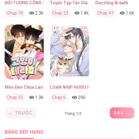
ĐỐI TƯỢNG CÔNG LƯỢC! THIẾT LẬP TÍNH CÁCH CỦA ANH BỊ MÉO 
Tuyển Tập Tác Giả DDugyu
Dazzling Breath
Chap 74
2.3K
0
Chap 23
3 tuần trước
1.4K
0
Chap 47
3 tuần trước
1.6K
Mèo Đen Chữa Lành
LOẠN NHỊP HƯƠU NHỎ
Chap 33
1.3K
0
Chap 6
1 tháng trước
290
0
1 tháng trước
← TRƯỚC
SAU →
Trang 1/2
BẢNG XẾP HẠNG