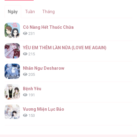
Ngày
Tuần
Tháng
Cô Nàng Hết Thuốc Chữa
231
YÊU EM THÊM LẦN NỮA (LOVE ME AGAIN)
215
Nhân Ngư Desharow
205
Bệnh Yêu
191
Vương Miện Lục Bảo
153
Cuộc Sống Sung Sướng Trong Tù
139