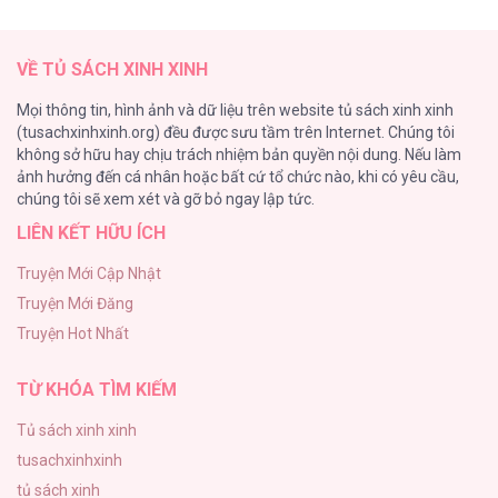
TUYỂN TẬP: TRAI CÓ LỒN
82
XÉ TÚI MÙ [...] – Chap 37
VỀ TỦ SÁCH XINH XINH
ONESHORT BÁI THIẾN
Mọi thông tin, hình ảnh và dữ liệu trên website tủ sách xinh xinh
82
(tusachxinhxinh.org) đều được sưu tầm trên Internet. Chúng tôi
không sở hữu hay chịu trách nhiệm bản quyền nội dung. Nếu làm
TUYỂN TẬP MANHWA BÍ MẬT CƠ THỂ
ảnh hưởng đến cá nhân hoặc bất cứ tổ chức nào, khi có yêu cầu,
74
XÉ TÚI MÙ [...] – Chap 36
chúng tôi sẽ xem xét và gỡ bỏ ngay lập tức.
LIÊN KẾT HỮU ÍCH
Mối Tình Thầm Kín
59
Truyện Mới Cập Nhật
Truyện Mới Đăng
Căn Nhà Của Dị Nhân
Truyện Hot Nhất
56
XÉ TÚI MÙ [...] – Chap 35
TỪ KHÓA TÌM KIẾM
Tủ sách xinh xinh
tusachxinhxinh
XÉ TÚI MÙ [...] – Chap 34
tủ sách xinh