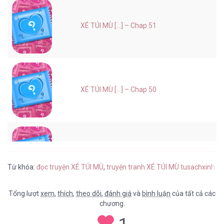
XÉ TÚI MÙ [...] – Chap 51
XÉ TÚI MÙ [...] – Chap 50
XÉ TÚI MÙ [...] – Chap 49
Từ khóa:
đọc truyện XÉ TÚI MÙ
,
truyện tranh XÉ TÚI MÙ tusachxinhxi
Tổng lượt
xem
,
thích
,
theo dõi
,
đánh giá
và
bình luận
của tất cả các
chương.
XÉ TÚI MÙ [...] – Chap 48