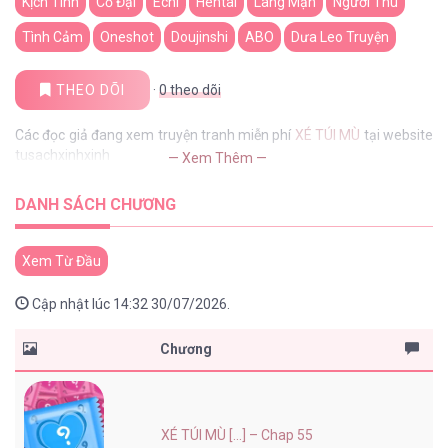
Kịch Tính
Cổ Đại
Echi
Hentai
Lãng Mạn
Người Thú
Tình Cảm
Oneshot
Doujinshi
ABO
Dưa Leo Truyện
THEO DÕI
·
0
theo dõi
Các đọc giả đang xem truyện tranh miễn phí
XÉ TÚI MÙ
tại website
tusachxinhxinh
— Xem Thêm —
DANH SÁCH CHƯƠNG
Xem Từ Đầu
Cập nhật lúc 14:32 30/07/2026.
Chương
XÉ TÚI MÙ [...] – Chap 55