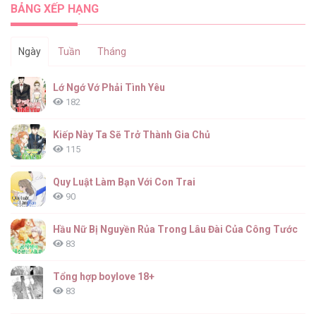
BẢNG XẾP HẠNG
Ngày
Tuần
Tháng
XÉ TÚI MÙ [...] – Chap 40
Lớ Ngớ Vớ Phải Tình Yêu
182
Kiếp Này Ta Sẽ Trở Thành Gia Chủ
115
XÉ TÚI MÙ [...] – Chap 39
Quy Luật Làm Bạn Với Con Trai
90
Hầu Nữ Bị Nguyền Rủa Trong Lâu Đài Của Công Tước
83
XÉ TÚI MÙ [...] – Chap 38
Tổng hợp boylove 18+
83