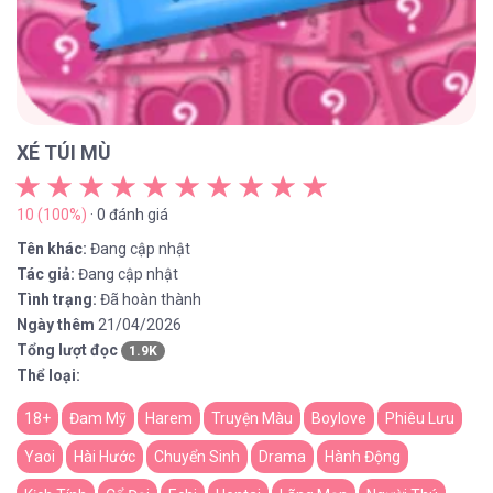
XÉ TÚI MÙ
10 (100%)
· 0 đánh giá
Tên khác:
Đang cập nhật
Tác giả:
Đang cập nhật
Tình trạng:
Đã hoàn thành
Ngày thêm
21/04/2026
Tổng lượt đọc
1.9K
Thể loại:
18+
Đam Mỹ
Harem
Truyện Màu
Boylove
Phiêu Lưu
Yaoi
Hài Hước
Chuyển Sinh
Drama
Hành Động