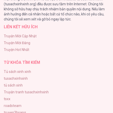
(tusachxinhxinh.org) đều được sưu tầm trên Internet. Chúng tôi
không sở hữu hay chịu trách nhiệm bản quyền nội dung. Nếu làm
Serena
ảnh hưởng đến cá nhân hoặc bất cứ tổ chức nào, khi có yêu cầu,
59
chúng tôi sẽ xem xét và gỡ bỏ ngay lập tức.
LIÊN KẾT HỮU ÍCH
Thoát Khỏi Tầng Hầm
59
Truyện Mới Cập Nhật
Truyện Mới Đăng
HEAVY RAIN
Truyện Hot Nhất
55
TỪ KHÓA TÌM KIẾM
Tủ sách xinh xinh
tusachxinhxinh
tủ sách xinh
Truyện tranh tusachxinhxinh
tsxx
roadsteam
truyen3hsang