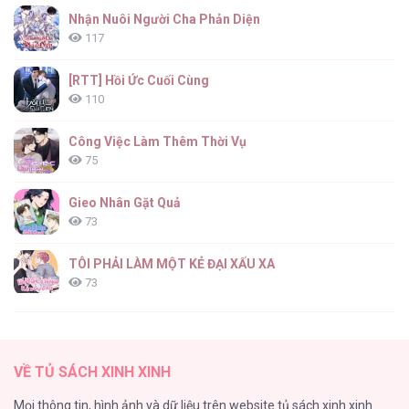
Nhận Nuôi Người Cha Phản Diện
117
[RTT] Hồi Ức Cuối Cùng
110
Công Việc Làm Thêm Thời Vụ
75
Gieo Nhân Gặt Quả
73
TÔI PHẢI LÀM MỘT KẺ ĐẠI XẤU XA
73
Những Nam Chính Bị Mắc Kẹt Trong Nhà Tôi
69
VỀ TỦ SÁCH XINH XINH
Alpha Trauma
Mọi thông tin, hình ảnh và dữ liệu trên website tủ sách xinh xinh
62